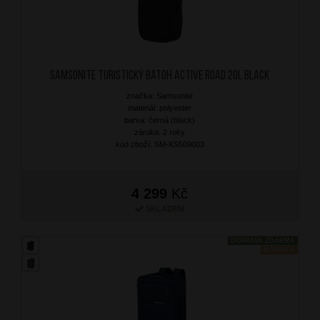
SAMSONITE Turistický batoh Active Road 20L Black
značka: Samsonite
materiál: polyester
barva: černá (black)
záruka: 2 roky
kód zboží: SM-KS509003
4 299
Kč
SKLADEM
DOPRAVA ZDARMA
NOVINKA