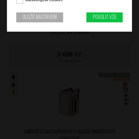
Marketingové cookies
SAMSONITE Cestovní batoh M Glazed Underseater Black
značka: Samsonite
Uložit nastavení
Povolit vše
materiál: 100% recyklovaných PET plastových láhví
barva: černá (black)
záruka: 2 roky
kód zboží: SM-KT909008
3 699
Kč
SKLADEM
DOPRAVA ZDARMA
NOVINKA
SAMSONITE Cestovní batoh S Glazed Underseater