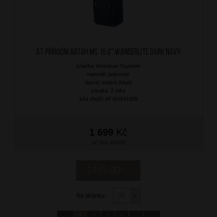
AT Příruční batoh MS 15,6" Wanderlite Dark Navy
značka: American Tourister
materiál: polyester
barva: modrá (blue)
záruka: 2 roky
kód zboží: AT-MJ641008
1 699
Kč
SKLADEM
24 dalších ...
Na stránku: