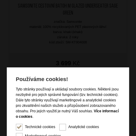
SAMSONITE Cestovní batoh M Glazed Underseater Sage
Green
značka: Samsonite
materiál: 100% recyklovaných PET plastových láhví
barva: khaki (khaki)
záruka: 2 roky
kód zboží: SM-KT904008
3 699
Kč
SKLADEM
Používáme cookies!
DOPRAVA ZDARMA
NOVINKA
Tyto stránky používají a ukládají soubory cookies. Některé jsou
nezbytné pro jejich správné fungování (tzv. technické cookies).
Dále tyto stránky využívají marketingové a analytické cookies
pro zkvalitnění našich služeb a přizpůsobení zobrazovaného
obsahu. Pro jejich využití je nutný Váš souhlas.
Více informací
o cookies
.
Technické cookies
Analytické cookies