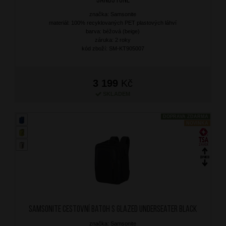
Sandstone
značka: Samsonite
materiál: 100% recyklovaných PET plastových láhví
barva: béžová (beige)
záruka: 2 roky
kód zboží: SM-KT905007
3 199
Kč
SKLADEM
DOPRAVA ZDARMA
NOVINKA
SAMSONITE Cestovní batoh S Glazed Underseater Black
značka: Samsonite