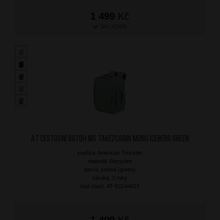
1 499
Kč
SKLADEM
AT Cestovní batoh MS Take2Cabin Mono Iceberg Green
značka: American Tourister
materiál: Recyclex
barva: zelená (green)
záruka: 2 roky
kód zboží: AT-91G44021
1 499
Kč