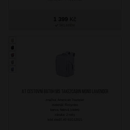
1 399
Kč
SKLADEM
AT Cestovní batoh MS Take2Cabin Mono Lavender
značka: American Tourister
materiál: Recyclex
barva: fialová (violet)
záruka: 2 roky
kód zboží: AT-91G12021