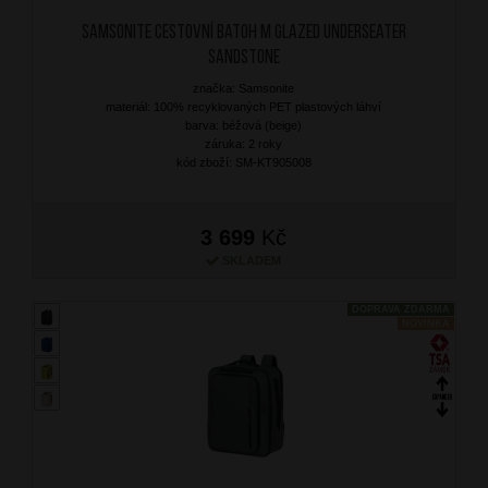
SAMSONITE Cestovní batoh M Glazed Underseater
Sandstone
značka: Samsonite
materiál: 100% recyklovaných PET plastových láhví
barva: béžová (beige)
záruka: 2 roky
kód zboží: SM-KT905008
3 699
Kč
SKLADEM
DOPRAVA ZDARMA
NOVINKA