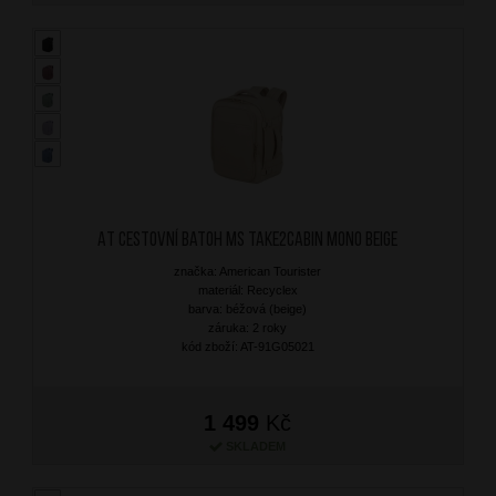
AT Cestovní batoh MS Take2Cabin Mono Beige
značka: American Tourister
materiál: Recyclex
barva: béžová (beige)
záruka: 2 roky
kód zboží: AT-91G05021
1 499
Kč
SKLADEM