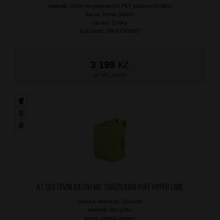
materiál: 100% recyklovaných PET plastových láhví
barva: černá (black)
záruka: 2 roky
kód zboží: SM-KT909007
3 199
Kč
SKLADEM
AT Cestovní batoh MS Take2Cabin Puff Hyper Lime
značka: American Tourister
materiál: Recyclex
barva: zelená (green)