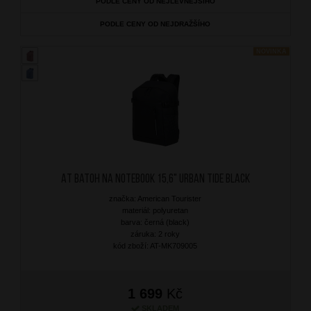
PODLE CENY OD NEJLEVNĚJŠÍHO
PODLE CENY OD NEJDRAŽŠÍHO
NOVINKA
AT Batoh na notebook 15,6" Urban Tide Black
značka: American Tourister
materiál: polyuretan
barva: černá (black)
záruka: 2 roky
kód zboží: AT-MK709005
1 699
Kč
SKLADEM