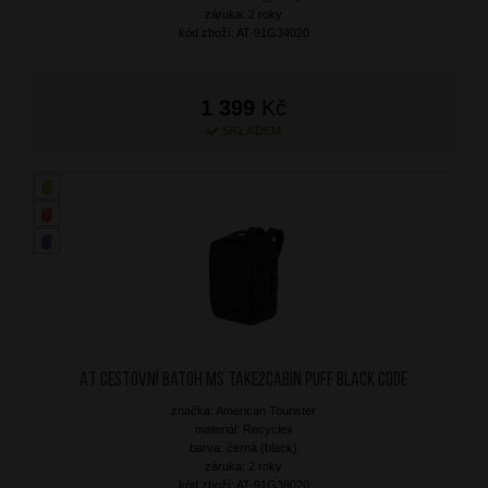
záruka: 2 roky
kód zboží: AT-91G34020
1 399
Kč
SKLADEM
AT Cestovní batoh MS Take2Cabin Puff Black Code
značka: American Tourister
materiál: Recyclex
barva: černá (black)
záruka: 2 roky
kód zboží: AT-91G39020