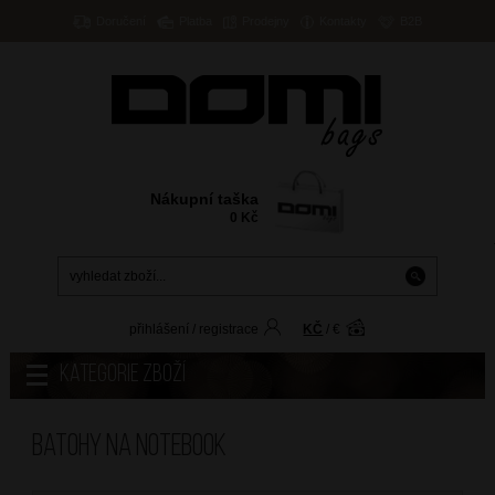
Doručení
Platba
Prodejny
Kontakty
B2B
Nákupní taška
0
Kč
přihlášení
/
registrace
KČ
/
€
Kategorie zboží
Batohy na notebook