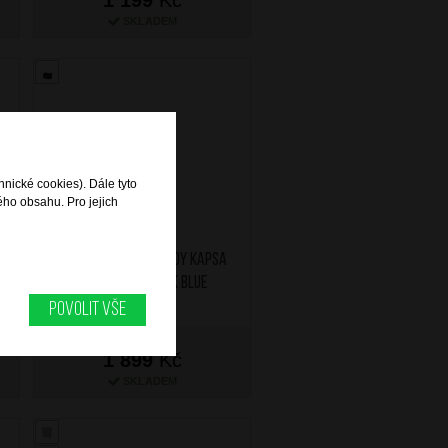
SKLADEM
hnické cookies). Dále tyto
ého obsahu. Pro jejich
SAMSONITE Crossbody kapsa
XS Move 5.0 Dark Blue
Povolit vše
1 899
Kč
SKLADEM