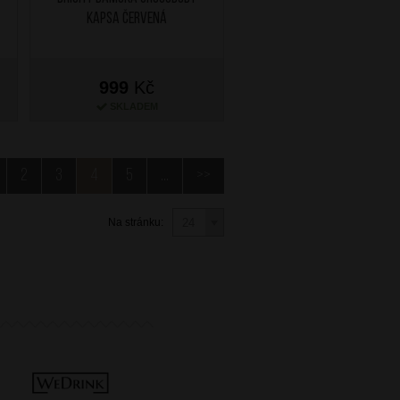
kapsa Červená
999
Kč
SKLADEM
2
3
4
5
...
>>
Na stránku: