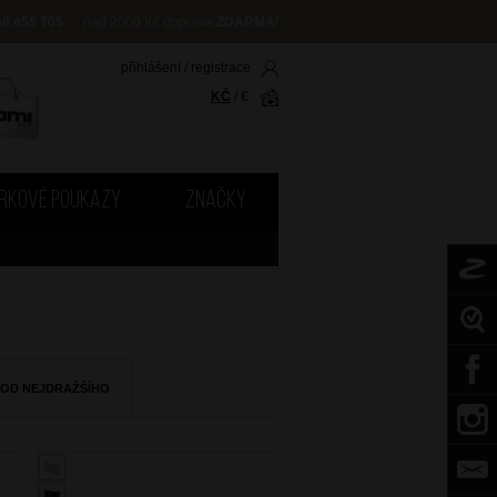
08 455 705
nad 2000 Kč doprava
ZDARMA
!
přihlášení
/
registrace
KČ
/
€
RKOVÉ POUKAZY
ZNAČKY
 OD NEJDRAŽŠÍHO