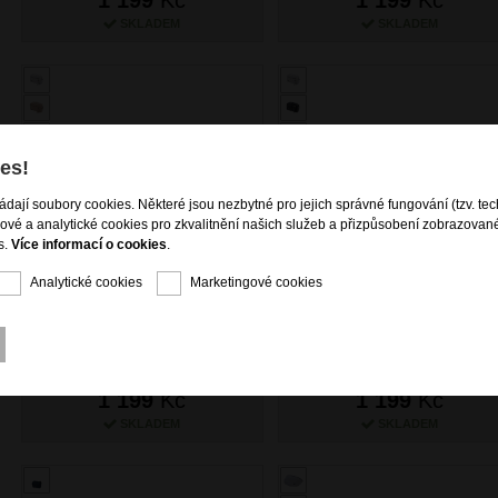
SKLADEM
SKLADEM
es!
ládají soubory cookies. Některé jsou nezbytné pro jejich správné fungování (tzv. tec
gové a analytické cookies pro zkvalitnění našich služeb a přizpůsobení zobrazovan
s.
Více informací o cookies
.
Analytické cookies
Marketingové cookies
BRIGHT Dámská crossbody
BRIGHT Dámská crossbody
kapsa Černá
kapsa Šedá
1 199
Kč
1 199
Kč
SKLADEM
SKLADEM