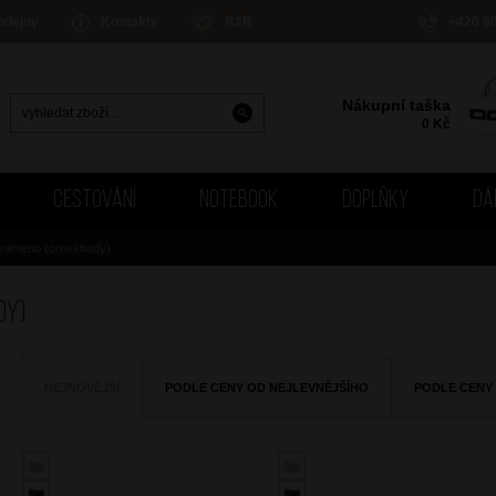
odejny
Kontakty
B2B
+420 6
Nákupní taška
0
Kč
CESTOVÁNÍ
NOTEBOOK
DOPLŇKY
DÁ
 rameno (crossbody)
dy)
NEJNOVĚJŠÍ
PODLE CENY OD NEJLEVNĚJŠÍHO
PODLE CENY