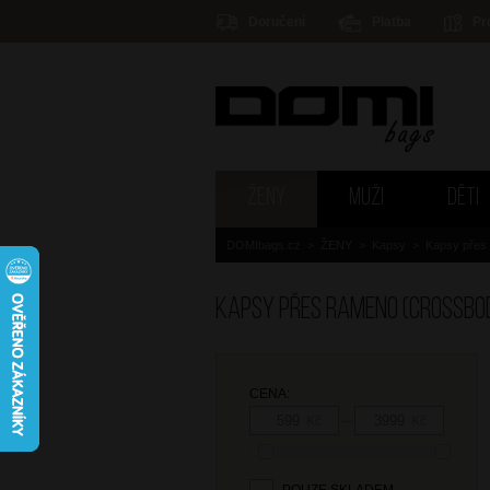
Doručení
Platba
Pr
ŽENY
MUŽI
DĚTI
DOMIbags.cz
>
ŽENY
>
Kapsy
>
Kapsy přes
Kapsy přes rameno (crossbo
CENA:
—
Kč
Kč