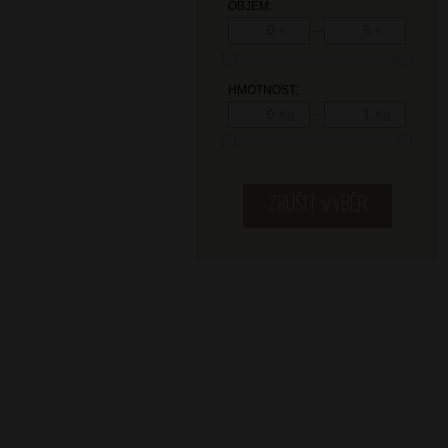
OBJEM:
—
l
l
HMOTNOST:
—
Kg
Kg