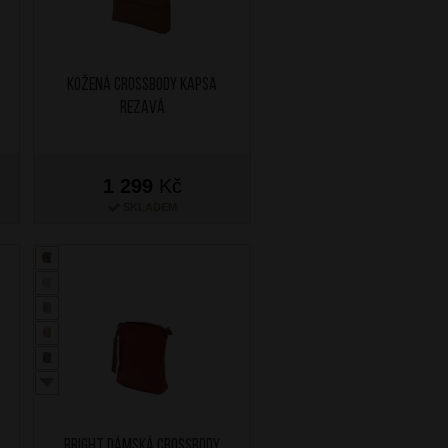
Kožená crossbody kapsa
Rezavá
1 299
Kč
SKLADEM
BRIGHT Dámská crossbody