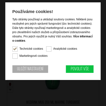
WEDRINK Mug 350 ml Royal Gold
Používáme cookies!
značka: WeDrink
materiál: stainless steel
barva: zlatá (gold)
Tyto stránky používají a ukládají soubory cookies. Některé jsou
záruka: 2 roky
nezbytné pro jejich správné fungování (tzv. technické cookies).
kód zboží: WD-WM-05L
Dále tyto stránky využívají marketingové a analytické cookies
pro zkvalitnění našich služeb a přizpůsobení zobrazovaného
obsahu. Pro jejich využití je nutný Váš souhlas.
Více informací
o cookies
.
399
Kč
SKLADEM
Technické cookies
Analytické cookies
Marketingové cookies
Uložit nastavení
Povolit vše
WEDRINK Mug 350 ml Marine Turquoise