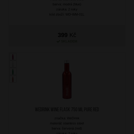
barva: modrá (blue)
záruka: 2 roky
kód zboží: WD-WM-01L
399
Kč
SKLADEM
WEDRINK Wine Flask 750 ml Pure Red
značka: WeDrink
materiál: stainless steel
barva: červená (red)
záruka: 2 roky