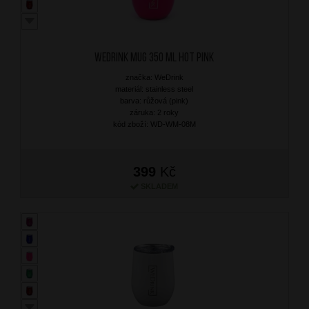
WEDRINK Mug 350 ml Hot Pink
značka: WeDrink
materiál: stainless steel
barva: růžová (pink)
záruka: 2 roky
kód zboží: WD-WM-08M
399
Kč
SKLADEM