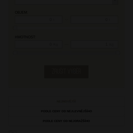
OBJEM:
—
l
l
HMOTNOST:
—
Kg
Kg
NEJNOVĚJŠÍ
PODLE CENY OD NEJLEVNĚJŠÍHO
PODLE CENY OD NEJDRAŽŠÍHO