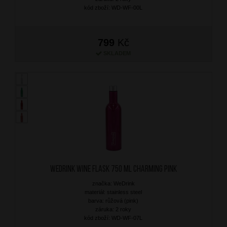
kód zboží: WD-WF-00L
799
Kč
SKLADEM
WEDRINK Wine Flask 750 ml Charming Pink
značka: WeDrink
materiál: stainless steel
barva: růžová (pink)
záruka: 2 roky
kód zboží: WD-WF-07L