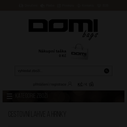
Doručení
Platba
Prodejny
Kontakty
B2B
Nákupní taška
0
Kč
přihlášení
/
registrace
KČ
/
€
Kategorie zboží
Cestovní lahve a hrnky