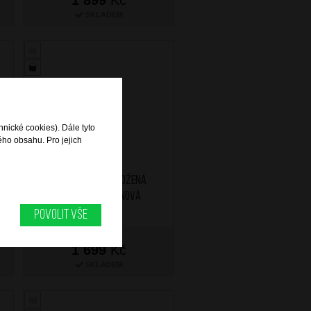
SKLADEM
hnické cookies). Dále tyto
ého obsahu. Pro jejich
BRIGHT Dámská kožená
kabelka Smetanová
Povolit vše
1 699
Kč
SKLADEM