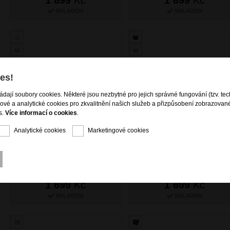
SKLADEM
SKLADEM
es!
ládají soubory cookies. Některé jsou nezbytné pro jejich správné fungování (tzv. tec
gové a analytické cookies pro zkvalitnění našich služeb a přizpůsobení zobrazovan
s.
Více informací o cookies
.
Analytické cookies
Marketingové cookies
BRIGHT Dámská kožená
BRIGHT Dámská kožená
kabelka Černá
kabelka Bílá
1 699
Kč
1 699
Kč
SKLADEM
SKLADEM