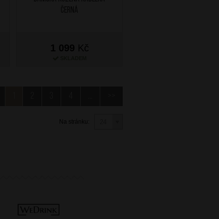
Černá
1 099
Kč
SKLADEM
1
2
3
4
...
>>
Na stránku: