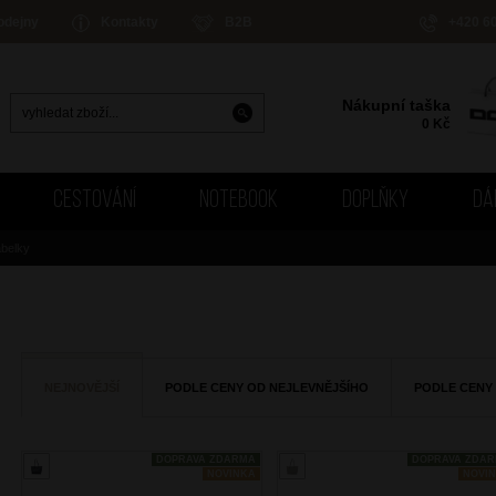
odejny
Kontakty
B2B
+420 6
Nákupní taška
0
Kč
CESTOVÁNÍ
NOTEBOOK
DOPLŇKY
DÁ
belky
NEJNOVĚJŠÍ
PODLE CENY OD NEJLEVNĚJŠÍHO
PODLE CENY
DOPRAVA ZDARMA
DOPRAVA ZDA
NOVINKA
NOVI