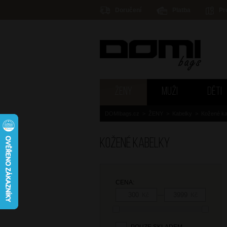
Doručení
Platba
Pr
ŽENY
MUŽI
DĚTI
DOMIbags.cz
>
ŽENY
>
Kabelky
>
Kožené ka
Kožené kabelky
CENA:
—
Kč
Kč