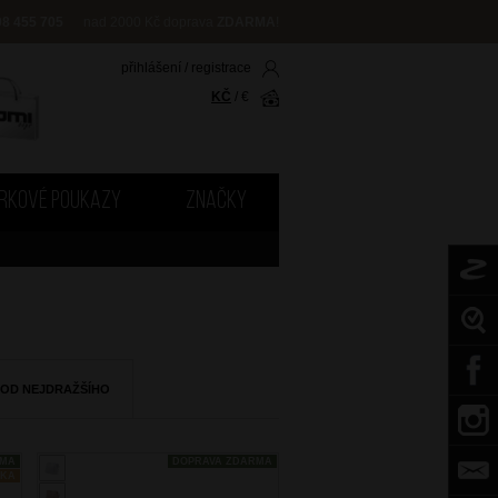
08 455 705
nad 2000 Kč doprava
ZDARMA
!
přihlášení
/
registrace
KČ
/
€
RKOVÉ POUKAZY
ZNAČKY
 OD NEJDRAŽŠÍHO
RMA
DOPRAVA ZDARMA
NKA