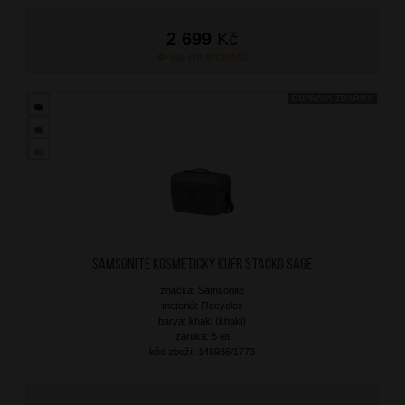
2 699
Kč
NA OBJEDNÁNÍ
DOPRAVA ZDARMA
Samsonite Kosmetický kufr StackD Sage
značka: Samsonite
materiál: Recyclex
barva: khaki (khaki)
záruka: 5 let
kód zboží: 146986/1773