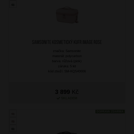
SAMSONITE Kosmetický kufr Image Rose
značka: Samsonite
materiál: polycarbon
barva: růžová (pink)
záruka: 5 let
kód zboží: SM-KQ540006
3 899
Kč
SKLADEM
DOPRAVA ZDARMA