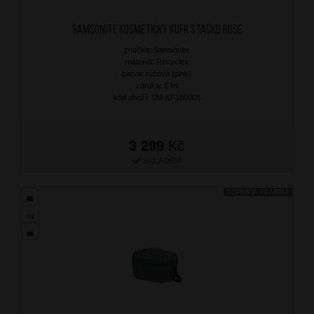
Samsonite Kosmetický kufr StackD Rose
značka: Samsonite
materiál: Recyclex
barva: růžová (pink)
záruka: 5 let
kód zboží: SM-KF180008
3 299
Kč
SKLADEM
DOPRAVA ZDARMA