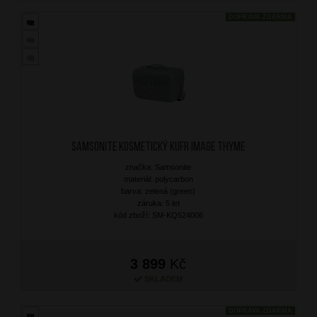
DOPRAVA ZDARMA
SAMSONITE Kosmetický kufr Image Thyme
značka: Samsonite
materiál: polycarbon
barva: zelená (green)
záruka: 5 let
kód zboží: SM-KQ524006
3 899
Kč
SKLADEM
DOPRAVA ZDARMA