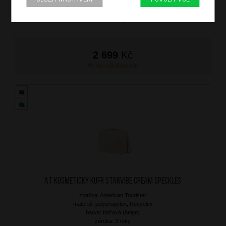
barva: mentolová (mentol)
záruka: 2 roky
kód zboží: SM-KQ824002
2 699
Kč
NA OBJEDNÁNÍ
AT Kosmetický kufr Starvibe Cream Speckles
značka: American Tourister
materiál: polypropylen, Recyclex
barva: béžová (beige)
záruka: 3 roky