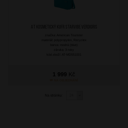
AT Kosmetický kufr Starvibe Verdigris
značka: American Tourister
materiál: polypropylen, Recyclex
barva: modrá (blue)
záruka: 3 roky
kód zboží: AT-MD551001
1 999
Kč
NA OBJEDNÁNÍ
Na stránku: