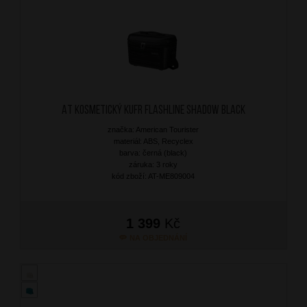
AT Kosmetický kufr Flashline Shadow Black
značka: American Tourister
materiál: ABS, Recyclex
barva: černá (black)
záruka: 3 roky
kód zboží: AT-ME809004
1 399
Kč
NA OBJEDNÁNÍ