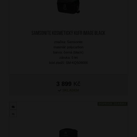
SAMSONITE Kosmetický kufr Image Black
značka: Samsonite
materiál: polycarbon
barva: černá (black)
záruka: 5 let
kód zboží: SM-KQ509006
3 899
Kč
SKLADEM
DOPRAVA ZDARMA