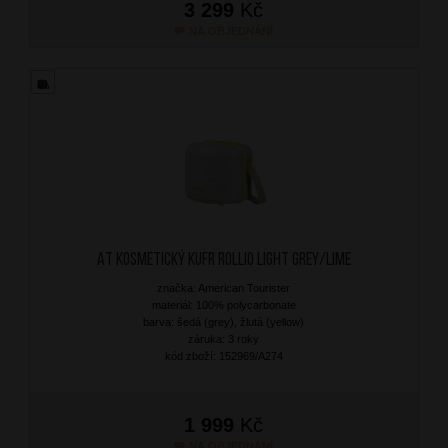
3 299
Kč
NA OBJEDNÁNÍ
AT Kosmetický kufr Rollio Light Grey/Lime
značka: American Tourister
materiál: 100% polycarbonate
barva: šedá (grey), žlutá (yellow)
záruka: 3 roky
kód zboží: 152969/A274
1 999
Kč
NA OBJEDNÁNÍ