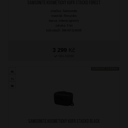
Samsonite Kosmetický kufr StackD Forest
značka: Samsonite
materiál: Recyclex
barva: zelená (green)
záruka: 5 let
kód zboží: SM-KF114008
3 299
Kč
SKLADEM
DOPRAVA ZDARMA
Samsonite Kosmetický kufr StackD Black