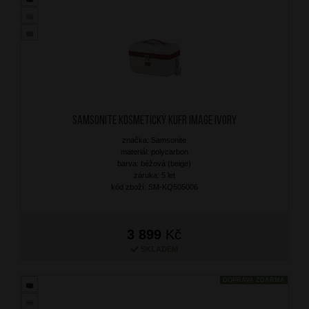
SAMSONITE Kosmetický kufr Image Ivory
značka: Samsonite
materiál: polycarbon
barva: béžová (beige)
záruka: 5 let
kód zboží: SM-KQ505006
3 899
Kč
SKLADEM
DOPRAVA ZDARMA