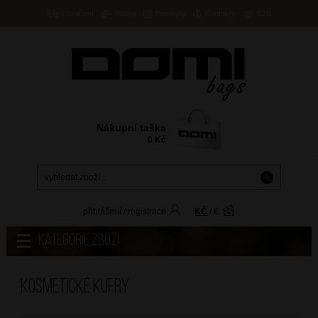
Doručení
Platba
Prodejny
Kontakty
B2B
Nákupní taška
0
Kč
přihlášení
/
registrace
KČ
/
€
Kategorie zboží
Kosmetické kufry