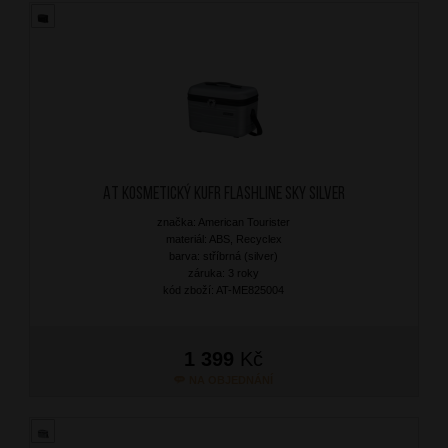
AT Kosmetický kufr Flashline Sky Silver
značka: American Tourister
materiál: ABS, Recyclex
barva: stříbrná (silver)
záruka: 3 roky
kód zboží: AT-ME825004
1 399
Kč
NA OBJEDNÁNÍ