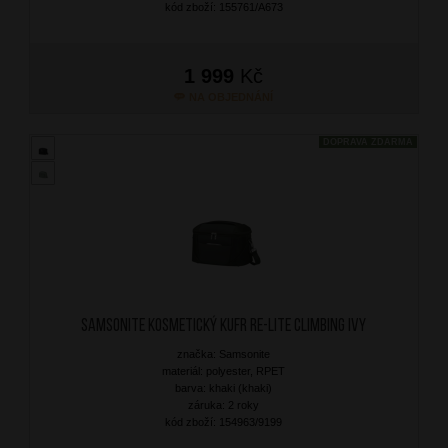
kód zboží: 155761/A673
1 999
Kč
NA OBJEDNÁNÍ
DOPRAVA ZDARMA
SAMSONITE Kosmetický kufr Re-Lite Climbing Ivy
značka: Samsonite
materiál: polyester, RPET
barva: khaki (khaki)
záruka: 2 roky
kód zboží: 154963/9199