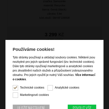
značka: Samsonite
materiál: Recyclex
barva: černá (black)
záruka: 5 let
kód zboží: SM-KF109008
3 299
Kč
SKLADEM
Používáme cookies!
DOPRAVA ZDARMA
Tyto stránky používají a ukládají soubory cookies. Některé jsou
nezbytné pro jejich správné fungování (tzv. technické cookies).
Dále tyto stránky využívají marketingové a analytické cookies
pro zkvalitnění našich služeb a přizpůsobení zobrazovaného
obsahu. Pro jejich využití je nutný Váš souhlas.
Více informací
o cookies
.
Technické cookies
Analytické cookies
Marketingové cookies
SAMSONITE Kosmetický kufr Re-Lite Sage
značka: Samsonite
materiál: polyester, RPET
Uložit nastavení
Povolit vše