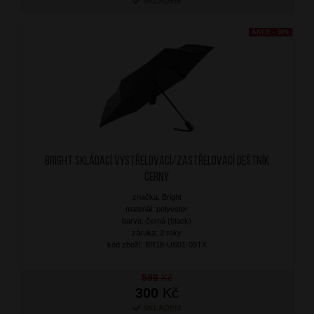
SKLADEM
AKCE - 50%
BRIGHT Skládací vystřelovací/zastřelovací deštník
Černý
značka: Bright
materiál: polyester
barva: černá (black)
záruka: 2 roky
kód zboží: BR18-US01-09TX
599
Kč
300
Kč
SKLADEM