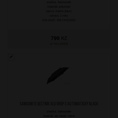
značka: Samsonite
materiál: polyester
barva: modrá (blue)
záruka: 2 roky
kód zboží: SM-CK101003
799
Kč
SKLADEM
SAMSONITE Deštník Alu Drop S Automatický Black
značka: Samsonite
materiál: alu metal - hliník