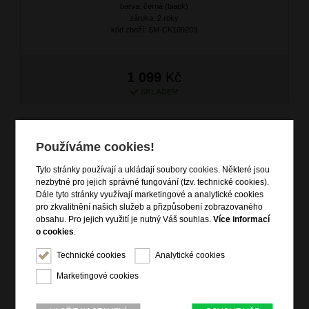
barva: černá (black)
záruka: 2 roky
kód zboží: SM-CK109203
1 099
Kč
SKLADEM
Používáme cookies!
Tyto stránky používají a ukládají soubory cookies. Některé jsou
nezbytné pro jejich správné fungování (tzv. technické cookies).
Dále tyto stránky využívají marketingové a analytické cookies
pro zkvalitnění našich služeb a přizpůsobení zobrazovaného
obsahu. Pro jejich využití je nutný Váš souhlas.
Více informací
o cookies
.
SAMSONITE Deštník Alu Drop S Manuální Black
Technické cookies
Analytické cookies
značka: Samsonite
Marketingové cookies
materiál: polyester
barva: černá (black)
záruka: 2 roky