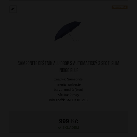
NOVINKA
SAMSONITE Deštník Alu Drop S Automatický 3 sect. SLIM
Indigo Blue
značka: Samsonite
materiál: polyester
barva: modrá (blue)
záruka: 2 roky
kód zboží: SM-CK101213
999
Kč
SKLADEM