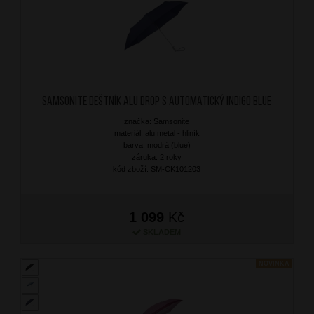
SAMSONITE Deštník Alu Drop S Automatický Indigo Blue
značka: Samsonite
materiál: alu metal - hliník
barva: modrá (blue)
záruka: 2 roky
kód zboží: SM-CK101203
1 099
Kč
SKLADEM
NOVINKA