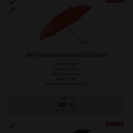
AKCE - 50%
BRIGHT Skládací mechanický deštník Červený
značka: Bright
materiál: polyester
barva: červená (red)
záruka: 2 roky
kód zboží: BR18-US17-00TX
399
Kč
200
Kč
SKLADEM
AKCE - 50%