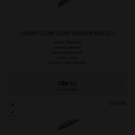
SAMSONITE Deštník Alu Drop S Manuální Purple Dots
značka: Samsonite
materiál: polyester
barva: fialová (violet)
záruka: 2 roky
kód zboží: SM-CK127003
799
Kč
SKLADEM
NOVINKA