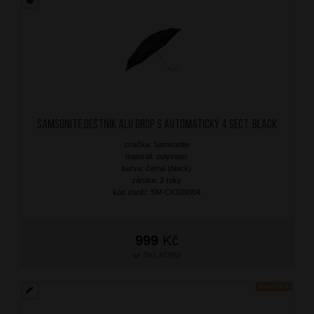
SAMSONITE Deštník Alu Drop S Automatický 4 sect. Black
značka: Samsonite
materiál: polyester
barva: černá (black)
záruka: 2 roky
kód zboží: SM-CK109004
999
Kč
SKLADEM
NOVINKA