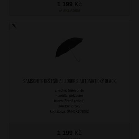
1 199
Kč
SKLADEM
SAMSONITE Deštník Alu Drop S Automatický Black
značka: Samsonite
materiál: polyester
barva: černá (black)
záruka: 2 roky
kód zboží: SM-CK109002
1 199
Kč