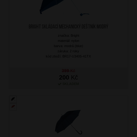
BRIGHT Skládací mechanický deštník Modrý
značka: Bright
materiál: nylon
barva: modrá (blue)
záruka: 2 roky
kód zboží: BR17-U3405-41TX
399
Kč
200
Kč
SKLADEM