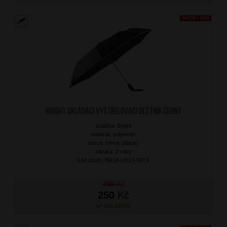
AKCE - 50%
BRIGHT Skládací vystřelovací deštník Černý
značka: Bright
materiál: polyester
barva: černá (black)
záruka: 2 roky
kód zboží: BR18-US13-09TX
499
Kč
250
Kč
SKLADEM