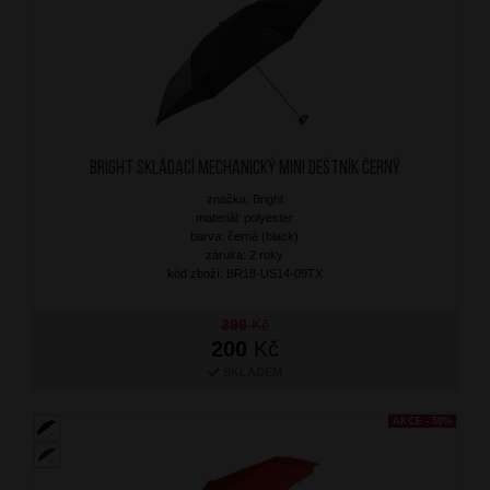
BRIGHT Skládací mechanický mini deštník Černý
značka: Bright
materiál: polyester
barva: černá (black)
záruka: 2 roky
kód zboží: BR18-US14-09TX
399
Kč
200
Kč
SKLADEM
AKCE - 50%