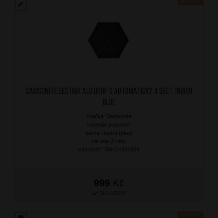
NOVINKA
SAMSONITE Deštník Alu Drop S Automatický 4 sect. Indigo
Blue
značka: Samsonite
materiál: polyester
barva: modrá (blue)
záruka: 2 roky
kód zboží: SM-CK101004
999
Kč
SKLADEM
NOVINKA