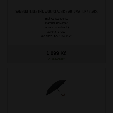
SAMSONITE Deštník Wood Classic S Automatický Black
značka: Samsonite
materiál: polyester
barva: černá (black)
záruka: 2 roky
kód zboží: SM-CK309023
1 099
Kč
SKLADEM