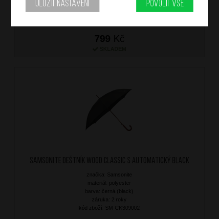
Uložit nastavení
Povolit vše
kód zboží: SM-CK109003
799
Kč
SKLADEM
SAMSONITE Deštník Wood Classic S Automatický Black
značka: Samsonite
materiál: polyester
barva: černá (black)
záruka: 2 roky
kód zboží: SM-CK309002