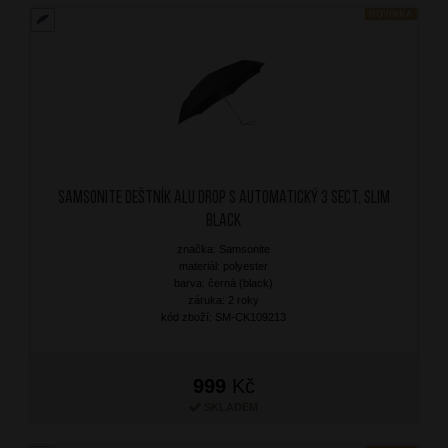
NOVINKA
SAMSONITE Deštník Alu Drop S Automatický 3 sect. SLIM
Black
značka: Samsonite
materiál: polyester
barva: černá (black)
záruka: 2 roky
kód zboží: SM-CK109213
999
Kč
SKLADEM