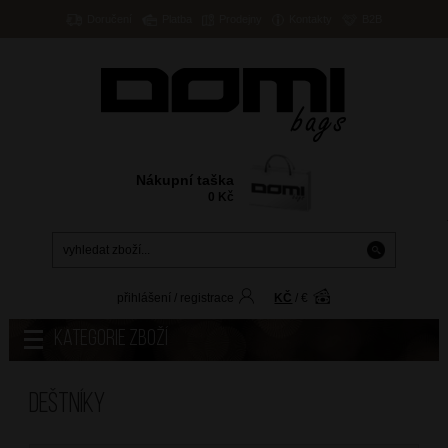
Doručení
Platba
Prodejny
Kontakty
B2B
Nákupní taška
0
Kč
přihlášení
/
registrace
KČ
/
€
Kategorie zboží
Deštníky