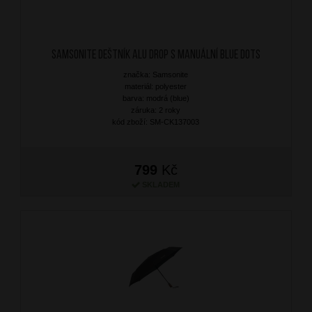
SAMSONITE Deštník Alu Drop S Manuální Blue Dots
značka: Samsonite
materiál: polyester
barva: modrá (blue)
záruka: 2 roky
kód zboží: SM-CK137003
799
Kč
SKLADEM