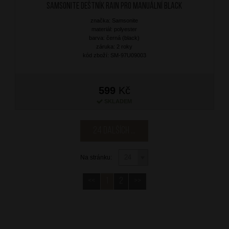
SAMSONITE Deštník Rain Pro Manuální Black
značka: Samsonite
materiál: polyester
barva: černá (black)
záruka: 2 roky
kód zboží: SM-97U09003
599
Kč
SKLADEM
24 dalších ...
Na stránku:
<<
1
2
>>