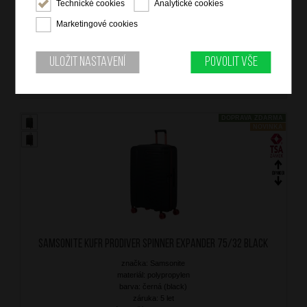
barva: khaki (khaki)
Technické cookies
Analytické cookies
záruka: 5 let
Marketingové cookies
kód zboží: SM-KU724004
Uložit nastavení
Povolit vše
7 799
Kč
SKLADEM
DOPRAVA ZDARMA
NOVINKA
SAMSONITE Kufr Prodiver Spinner Expander 75/32 Black
značka: Samsonite
materiál: polypropylen
barva: černá (black)
záruka: 5 let