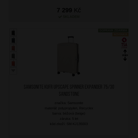
7 299
Kč
SKLADEM
DOPRAVA ZDARMA
NOVINKA
SAMSONITE Kufr Upscape Spinner Expander 75/30
Sandstone
značka: Samsonite
materiál: polypropylen, Recyclex
barva: béžová (beige)
záruka: 5 let
kód zboží: SM-KJ135003