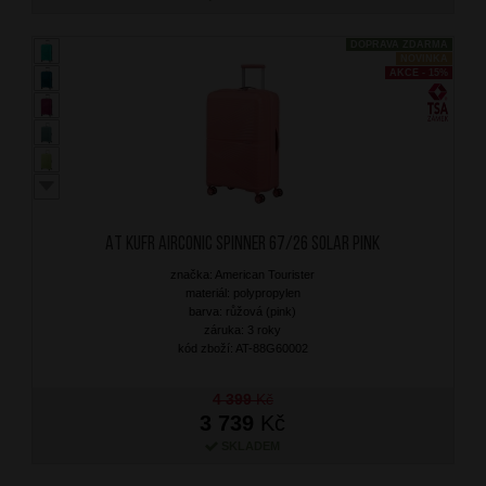
DOPRAVA ZDARMA
NOVINKA
AKCE - 15%
AT Kufr Airconic Spinner 67/26 Solar Pink
značka: American Tourister
materiál: polypropylen
barva: růžová (pink)
záruka: 3 roky
kód zboží: AT-88G60002
4 399
Kč
3 739
Kč
SKLADEM