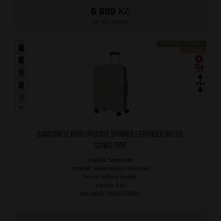
6 699
Kč
SKLADEM
DOPRAVA ZDARMA
NOVINKA
SAMSONITE Kufr Upscape Spinner Expander 68/28
Sandstone
značka: Samsonite
materiál: polypropylen, Recyclex
barva: béžová (beige)
záruka: 5 let
kód zboží: SM-KJ135002