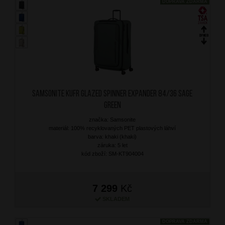
DOPRAVA ZDARMA
SAMSONITE Kufr Glazed Spinner Expander 84/36 Sage
Green
značka: Samsonite
materiál: 100% recyklovaných PET plastových láhví
barva: khaki (khaki)
záruka: 5 let
kód zboží: SM-KT904004
7 299
Kč
SKLADEM
DOPRAVA ZDARMA