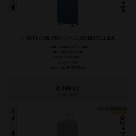
AT Kufr Neovibe Spinner 77/30 Expander Steel Blue
značka: American Tourister
materiál: polycarbon
barva: modrá (blue)
záruka: 3 roky
kód zboží: AT-MK401003
4 299
Kč
SKLADEM
DOPRAVA ZDARMA
NOVINKA