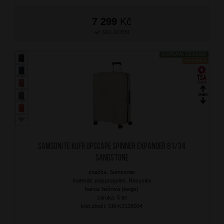
7 299
Kč
SKLADEM
DOPRAVA ZDARMA
NOVINKA
SAMSONITE Kufr Upscape Spinner Expander 81/34
Sandstone
značka: Samsonite
materiál: polypropylen, Recyclex
barva: béžová (beige)
záruka: 5 let
kód zboží: SM-KJ135004