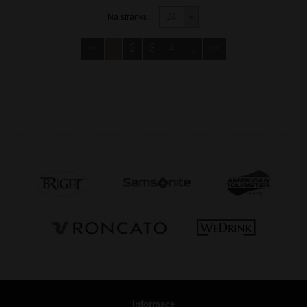
Na stránku:
<<
1
2
3
4
...
>>
Informace