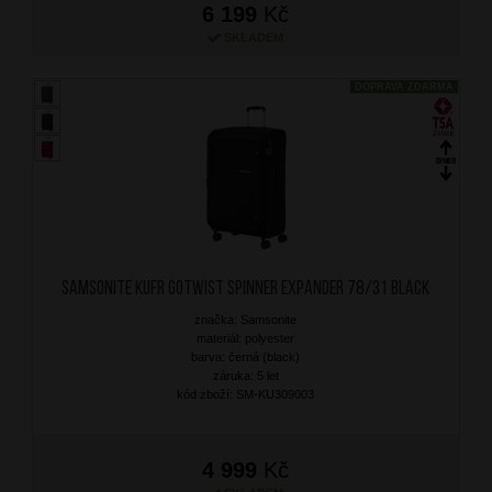
6 199
Kč
SKLADEM
DOPRAVA ZDARMA
SAMSONITE Kufr Gotwist Spinner Expander 78/31 Black
značka: Samsonite
materiál: polyester
barva: černá (black)
záruka: 5 let
kód zboží: SM-KU309003
4 999
Kč