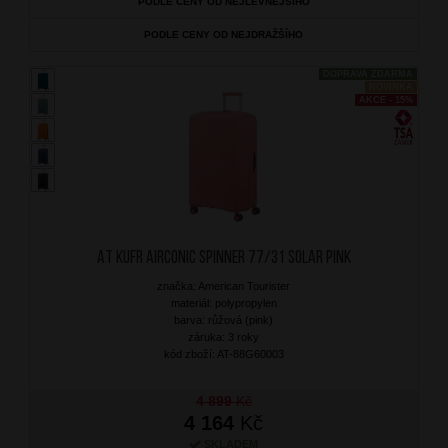
PODLE CENY OD NEJLEVNĚJŠÍHO
PODLE CENY OD NEJDRAŽŠÍHO
DOPRAVA ZDARMA
NOVINKA
AKCE - 15%
AT Kufr Airconic Spinner 77/31 Solar Pink
značka: American Tourister
materiál: polypropylen
barva: růžová (pink)
záruka: 3 roky
kód zboží: AT-88G60003
4 899
Kč
4 164
Kč
SKLADEM