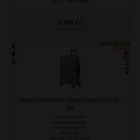
kód zboží: SM-KU709004
7 799
Kč
SKLADEM
DOPRAVA ZDARMA
NOVINKA
SAMSONITE Kufr Prodiver Spinner Expander 69/25 Light
Sage
značka: Samsonite
materiál: polypropylen
barva: zelená (green)
záruka: 5 let
kód zboží: SM-KU734003