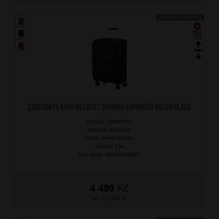
DOPRAVA ZDARMA
SAMSONITE Kufr Gotwist Spinner Expander 68/29 Black
značka: Samsonite
materiál: polyester
barva: černá (black)
záruka: 5 let
kód zboží: SM-KU309002
4 499
Kč
SKLADEM