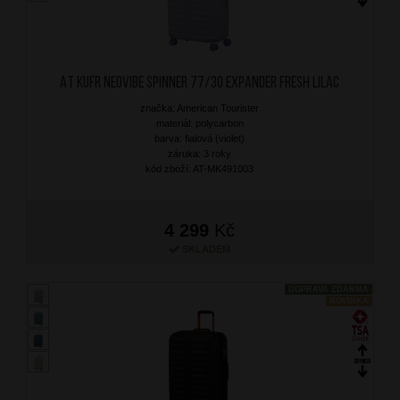
AT Kufr Neovibe Spinner 77/30 Expander Fresh Lilac
značka: American Tourister
materiál: polycarbon
barva: fialová (violet)
záruka: 3 roky
kód zboží: AT-MK491003
4 299
Kč
SKLADEM
DOPRAVA ZDARMA
NOVINKA