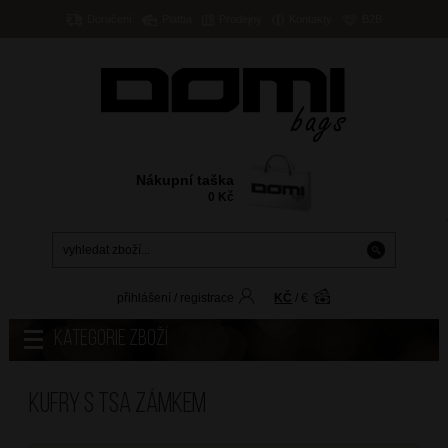
Doručení
Platba
Prodejny
Kontakty
B2B
Nákupní taška
0
Kč
přihlášení
/
registrace
KČ
/
€
Kategorie zboží
Kufry s TSA zámkem