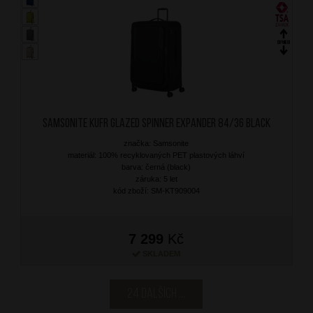
SAMSONITE Kufr Glazed Spinner Expander 84/36 Black
značka: Samsonite
materiál: 100% recyklovaných PET plastových láhví
barva: černá (black)
záruka: 5 let
kód zboží: SM-KT909004
7 299
Kč
SKLADEM
24 dalších ...