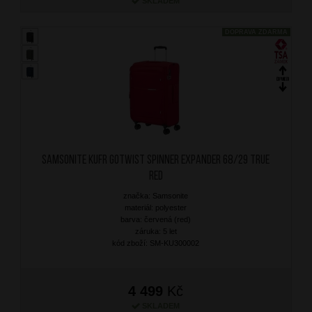
SKLADEM
DOPRAVA ZDARMA
SAMSONITE Kufr Gotwist Spinner Expander 68/29 True
Red
značka: Samsonite
materiál: polyester
barva: červená (red)
záruka: 5 let
kód zboží: SM-KU300002
4 499
Kč
SKLADEM