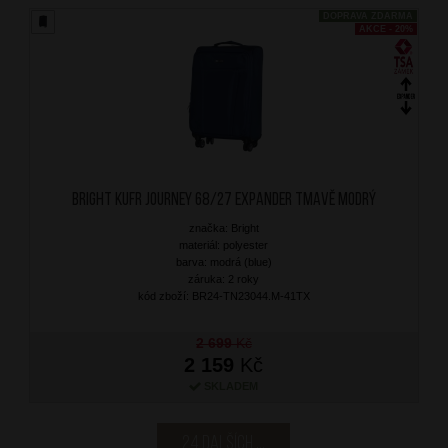
DOPRAVA ZDARMA
AKCE - 20%
BRIGHT Kufr Journey 68/27 Expander Tmavě Modrý
značka: Bright
materiál: polyester
barva: modrá (blue)
záruka: 2 roky
kód zboží: BR24-TN23044.M-41TX
2 699
Kč
2 159
Kč
SKLADEM
24 dalších ...