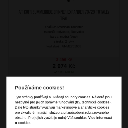
AT Kufr SummerRide Spinner Expander 70/29 Totally
Teal
značka: American Tourister
materiál: polyester, Recyclex
barva: modrá (blue)
záruka: 2 roky
kód zboží: AT-ME751005
3 499
Kč
2 974
Kč
SKLADEM
DOPRAVA ZDARMA
Používáme cookies!
Tyto stránky používají a ukládají soubory cookies. Některé jsou
nezbytné pro jejich správné fungování (tzv. technické cookies).
Dále tyto stránky využívají marketingové a analytické cookies
pro zkvalitnění našich služeb a přizpůsobení zobrazovaného
obsahu. Pro jejich využití je nutný Váš souhlas.
Více informací
o cookies
.