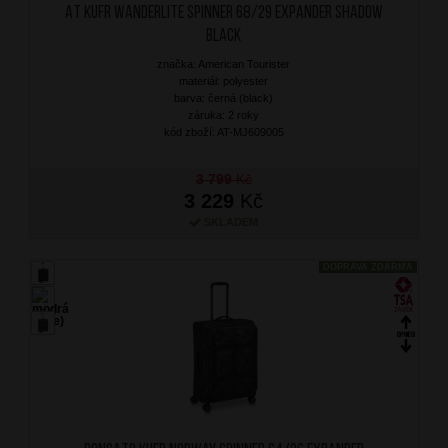
AT Kufr Wanderlite Spinner 68/29 Expander Shadow
Black
značka: American Tourister
materiál: polyester
barva: černá (black)
záruka: 2 roky
kód zboží: AT-MJ609005
3 799
Kč
3 229
Kč
SKLADEM
DOPRAVA ZDARMA