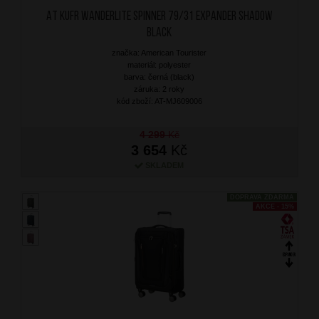
AT Kufr Wanderlite Spinner 79/31 Expander Shadow
Black
značka: American Tourister
materiál: polyester
barva: černá (black)
záruka: 2 roky
kód zboží: AT-MJ609006
4 299
Kč
3 654
Kč
SKLADEM
DOPRAVA ZDARMA
AKCE - 15%