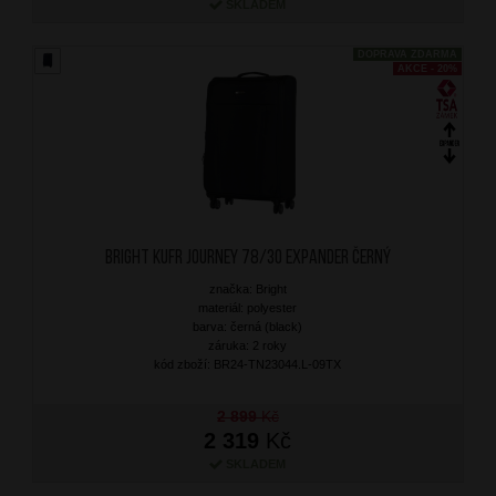
SKLADEM
DOPRAVA ZDARMA
AKCE - 20%
BRIGHT Kufr Journey 78/30 Expander Černý
značka: Bright
materiál: polyester
barva: černá (black)
záruka: 2 roky
kód zboží: BR24-TN23044.L-09TX
2 899
Kč
2 319
Kč
SKLADEM