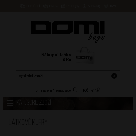
Doručení
Platba
Prodejny
Kontakty
B2B
Nákupní taška
0
Kč
přihlášení
/
registrace
KČ
/
€
Kategorie zboží
Látkové kufry