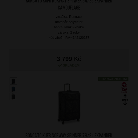
RONCATO Kufr Norway Spinner 64/26 Expander
Camouflage
značka: Roncato
materiál: polyester
barva: khaki (khaki)
záruka: 2 roky
kód zboží: RV-4142120157
3 799
Kč
SKLADEM
DOPRAVA ZDARMA
RONCATO Kufr Norway Spinner 78/31 Expander