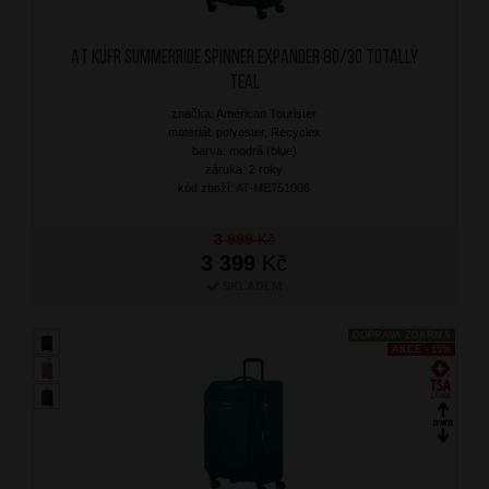
AT Kufr SummerRide Spinner Expander 80/30 Totally
Teal
značka: American Tourister
materiál: polyester, Recyclex
barva: modrá (blue)
záruka: 2 roky
kód zboží: AT-ME751006
3 999
Kč
3 399
Kč
SKLADEM
DOPRAVA ZDARMA
AKCE - 15%