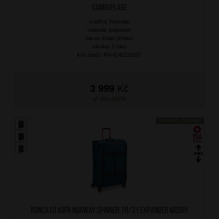
Camouflage
značka: Roncato
materiál: polyester
barva: khaki (khaki)
záruka: 2 roky
kód zboží: RV-4142110157
3 999
Kč
SKLADEM
DOPRAVA ZDARMA
RONCATO Kufr Norway Spinner 78/31 Expander Modrý