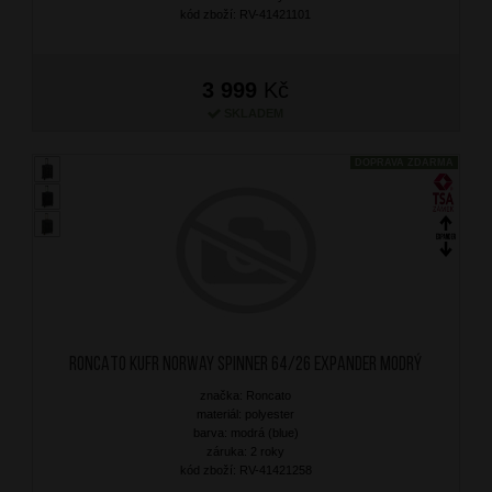
kód zboží: RV-41421101
3 999
Kč
SKLADEM
DOPRAVA ZDARMA
RONCATO Kufr Norway Spinner 64/26 Expander Modrý
značka: Roncato
materiál: polyester
barva: modrá (blue)
záruka: 2 roky
kód zboží: RV-41421258