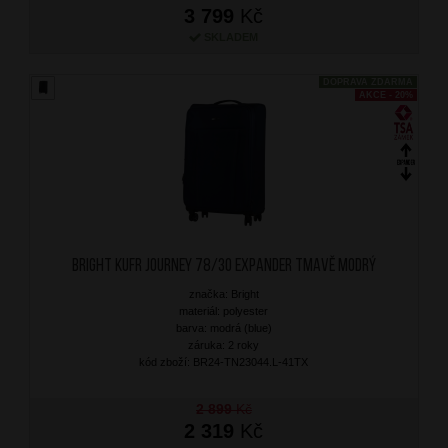
3 799
Kč
SKLADEM
DOPRAVA ZDARMA
AKCE - 20%
BRIGHT Kufr Journey 78/30 Expander Tmavě Modrý
značka: Bright
materiál: polyester
barva: modrá (blue)
záruka: 2 roky
kód zboží: BR24-TN23044.L-41TX
2 899
Kč
2 319
Kč