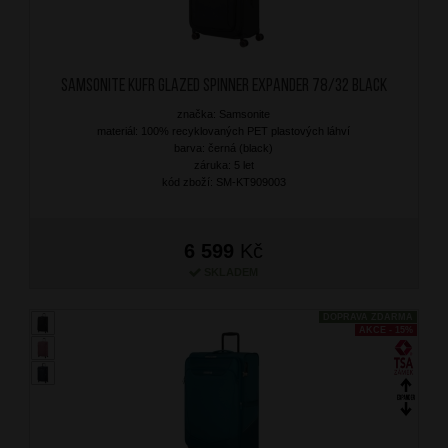
SAMSONITE Kufr Glazed Spinner Expander 78/32 Black
značka: Samsonite
materiál: 100% recyklovaných PET plastových láhví
barva: černá (black)
záruka: 5 let
kód zboží: SM-KT909003
6 599
Kč
SKLADEM
DOPRAVA ZDARMA
AKCE - 15%