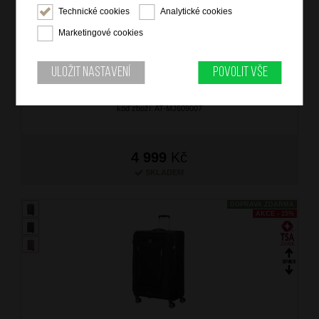
Technické cookies
Analytické cookies
AT Kufr Wanderlite Spinner 84/38 Expander Shadow
Marketingové cookies
Black
značka: American Tourister
Uložit nastavení
Povolit vše
materiál: polyester
barva: černá (black)
záruka: 2 roky
kód zboží: AT-MJ609007
4 999
Kč
SKLADEM
DOPRAVA ZDARMA
AKCE - 15%