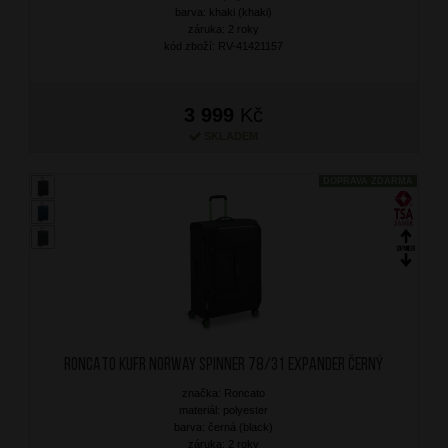
barva: khaki (khaki)
záruka: 2 roky
kód zboží: RV-41421157
3 999
Kč
SKLADEM
DOPRAVA ZDARMA
RONCATO Kufr Norway Spinner 78/31 Expander Černý
značka: Roncato
materiál: polyester
barva: černá (black)
záruka: 2 roky