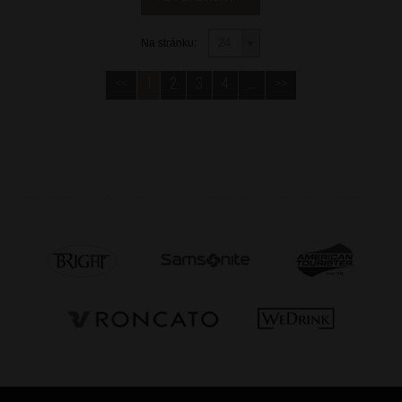
Na stránku:
<<
1
2
3
4
...
>>