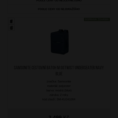
PODLE CENY OD NEJLEVNĚJŠÍHO
PODLE CENY OD NEJDRAŽŠÍHO
DOPRAVA ZDARMA
SAMSONITE Cestovní batoh M Gotwist Underseater Navy
Blue
značka: Samsonite
materiál: polyester
barva: modrá (blue)
záruka: 2 roky
kód zboží: SM-KU341004
2 499
Kč