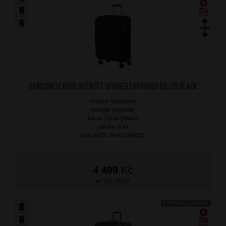
SAMSONITE Kufr Gotwist Spinner Expander 68/29 Black
značka: Samsonite
materiál: polyester
barva: černá (black)
záruka: 5 let
kód zboží: SM-KU309002
4 499
Kč
SKLADEM
DOPRAVA ZDARMA