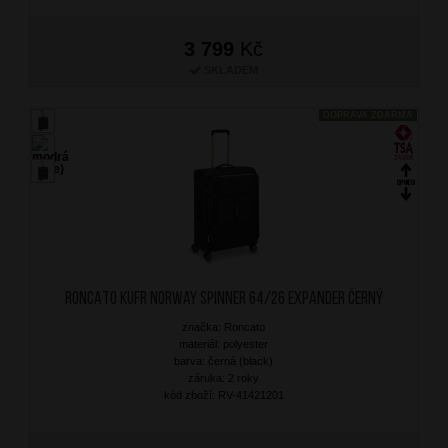
3 799
Kč
SKLADEM
DOPRAVA ZDARMA
RONCATO Kufr Norway Spinner 64/26 Expander Černý
značka: Roncato
materiál: polyester
barva: černá (black)
záruka: 2 roky
kód zboží: RV-41421201