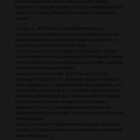
posouzení reklamace nebrání obecné zásady hygieny.
Prodávající je oprávněn odmítnout převzít k reklamačnímu řízení
zboží, které nebude splňovat výše uvedené zásady obecné
hygieny.
ČLÁNEK 2 - MÍSTO PRO UPLATNĚNÍ REKLAMACE
Kupující má právo uplatnit reklamaci: v kterékoliv provozovně
patřící prodávajícímu, v níž je přijetí reklamace možné, a to s
ohledem na sortiment prodávaného zboží.
Pokud je v potvrzení o povinnostech prodávajícího v případě
vadného plnění uveden jiný podnikatel určený k opravě, který je
v místě prodávajícího či v místě pro kupujícího bližším, uplatňuje
se reklamace u tohoto podnikatele.
Kupující je povinen prokázat, že jeho nárok na vyřízení
reklamace je oprávněný, tzn., že kromě vytknutí vad dokládá i
místo zakoupení zboží, zakoupení zboží od prodávajícího, cenu
zboží a dobu zakoupení zboží, což prokáže nejlépe prodejním
dokladem, záručním listem, popř. jiným věrohodným způsobem.
Bez předložení nákupního dokladu zahájí prodávající
reklamační řízení jen, pokud zákazník jiným věrohodným
způsobem doloží, resp. prokáže, že reklamované zboží zakoupil
od prodávajícího.
Kupující není oprávněn uplatnit reklamaci na vadu, která byla
vytýkána již v minulosti, pokud na ni byla poskytnuta přiměřená
sleva z kupní ceny.