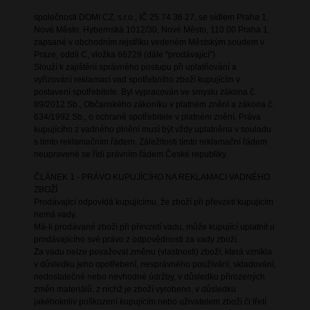
společnosti DOMI CZ, s.r.o., IČ 25 74 36 27, se sídlem Praha 1,
Nové Město, Hybernská 1012/30, Nové Město, 110 00 Praha 1,
zapsané v obchodním rejstříku vedeném Městským soudem v
Praze, oddíl C, vložka 66229 (dále "prodávající")
Slouží k zajištění správného postupu při uplatňování a
vyřizování reklamací vad spotřebního zboží kupujícím v
postavení spotřebitele. Byl vypracován ve smyslu zákona č.
89/2012 Sb., Občanského zákoníku v platném znění a zákona č.
634/1992 Sb., o ochraně spotřebitele v platném znění. Práva
kupujícího z vadného plnění musí být vždy uplatněna v souladu
s tímto reklamačním řádem. Záležitosti tímto reklamační řádem
neupravené se řídí právním řádem České republiky.
ČLÁNEK 1 - PRÁVO KUPUJÍCÍHO NA REKLAMACI VADNÉHO
ZBOŽÍ
Prodávající odpovídá kupujícímu, že zboží při převzetí kupujícím
nemá vady.
Má-li prodávané zboží při převzetí vadu, může kupující uplatnit u
prodávajícího své právo z odpovědnosti za vady zboží.
Za vadu nelze považovat změnu (vlastnosti) zboží, která vznikla
v důsledku jeho opotřebení, nesprávného používání, skladování,
nedostatečné nebo nevhodné údržby, v důsledku přirozených
změn materiálů, z nichž je zboží vyrobeno, v důsledku
jakéhokoliv poškození kupujícím nebo uživatelem zboží či třetí