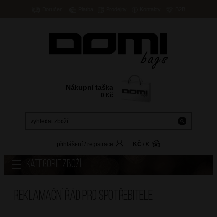
Doručení
Platba
Prodejny
Kontakty
B2B
Nákupní taška
0
Kč
přihlášení
/
registrace
KČ
/
€
Kategorie zboží
Reklamační řád pro spotřebitele