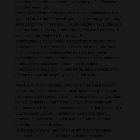
osobou nebo jiného nesprávného zásahu, popř. v důsledku
působení vyšší moci.
Práva z odpovědnosti za vady zboží nelze uplatnit tehdy, je-li
vada na zboží v době převzetí a pro takovou vadu je sjednána
sleva z kupní ceny nebo jde-li o zboží použité a vada odpovídá
míře používání nebo opotřebení, které mělo zboží při převzetí
kupujícím nebo vyplývá-li to z povahy zboží.
Jestliže kupující uplatní právo z odpovědnosti za vady zboží
(dále jen reklamace), tak reklamace včetně odstranění vady
musí být vyřízena a kupující o tom musí být informován
nejpozději do 30 dnů ode dne uplatnění reklamace, pokud se
prodávající s kupujícím nedohodne na delší lhůtě.
V provozovně prodávajícího musí být po celou provozní dobu
přítomen pracovník pověřený vyřizováním reklamací.
Prodávající je povinen kupujícímu vydat písemné potvrzení o
tom, kdy kupující právo na reklamaci uplatnil, co je obsahem
reklamace a jaký způsob vyřízení reklamace kupující požaduje,
na jaké kontakty si přeje být kupující pro účely poskytnutí
informace o vyřízení reklamace kontaktován a dále potvrzení o
datu a způsobu vyřízení reklamace, včetně potvrzení o
provedení opravy a době jejího trvání, případně písemné
odůvodnění zamítnutí reklamace.
Vedoucí provozovny nebo jím pověřený pracovník přijme
reklamaci, jestliže je zboží řádně vyčištěné, vysušené a