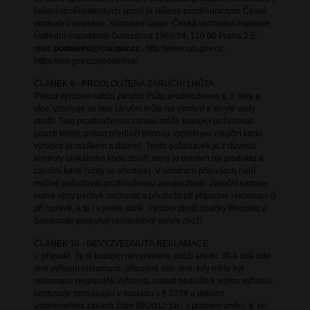
řešení spotřebitelských sporů je řešeno prostřednictvím České
obchodní inspekce. Kontaktní údaje: Česká obchodní inspekce,
Ústřední inspektorát Gorazdova 1969/24, 120 00 Praha 2 E-
mail:
podatelna@coi.gov.cz
, http://www.coi.gov.cz,
https://coi.gov.cz/podatelna/
ČLÁNEK 9 - PRODLOUŽENÁ ZÁRUČNÍ LHŮTA
Pokud výrobce nabízí záruční lhůtu prodlouženou tj. 2 roky a
více, vztahuje se tato záruční lhůta na výrobní a skryté vady
zboží. Tuto prodlouženou záruku může kupující požadovat
pouze tehdy, pokud předloží platnou vyplněnou záruční kartu
výrobce (s razítkem a datem). Tento požadavek je z důvodu
kontroly unikátního kódu zboží, který je uveden na produktu a
záruční kartě (vždy se shoduje). V ostatních případech není
možné požadovat prodlouženou záruku zboží. Záruční kartu je
nutné vždy pečlivě uschovat a předložit při případné reklamaci či
při opravě, a to i v jiném státě. Výrobci zboží značky Roncato a
Samsonite poskytují celosvětový servis zboží.
ČLÁNEK 10 - NEVYZVEDNUTÁ REKLAMACE
V případě, že si kupující nevyzvedne zboží ani do 30-ti dnů ode
dne vyřízení reklamace, případně ode dne, kdy měla být
reklamace nejpozději vyřízena, pokud nedošlo k jejímu vyřízení,
postupuje prodávající v souladu s § 2159 a dalšími
ustanoveními zákona číslo 89/2012 Sb., v platném znění, tj. po