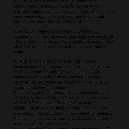
Kupující má právo v případě uznané reklamace pouze na
úhradu účelně vynaložených nákladů, které mu vznikly v
souvislosti s uplatněním práv z odpovědnosti za vady. V případě
neoprávněné reklamace nemá kupující nárok na náhradu
nákladů, které mu vznikly v souvislosti s reklamací.
Pokud kupující nepředá zboží k reklamačnímu řízení v
originálním obalu, není prodávající odpovědný za případné vady
zboží vzniklé v důsledku nevhodnosti obalu, v kterém bylo zboží
předáno k reklamaci, popř. v důsledku neexistence žádného
obalu.
ČLÁNEK 3 - LHŮTA PRO UPLATNĚNÍ REKLAMACE
Lhůta pro uplatnění reklamace je 24 měsíců ode dne převzetí
zboží. Po uplynutí lhůty nelze právo z vad u prodávajícího
uplatnit, ledaže se smluvní strany dohodnou jinak nebo
prodávající či výrobce poskytne zvláštní záruku za jakost nad
rámec jeho zákonných povinností.
Reklamaci by měl kupující uplatnit bez zbytečného odkladu po
zjištění vady, aby mohla být reklamace správně posouzena a
vyřízena. Případné prodlení s uplatněním reklamace při
pokračujícím užívání zboží může zapříčinit prohloubení vady,
znehodnocení zboží a může být důvodem odmítnutí reklamace.
Prodávající neodpovídá za zvětšení rozsahu poškození, pokud
kupující zboží užívá, ačkoliv o vadě ví.