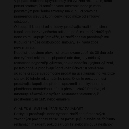
V případě marného uplynutí lhůty pro vyřízení reklamace, nebo
pokud prodávající odmítne vadu odstranit, nebo je vada
podstatným porušením smlouvy, má kupující právo na
přiměřenou slevu z kupní ceny, nebo může od smlouvy
odstoupit.
Odstoupí-li kupující od smlouvy, prodávající vrátí kupujícímu
kupní cenu bez zbytečného odkladu poté, co obdrží zboží zpět
nebo co mu kupující prokáže, že zboží odeslal prodávajícímu.
Kupující nemůže odstoupit od smlouvy, je-li vada zboží
nevýznamná.
Kupující je povinen převzít si reklamované zboží do 30 dnů ode
dne vyřízení reklamace, případně ode dne, kdy měla být
reklamace nejpozději vyřízena, pokud nedošlo k jejímu vyřízení,
po této době je prodávající oprávněn účtovat si přiměřené
skladné či zboží svépomocně prodat na účet kupujícího, viz blíže
článek 10 tohoto reklamačního řádu. O tomto postupu musí
prodávající kupujícího předem upozornit a poskytnout mu
přiměřenou dodatečnou lhůtu k převzetí zboží. Prodávající
informuje zákazníka o vyřízení reklamace telefonicky či
prostřednictvím SMS nebo emailem.
ČLÁNEK 6 - SMLUVNÍ ZÁRUKA ZA JAKOST
Poskytl-li prodávající nebo výrobce zboží nad rámec svých
zákonných povinností záruku za jakost, její uplatnění se řídí tímto
reklamačním řádem, pokud záruční list nebo smlouva nestanoví