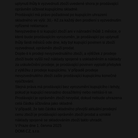
uplynutí lhůty k vyzvednutí zboží uvedené shora je prodávající
oprávněn účtovat kupujícímu skladné.
Prodávající má právo požadovat po kupujícím uhrazení
skladného ve výši: 30,- Kč za každý den prodlení s vyzvednutím
vyřízené reklamace.
Nevyzvedne-li si kupující zboží ani v náhradní lhůtě 1 měsíce, o
které bude prodávajícím vyrozuměn, je prodávající po uplynutí
lhůty šesti měsíců ode dne, kdy byl kupující povinen si zboží
vyzvednout, oprávněn zboží prodat.
Dojde-li k prodeji nevyzvednutého zboží, a výtěžek z prodeje
zboží bude vyšší než náklady spojené s uskladněním a náklady
za uskutečnění prodeje, je prodávající povinen vyplatit přebytek
z výtěžku z prodeje kupujícímu. V případě prodeje
nevyzvednutého zboží zašle prodávající kupujícímu konečné
vyúčtování.
Stejná práva má prodávající bez vyrozumění kupujícího i tehdy,
pokud je kupující nesnadno dosažitelný nebo nehlásí-li se.
Prodávající je oprávněn zboží nevydat, dokud nebude uhrazena
celá částka účtována jako skladné.
V případě, že tato částka skladného převýší aktuální prodejní
cenu zboží je prodávající oprávněn zboží prodat a vzniklé
náklady spojené se skladováním zboží takto uhradit.
V Praze dne 1. června 2025
DOMI CZ, s.r.o.