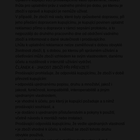
Uplatní-li kupující vůči prodávajícímu vadu oprávněně, neběží
lhůta pro uplatnění práv z vadného plnění po dobu, po kterou je
zboží v opravě a kupující je nemůže užívat.
V případě, že zboží má vady, které byly způsobené dopravou, při
jeho předání dopravcem kupujícímu, je kupující povinen uplatnit
reklamaci přímo u dopravce v rámci sepsání protokolu, a to
nejpozději do druhého pracovního dne od obdržení vadného
zboží a informovat o dané skutečnosti i prodávajícího.
Lhůtu k uplatnění reklamace nelze zaměňovat s dobou obvyklé
životnosti zboží, tj. s dobou, po kterou při správném užívání a
ošetřování může zboží vzhledem ke svým vlastnostem, danému
účelu a rozdílnosti v intenzitě užívání vydržet.
ČLÁNEK 4 - JAKOST ZBOŽÍ PŘI PŘEVZETÍ
Prodávající prohlašuje, že odpovídá kupujícímu, že zboží v době
převzetí kupujícím:
• odpovídá ujednanému popisu, druhu a množství, jakož i
jakosti, funkčnosti, kompatibilitě, interoperabilitě a jiným
ujednaným vlastnostem,
• je vhodné k účelu, pro který je kupující požaduje a s nímž
prodávající souhlasil, a
• je dodáno s ujednaným příslušenstvím a pokyny k použití,
včetně návodu k montáži nebo instalaci.
Prodávající odpovídá kupujícímu, že vedle ujednaných vlastností
• je zboží vhodné k účelu, k němuž se zboží tohoto druhu
obvykle používá,