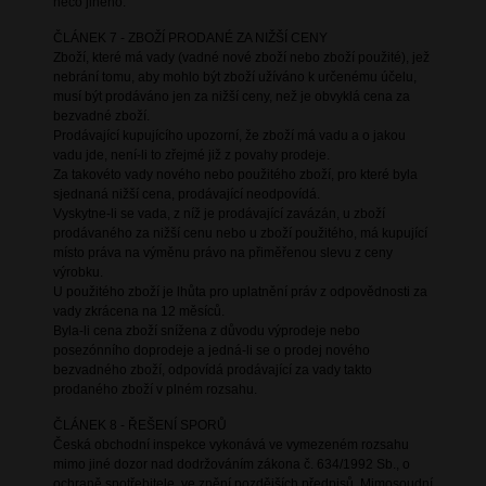
něco jiného.
ČLÁNEK 7 - ZBOŽÍ PRODANÉ ZA NIŽŠÍ CENY
Zboží, které má vady (vadné nové zboží nebo zboží použité), jež
nebrání tomu, aby mohlo být zboží užíváno k určenému účelu,
musí být prodáváno jen za nižší ceny, než je obvyklá cena za
bezvadné zboží.
Prodávající kupujícího upozorní, že zboží má vadu a o jakou
vadu jde, není-li to zřejmé již z povahy prodeje.
Za takovéto vady nového nebo použitého zboží, pro které byla
sjednaná nižší cena, prodávající neodpovídá.
Vyskytne-li se vada, z níž je prodávající zavázán, u zboží
prodávaného za nižší cenu nebo u zboží použitého, má kupující
místo práva na výměnu právo na přiměřenou slevu z ceny
výrobku.
U použitého zboží je lhůta pro uplatnění práv z odpovědnosti za
vady zkrácena na 12 měsíců.
Byla-li cena zboží snížena z důvodu výprodeje nebo
posezónního doprodeje a jedná-li se o prodej nového
bezvadného zboží, odpovídá prodávající za vady takto
prodaného zboží v plném rozsahu.
ČLÁNEK 8 - ŘEŠENÍ SPORŮ
Česká obchodní inspekce vykonává ve vymezeném rozsahu
mimo jiné dozor nad dodržováním zákona č. 634/1992 Sb., o
ochraně spotřebitele, ve znění pozdějších předpisů. Mimosoudní