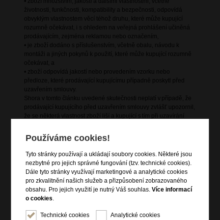
• zboží množstvím, jakostí a dalšími vlastnostmi, včetně
životnosti, funkčnosti, kompatibility a bezpečnosti, odpovídá
obvyklým vlastnostem věcí téhož druhu, které může kupující
rozumně očekávat, i s ohledem na veřejná prohlášení učiněná
prodávajícím, zejména reklamou nebo označením,
• je zboží dodáno s příslušenstvím, včetně obalu, návodu k
montáži a jiných pokynů k použití, které může kupující rozumně
očekávat, a
• zboží odpovídá jakostí nebo provedením vzorku nebo
předloze, které prodávající kupujícímu případně poskytl před
uzavřením smlouvy.
Shora v tomto článku uvedené skutečnosti neplatí v případě, že
prodávající kupujícího před uzavřením smlouvy zvlášť upozornil,
že se některá vlastnost zboží liší a kupující s tím při uzavírání
smlouvy výslovně souhlasil.
Projeví-li se vada na zboží v průběhu jednoho roku od převzetí,
Používáme cookies!
má se za to, že zboží bylo vadné již při převzetí.
Tyto stránky používají a ukládají soubory cookies. Některé jsou
ČLÁNEK 5 - PRÁVA Z ODPOVĚDNOSTI ZA VADY
nezbytné pro jejich správné fungování (tzv. technické cookies).
Nemá-li zboží vlastnosti stanovené v článku 4, může kupující
Dále tyto stránky využívají marketingové a analytické cookies
požadovat i dodání nového zboží bez vad, pokud to není
pro zkvalitnění našich služeb a přizpůsobení zobrazovaného
vzhledem k povaze vady nepřiměřeně nákladné nebo nemožné,
obsahu. Pro jejich využití je nutný Váš souhlas.
Více informací
ale pokud se vada týká pouze součásti zboží, může kupující
o cookies
.
požadovat jen výměnu součásti; není-li to možné, může
odstoupit od smlouvy.
Technické cookies
Analytické cookies