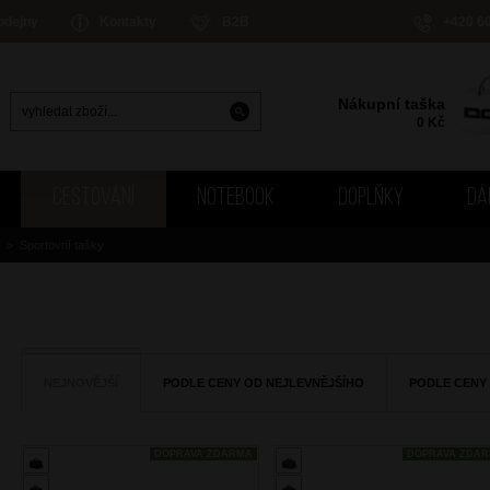
odejny
Kontakty
B2B
+420 6
Nákupní taška
0
Kč
CESTOVÁNÍ
NOTEBOOK
DOPLŇKY
DÁ
>
Sportovní tašky
NEJNOVĚJŠÍ
PODLE CENY OD NEJLEVNĚJŠÍHO
PODLE CENY
DOPRAVA ZDARMA
DOPRAVA ZDA