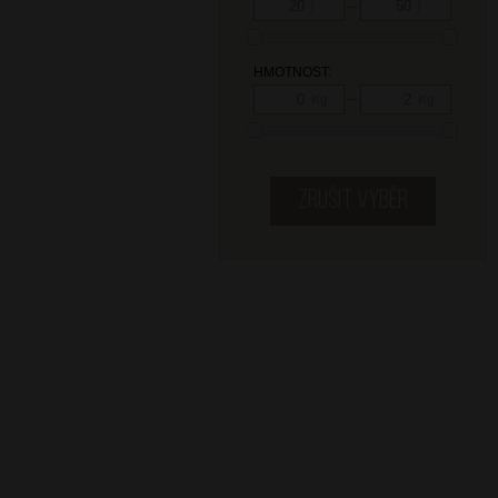
—
l
l
HMOTNOST:
—
Kg
Kg