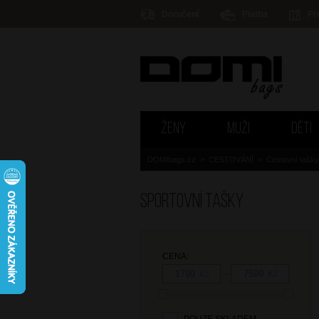
Doručení
Platba
Pr
ŽENY
MUŽI
DĚTI
DOMIbags.cz
>
CESTOVÁNÍ
>
Cestovní tašky
Sportovní tašky
CENA:
—
Kč
Kč