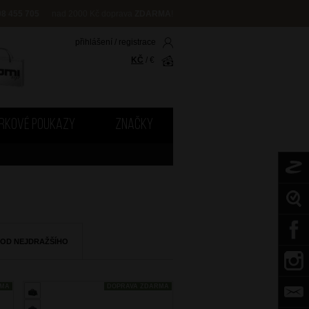
08 455 705
nad 2000 Kč doprava
ZDARMA
!
přihlášení
/
registrace
KČ
/
€
RKOVÉ POUKAZY
ZNAČKY
 OD NEJDRAŽŠÍHO
RMA
DOPRAVA ZDARMA