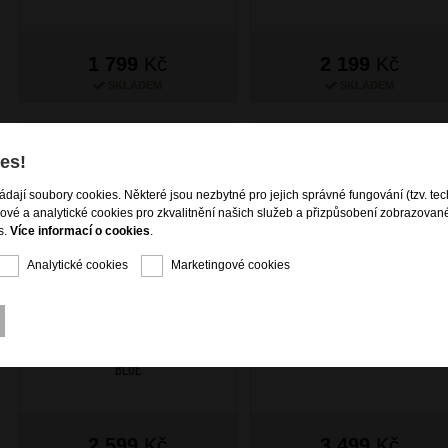
1 799
Kč
2 199
Kč
SKLADEM
SKLADEM
DOPRAVA ZDARMA
DOPRAVA ZDA
es!
ládají soubory cookies. Některé jsou nezbytné pro jejich správné fungování (tzv. tec
gové a analytické cookies pro zkvalitnění našich služeb a přizpůsobení zobrazovan
s.
Více informací o cookies
.
Analytické cookies
Marketingové cookies
SAMSONITE Příruční taška
SAMSONITE Cestovní taška
Respark 48/24 Midnight
55/28 Armox Rust
Blue
2 599
Kč
3 499
Kč