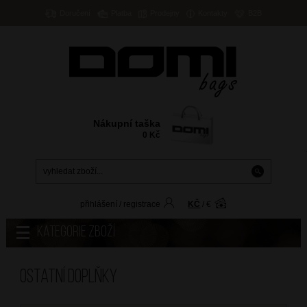
Doručení
Platba
Prodejny
Kontakty
B2B
Nákupní taška
0
Kč
přihlášení
/
registrace
KČ
/
€
Kategorie zboží
Ostatní doplňky