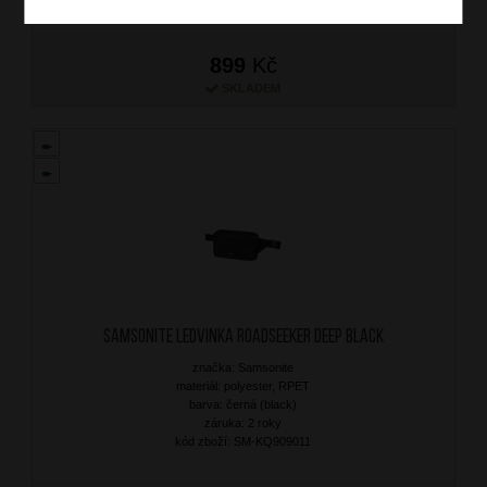
899
Kč
SKLADEM
SAMSONITE Ledvinka Roadseeker Deep Black
značka: Samsonite
materiál: polyester, RPET
barva: černá (black)
záruka: 2 roky
kód zboží: SM-KQ909011