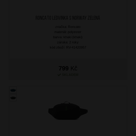
RONCATO Ledvinka S Norway Zelená
značka: Roncato
materiál: polyester
barva: khaki (khaki)
záruka: 2 roky
kód zboží: RV-41420957
799
Kč
SKLADEM