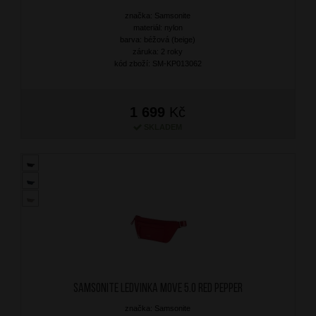
značka: Samsonite
materiál: nylon
barva: béžová (beige)
záruka: 2 roky
kód zboží: SM-KP013062
1 699
Kč
SKLADEM
SAMSONITE Ledvinka Move 5.0 Red Pepper
značka: Samsonite