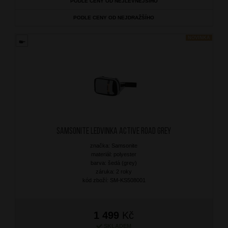
PODLE CENY OD NEJLEVNĚJŠÍHO
PODLE CENY OD NEJDRAŽŠÍHO
NOVINKA
SAMSONITE Ledvinka Active Road Grey
značka: Samsonite
materiál: polyester
barva: šedá (grey)
záruka: 2 roky
kód zboží: SM-KS508001
1 499
Kč
SKLADEM