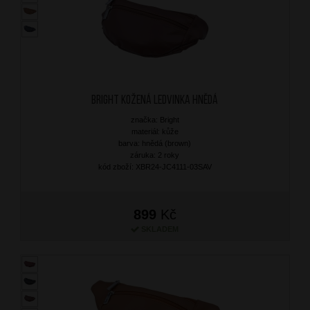
BRIGHT Kožená ledvinka Hnědá
značka: Bright
materiál: kůže
barva: hnědá (brown)
záruka: 2 roky
kód zboží: XBR24-JC4111-03SAV
899
Kč
SKLADEM