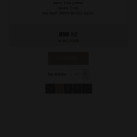
barva: žlutá (yellow)
záruka: 2 roky
kód zboží: XBR24-ML4112-16DOL
899
Kč
SKLADEM
24 dalších ...
Na stránku:
<<
1
2
3
>>