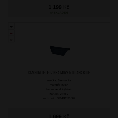
1 199
Kč
SKLADEM
SAMSONITE Ledvinka Move 5.0 Dark Blue
značka: Samsonite
materiál: nylon
barva: modrá (blue)
záruka: 2 roky
kód zboží: SM-KP031062
1 699
Kč