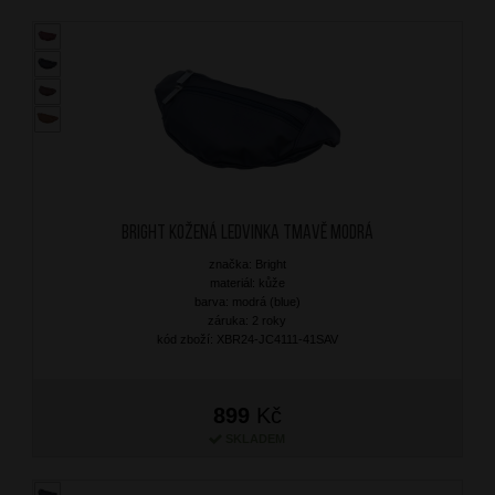
BRIGHT Kožená ledvinka Tmavě Modrá
značka: Bright
materiál: kůže
barva: modrá (blue)
záruka: 2 roky
kód zboží: XBR24-JC4111-41SAV
899
Kč
SKLADEM