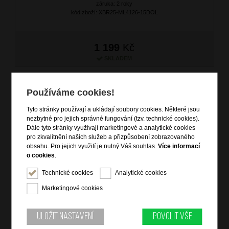
záruka: 2 roky
kód zboží: XBR25-ML4126-15DOL
1 199
Kč
SKLADEM
Používáme cookies!
Tyto stránky používají a ukládají soubory cookies. Některé jsou
nezbytné pro jejich správné fungování (tzv. technické cookies).
Dále tyto stránky využívají marketingové a analytické cookies
pro zkvalitnění našich služeb a přizpůsobení zobrazovaného
obsahu. Pro jejich využití je nutný Váš souhlas.
Více informací
o cookies
.
Technické cookies
Analytické cookies
BRIGHT Dámská ledvina Lila
Marketingové cookies
značka: Bright
materiál: kůže
barva: fialová (violet)
Uložit nastavení
Povolit vše
záruka: 2 roky
kód zboží: XBR23-ML4112-91DOL