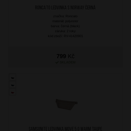
RONCATO Ledvinka S Norway Černá
značka: Roncato
materiál: polyester
barva: černá (black)
záruka: 2 roky
kód zboží: RV-41420901
799
Kč
SKLADEM
SAMSONITE Ledvinka Move 5.0 Warm Taupe