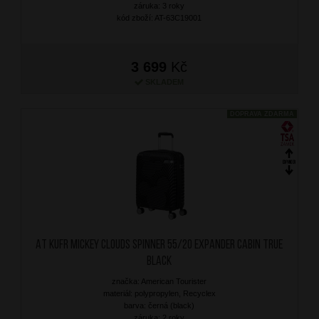
záruka: 3 roky
kód zboží: AT-63C19001
3 699
Kč
SKLADEM
DOPRAVA ZDARMA
AT Kufr Mickey Clouds Spinner 55/20 Expander Cabin True
Black
značka: American Tourister
materiál: polypropylen, Recyclex
barva: černá (black)
záruka: 2 roky