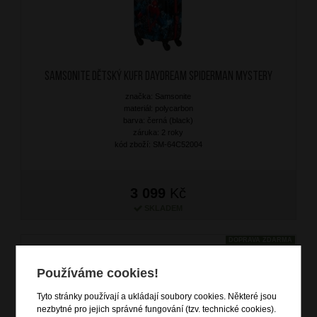
SAMSONITE Dětský kufr Daydream Spiderman Mystery
značka: Samsonite
materiál: polycarbon
barva: černá (black)
záruka: 2 roky
kód zboží: SM-64C52004
3 099
Kč
SKLADEM
DOPRAVA ZDARMA
Používáme cookies!
Tyto stránky používají a ukládají soubory cookies. Některé jsou
nezbytné pro jejich správné fungování (tzv. technické cookies).