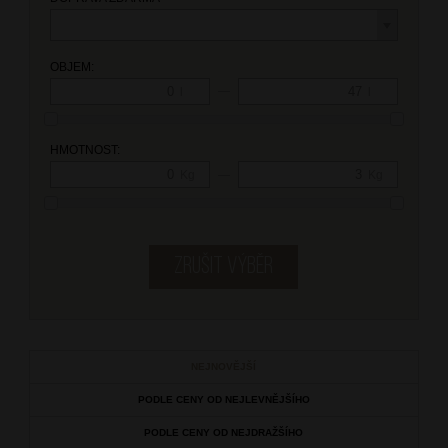
OBJEM:
—
l
l
HMOTNOST:
—
Kg
Kg
NEJNOVĚJŠÍ
PODLE CENY OD NEJLEVNĚJŠÍHO
PODLE CENY OD NEJDRAŽŠÍHO