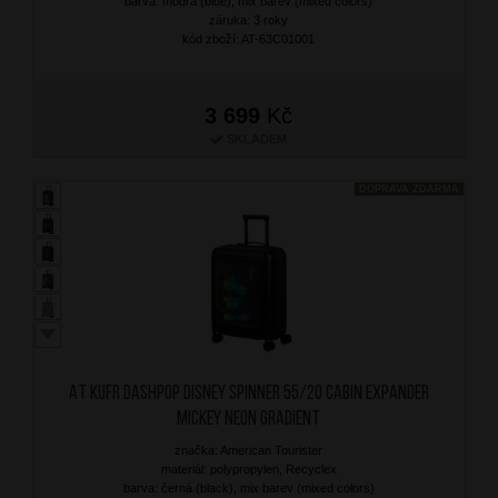
barva: modrá (blue), mix barev (mixed colors)
záruka: 3 roky
kód zboží: AT-63C01001
3 699
Kč
SKLADEM
DOPRAVA ZDARMA
AT Kufr Dashpop Disney Spinner 55/20 Cabin Expander
Mickey Neon Gradient
značka: American Tourister
materiál: polypropylen, Recyclex
barva: černá (black), mix barev (mixed colors)