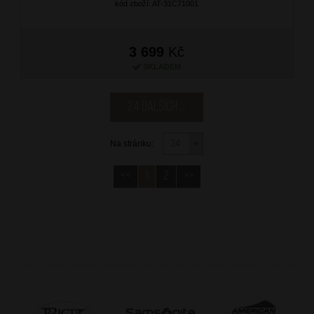
kód zboží: AT-31C71001
3 699
Kč
SKLADEM
24 dalších ...
Na stránku:
<<
1
2
>>