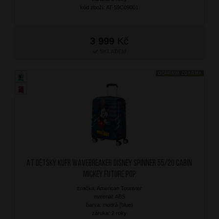
kód zboží: AT-59C09001
3 999
Kč
SKLADEM
DOPRAVA ZDARMA
AT Dětský kufr Wavebreaker Disney Spinner 55/20 Cabin
Mickey Future Pop
značka: American Tourister
materiál: ABS
barva: modrá (blue)
záruka: 2 roky