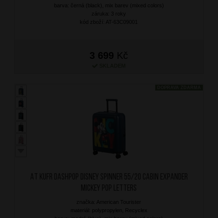
barva: černá (black), mix barev (mixed colors)
záruka: 3 roky
kód zboží: AT-63C09001
3 699
Kč
SKLADEM
DOPRAVA ZDARMA
AT Kufr Dashpop Disney Spinner 55/20 Cabin Expander
Mickey Pop Letters
značka: American Tourister
materiál: polypropylen, Recyclex