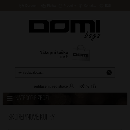
Doručení
Platba
Prodejny
Kontakty
B2B
Nákupní taška
0
Kč
přihlášení
/
registrace
KČ
/
€
Kategorie zboží
Skořepinové kufry