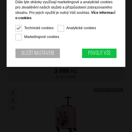
Dále tyto stránky využívají marketingové a analytické cookies
pro zkvalitnění našich služeb a přizpůsobení zobrazovaného
obsahu. Pro jejich využití je nutný Váš souhlas.
Více informací
o cookies
.
SAMSONITE Dětský kufr Daydream Frozen Magic
Technické cookies
Analytické cookies
značka: Samsonite
materiál: polycarbon
Marketingové cookies
barva: modrá (blue)
záruka: 2 roky
kód zboží: SM-64C42002
Uložit nastavení
Povolit vše
3 099
Kč
SKLADEM
DOPRAVA ZDARMA