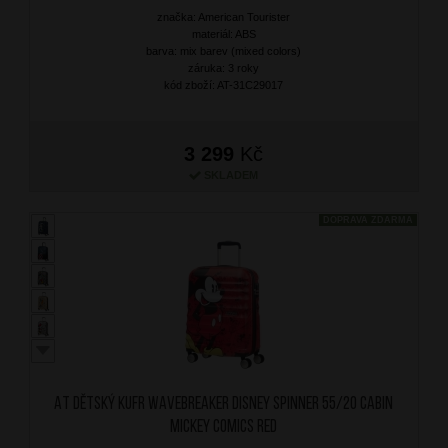
značka: American Tourister
materiál: ABS
barva: mix barev (mixed colors)
záruka: 3 roky
kód zboží: AT-31C29017
3 299
Kč
SKLADEM
DOPRAVA ZDARMA
AT Dětský kufr Wavebreaker Disney Spinner 55/20 Cabin
Mickey Comics Red