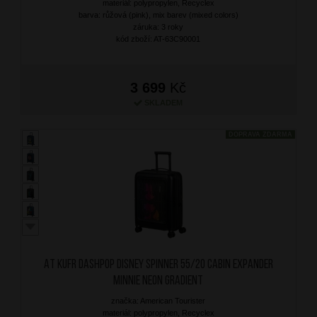
materiál: polypropylen, Recyclex
barva: růžová (pink), mix barev (mixed colors)
záruka: 3 roky
kód zboží: AT-63C90001
3 699
Kč
SKLADEM
DOPRAVA ZDARMA
AT Kufr Dashpop Disney Spinner 55/20 Cabin Expander
Minnie Neon Gradient
značka: American Tourister
materiál: polypropylen, Recyclex