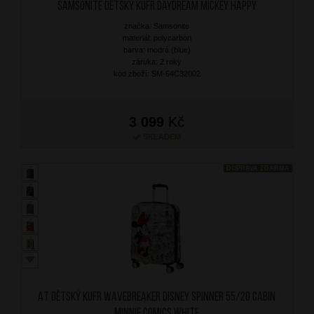
SAMSONITE Dětský kufr Daydream Mickey Happy
značka: Samsonite
materiál: polycarbon
barva: modrá (blue)
záruka: 2 roky
kód zboží: SM-64C32002
3 099
Kč
SKLADEM
DOPRAVA ZDARMA
AT Dětský kufr Wavebreaker Disney Spinner 55/20 Cabin
Minnie Comics White