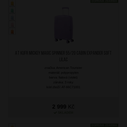
DOPRAVA ZDARMA
AT Kufr Mickey Magic Spinner 55/20 Cabin Expander Soft
Lilac
značka: American Tourister
materiál: polypropylen
barva: fialová (violet)
záruka: 3 roky
kód zboží: AT-66C71001
2 999
Kč
SKLADEM
DOPRAVA ZDARMA