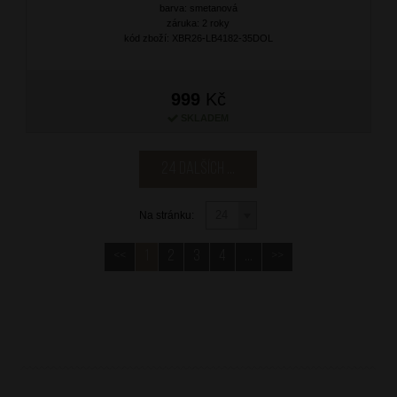
barva: smetanová
záruka: 2 roky
kód zboží: XBR26-LB4182-35DOL
999
Kč
SKLADEM
24 dalších ...
Na stránku:
<<
1
2
3
4
...
>>