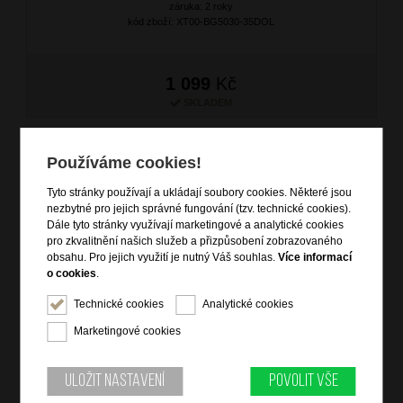
záruka: 2 roky
kód zboží: XT00-BG5030-35DOL
1 099
Kč
SKLADEM
Používáme cookies!
Tyto stránky používají a ukládají soubory cookies. Některé jsou
nezbytné pro jejich správné fungování (tzv. technické cookies).
Dále tyto stránky využívají marketingové a analytické cookies
pro zkvalitnění našich služeb a přizpůsobení zobrazovaného
obsahu. Pro jejich využití je nutný Váš souhlas.
Více informací
o cookies
.
Technické cookies
Analytické cookies
Kožená kapsa přes rameno Bílá
Marketingové cookies
značka: Ostatní
materiál: kůže
barva: bílá (white)
Uložit nastavení
Povolit vše
záruka: 2 roky
kód zboží: XT00-BG5030-15DOL