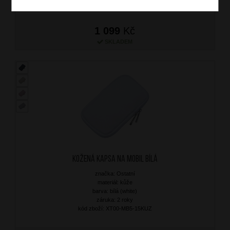
1 099
Kč
SKLADEM
Kožená kapsa na mobil Bílá
značka: Ostatní
materiál: kůže
barva: bílá (white)
záruka: 2 roky
kód zboží: XT00-MB5-15KUZ