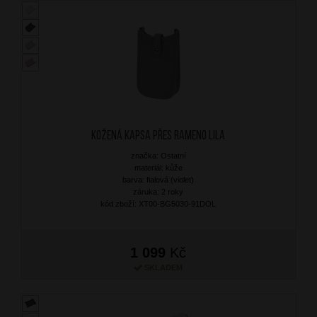
Kožená kapsa přes rameno Lila
značka: Ostatní
materiál: kůže
barva: fialová (violet)
záruka: 2 roky
kód zboží: XT00-BG5030-91DOL
1 099
Kč
SKLADEM