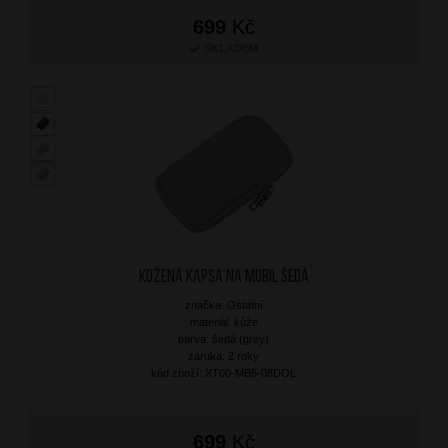
699
Kč
SKLADEM
Kožená kapsa na mobil Šedá
značka: Ostatní
materiál: kůže
barva: šedá (grey)
záruka: 2 roky
kód zboží: XT00-MB5-08DOL
699
Kč