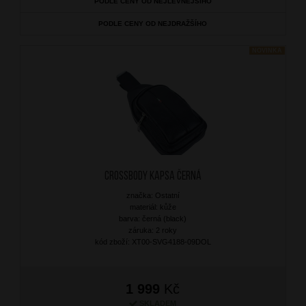
PODLE CENY OD NEJLEVNĚJŠÍHO
PODLE CENY OD NEJDRAŽŠÍHO
NOVINKA
Crossbody kapsa Černá
značka: Ostatní
materiál: kůže
barva: černá (black)
záruka: 2 roky
kód zboží: XT00-SVG4188-09DOL
1 999
Kč
SKLADEM