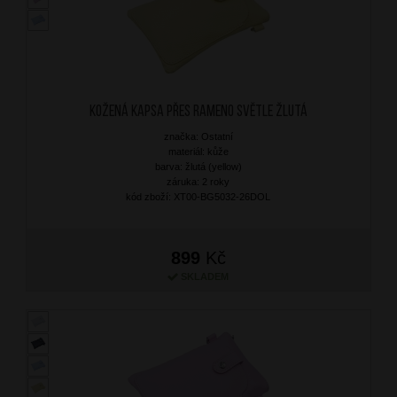
Kožená kapsa přes rameno Světle Žlutá
značka: Ostatní
materiál: kůže
barva: žlutá (yellow)
záruka: 2 roky
kód zboží: XT00-BG5032-26DOL
899
Kč
SKLADEM