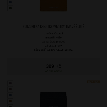
Pouzdro na kreditky/vizitky Tmavě Žluté
značka: Ostatní
materiál: kůže
barva: žlutá (yellow)
záruka: 2 roky
kód zboží: XSB00-KB105-16KUZ
399
Kč
SKLADEM
NOVINKA