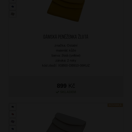
Dámská peněženka Žlutá
značka: Ostatní
materiál: kůže
barva: žlutá (yellow)
záruka: 2 roky
kód zboží: XSB00-DB910-06KUZ
899
Kč
SKLADEM
NOVINKA