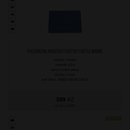
Pouzdro na kreditky/vizitky Světle Modré
značka: Ostatní
materiál: kůže
barva: modrá (blue)
záruka: 2 roky
kód zboží: XSB00-KB105-11KUZ
399
Kč
SKLADEM
NOVINKA