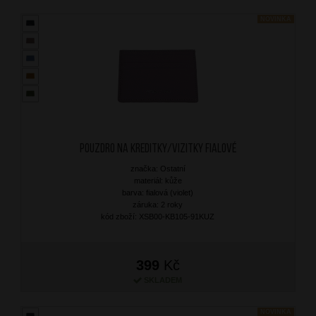
NOVINKA
Pouzdro na kreditky/vizitky Fialové
značka: Ostatní
materiál: kůže
barva: fialová (violet)
záruka: 2 roky
kód zboží: XSB00-KB105-91KUZ
399
Kč
SKLADEM
NOVINKA