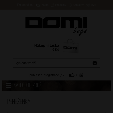
Doručení
Platba
Prodejny
Kontakty
B2B
Nákupní taška
0
Kč
přihlášení
/
registrace
KČ
/
€
Kategorie zboží
Peněženky