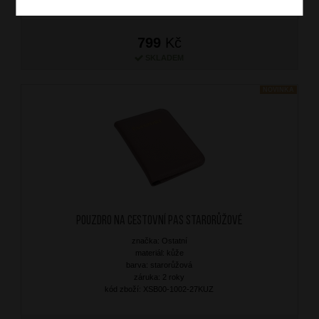
799
Kč
SKLADEM
NOVINKA
Pouzdro na cestovní pas Starorůžové
značka: Ostatní
materiál: kůže
barva: starorůžová
záruka: 2 roky
kód zboží: XSB00-1002-27KUZ