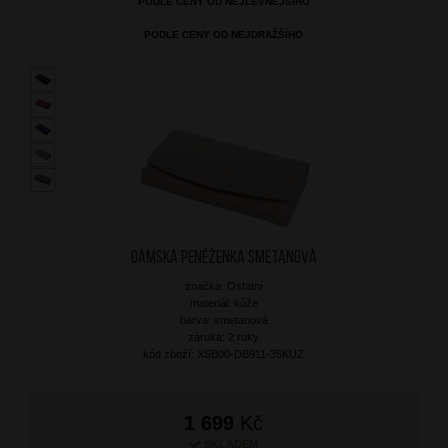
PODLE CENY OD NEJLEVNĚJŠÍHO
PODLE CENY OD NEJDRAŽŠÍHO
Dámská peněženka Smetanová
značka: Ostatní
materiál: kůže
barva: smetanová
záruka: 2 roky
kód zboží: XSB00-DB911-35KUZ
1 699
Kč
SKLADEM