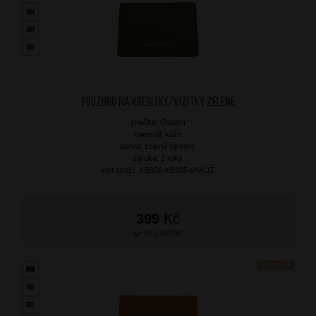
Pouzdro na kreditky/vizitky Zelené
značka: Ostatní
materiál: kůže
barva: zelená (green)
záruka: 2 roky
kód zboží: XSB00-KB105-04KUZ
399
Kč
SKLADEM
NOVINKA