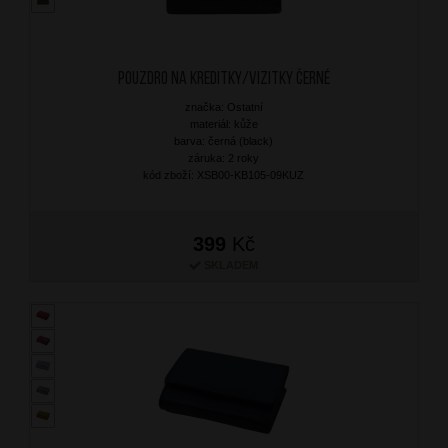
Pouzdro na kreditky/vizitky Černé
značka: Ostatní
materiál: kůže
barva: černá (black)
záruka: 2 roky
kód zboží: XSB00-KB105-09KUZ
399
Kč
SKLADEM