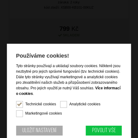
záruka: 2 roky
kód zboží: XSB00-KB101-00KUZ
799
Kč
SKLADEM
NOVINKA
Používáme cookies!
Tyto stránky používají a ukládají soubory cookies. Některé jsou
nezbytné pro jejich správné fungování (tzv. technické cookies).
Dále tyto stránky využívají marketingové a analytické cookies
pro zkvalitnění našich služeb a přizpůsobení zobrazovaného
obsahu. Pro jejich využití je nutný Váš souhlas.
Více informací
o cookies
.
Technické cookies
Analytické cookies
Dámská kožená peněženka Černá
Marketingové cookies
značka: Ostatní
materiál: kůže
barva: černá (black)
Uložit nastavení
Povolit vše
záruka: 2 roky
kód zboží: XSB00-KB101-09KUZ