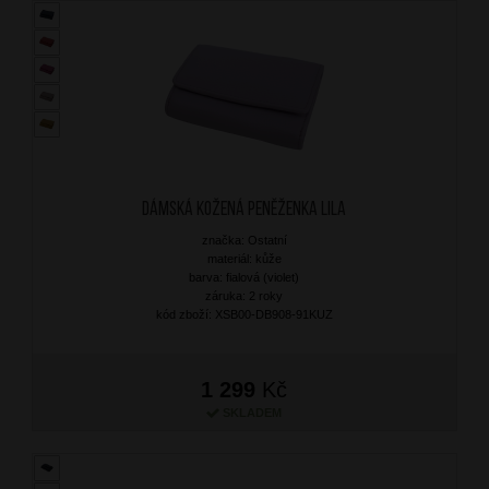
Dámská kožená peněženka Lila
značka: Ostatní
materiál: kůže
barva: fialová (violet)
záruka: 2 roky
kód zboží: XSB00-DB908-91KUZ
1 299
Kč
SKLADEM