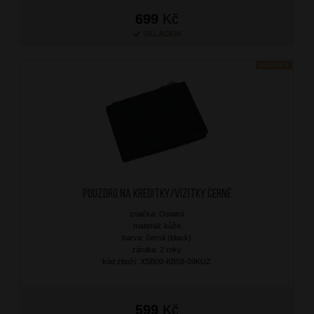
699
Kč
SKLADEM
NOVINKA
Pouzdro na kreditky/vizitky Černé
značka: Ostatní
materiál: kůže
barva: černá (black)
záruka: 2 roky
kód zboží: XSB00-KB58-09KUZ
599
Kč