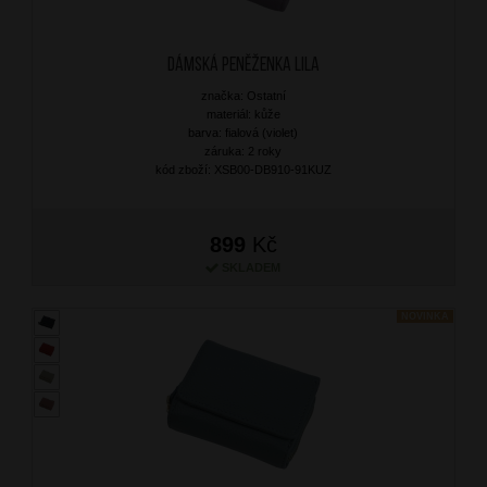
Dámská peněženka Lila
značka: Ostatní
materiál: kůže
barva: fialová (violet)
záruka: 2 roky
kód zboží: XSB00-DB910-91KUZ
899
Kč
SKLADEM
NOVINKA