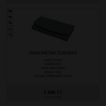
Dámská peněženka Zelená Menta
značka: Ostatní
materiál: kůže
barva: zelená menta
záruka: 2 roky
kód zboží: XSB00-DB911-64KUZ
1 699
Kč
SKLADEM