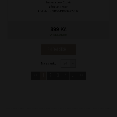
barva: starorůžová
záruka: 2 roky
kód zboží: SB00-DB986-27KUZ
899
Kč
SKLADEM
24 dalších ...
Na stránku:
<<
1
2
3
4
...
>>