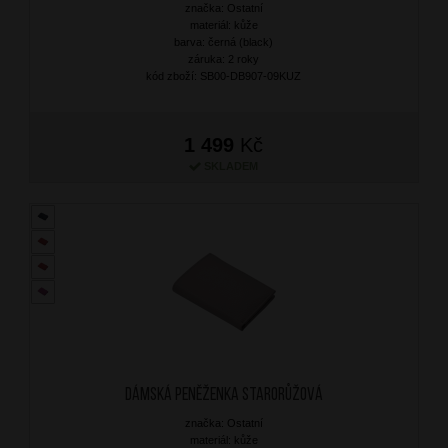
značka: Ostatní
materiál: kůže
barva: černá (black)
záruka: 2 roky
kód zboží: SB00-DB907-09KUZ
1 499
Kč
SKLADEM
Dámská peněženka Starorůžová
značka: Ostatní
materiál: kůže