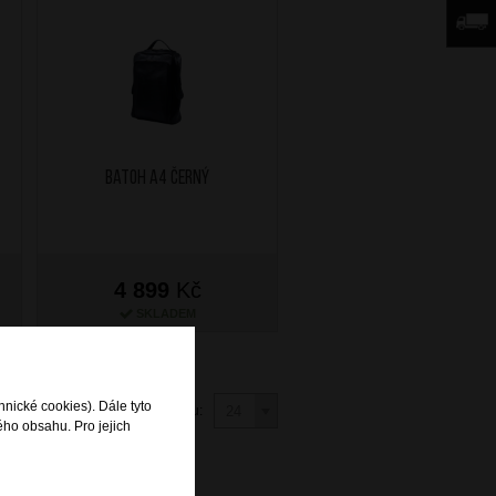
Batoh A4 Černý
4 899
Kč
SKLADEM
hnické cookies). Dále tyto
Na stránku:
ého obsahu. Pro jejich