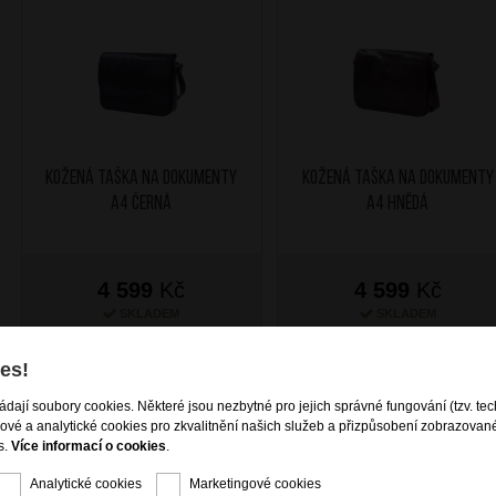
Kožená taška na dokumenty
Kožená taška na dokumenty
A4 Černá
A4 Hnědá
4 599
Kč
4 599
Kč
SKLADEM
SKLADEM
es!
ládají soubory cookies. Některé jsou nezbytné pro jejich správné fungování (tzv. tec
gové a analytické cookies pro zkvalitnění našich služeb a přizpůsobení zobrazovan
s.
Více informací o cookies
.
Analytické cookies
Marketingové cookies