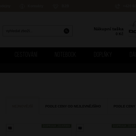
odejny
Kontakty
B2B
+420 6
Nákupní taška
0
Kč
CESTOVÁNÍ
NOTEBOOK
DOPLŇKY
DÁ
NEJNOVĚJŠÍ
PODLE CENY OD NEJLEVNĚJŠÍHO
PODLE CENY
DOPRAVA ZDARMA
DOPRAVA ZDA