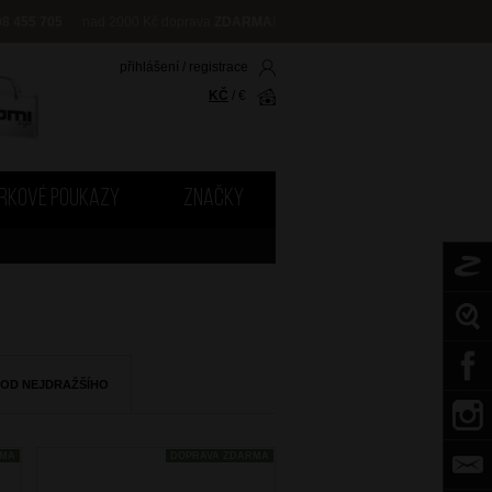
08 455 705
nad 2000 Kč doprava
ZDARMA
!
přihlášení
/
registrace
KČ
/
€
RKOVÉ POUKAZY
ZNAČKY
 OD NEJDRAŽŠÍHO
RMA
DOPRAVA ZDARMA