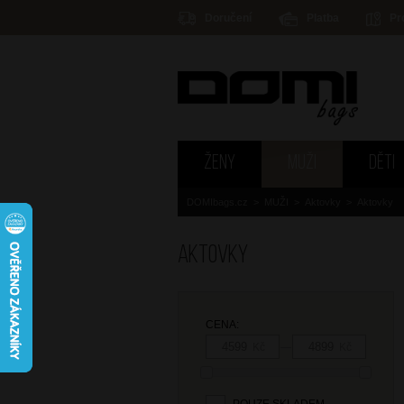
Doručení
Platba
Pr
ŽENY
MUŽI
DĚTI
DOMIbags.cz
>
MUŽI
>
Aktovky
>
Aktovky
Aktovky
CENA:
—
Kč
Kč