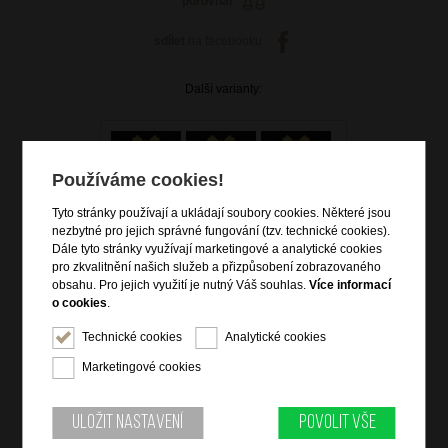
porovnat
sdílet
na facebooku
Další varianty:
Používáme cookies!
Tyto stránky používají a ukládají soubory cookies. Některé jsou
nezbytné pro jejich správné fungování (tzv. technické cookies).
Dále tyto stránky využívají marketingové a analytické cookies
pro zkvalitnění našich služeb a přizpůsobení zobrazovaného
5 000 Kč
obsahu. Pro jejich využití je nutný Váš souhlas.
Více informací
o cookies
.
skladem
Technické cookies
Analytické cookies
doprava
zdarma
Marketingové cookies
Hlídací pes
Uložit nastavení
Povolit vše