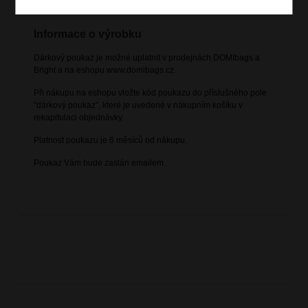
Informace o výrobku
Dárkový poukaz je možné uplatnit v prodejnách DOMIbags a
Bright a na eshopu www.domibags.cz.
Při nákupu na eshopu vložte kód poukazu do příslušného pole
"dárkový poukaz", které je uvedené v nákupním košíku v
rekapitulaci objednávky.
Platnost poukazu je 6 měsíců od nákupu.
Poukaz Vám bude zaslán emailem.