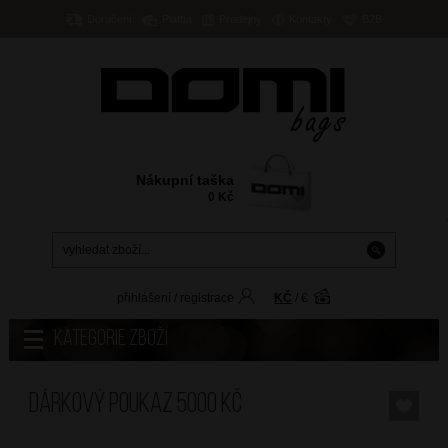
Doručení
Platba
Prodejny
Kontakty
B2B
Nákupní taška
0
Kč
přihlášení
/
registrace
KČ
/
€
Kategorie zboží
Dárkový poukaz 5000 Kč