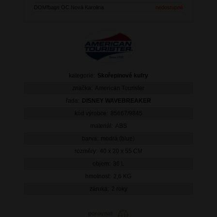
DOMIbags OC Nová Karolina
nedostupné
kategorie:
Skořepinové kufry
značka:
American Tourister
řada:
DISNEY WAVEBREAKER
kód výrobce:
85667/9845
materiál:
ABS
barva:
modrá (blue)
rozměry:
40 x 20 x 55 CM
objem:
36 L
hmotnost:
2,6 KG
záruka:
2 roky
porovnat