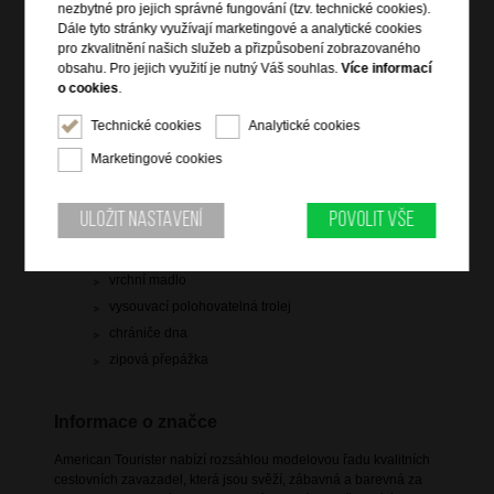
nezbytné pro jejich správné fungování (tzv. technické cookies).
Dále tyto stránky využívají marketingové a analytické cookies
pro zkvalitnění našich služeb a přizpůsobení zobrazovaného
obsahu. Pro jejich využití je nutný Váš souhlas.
Více informací
o cookies
.
Informace o výrobku
Technické cookies
Analytické cookies
kabinové zavazadlo vhodné na palubu letadla
Marketingové cookies
4 rotační kolečka
vstup na zip
Uložit nastavení
Povolit vše
uzamykatelný na 3 číselný kódový zámek
elastické pásy na upevnění oblečení
vrchní madlo
vysouvací polohovatelná trolej
chrániče dna
zipová přepážka
Informace o značce
American Tourister nabízí rozsáhlou modelovou řadu kvalitních
cestovních zavazadel, která jsou svěží, zábavná a barevná za