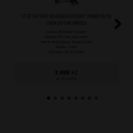
AT Dětský kufr Wavebreaker Disney Spinner 55/20
Cabin Captain America
značka: American Tourister
Next
materiál: PVC free, polycarbon
barva: modrá (blue), červená (red)
záruka: 3 roky
kód zboží: AT-31C22002
3 699
Kč
SKLADEM