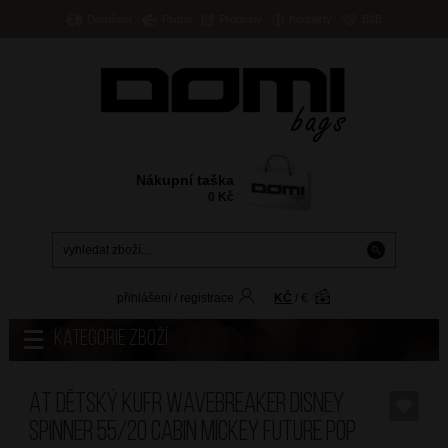
Doručení
Platba
Prodejny
Kontakty
B2B
Nákupní taška
0
Kč
přihlášení
/
registrace
KČ
/
€
Kategorie zboží
AT Dětský kufr Wavebreaker Disney
Spinner 55/20 Cabin Mickey Future Pop