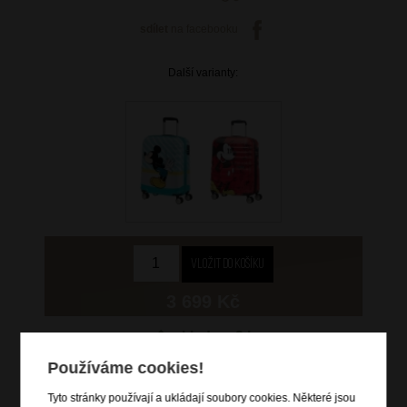
sdílet
na facebooku
Další varianty:
3 699 Kč
skladem 2 ks
Používáme cookies!
doprava
zdarma
Hlídací pes
Tyto stránky používají a ukládají soubory cookies. Některé jsou