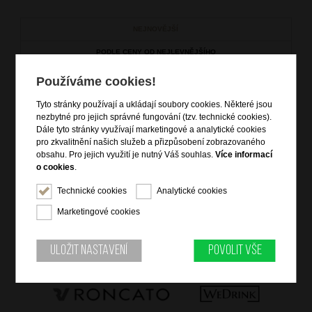
NEJNOVĚJŠÍ
PODLE CENY OD NEJLEVNĚJŠÍHO
PODLE CENY OD NEJDRAŽŠÍHO
Používáme cookies!
Tyto stránky používají a ukládají soubory cookies. Některé jsou
V této kateogrii není žádné zboží.
nezbytné pro jejich správné fungování (tzv. technické cookies).
Dále tyto stránky využívají marketingové a analytické cookies
pro zkvalitnění našich služeb a přizpůsobení zobrazovaného
obsahu. Pro jejich využití je nutný Váš souhlas.
Více informací
o cookies
.
Technické cookies
Analytické cookies
Marketingové cookies
Uložit nastavení
Povolit vše