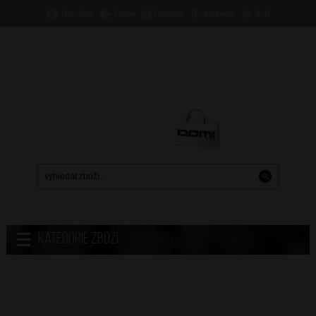
Doručení
Platba
Prodejny
Kontakty
B2B
Nákupní taška
0
Kč
přihlášení
/
registrace
KČ
/
€
Kategorie zboží