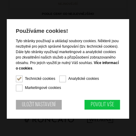
NEJNOVĚJŠÍ
PODLE CENY OD NEJLEVNĚJŠÍHO
PODLE CENY OD NEJDRAŽŠÍHO
Používáme cookies!
V této kateogrii není žádné zboží.
Tyto stránky používají a ukládají soubory cookies. Některé jsou
nezbytné pro jejich správné fungování (tzv. technické cookies).
Dále tyto stránky využívají marketingové a analytické cookies
pro zkvalitnění našich služeb a přizpůsobení zobrazovaného
obsahu. Pro jejich využití je nutný Váš souhlas.
Více informací
o cookies
.
Technické cookies
Analytické cookies
Marketingové cookies
Uložit nastavení
Povolit vše