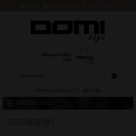
Doručení
Platba
Prodejny
Kontakty
B2B
Nákupní taška
0
Kč
přihlášení
/
registrace
KČ
/
€
Kategorie zboží
Cestovní doplňky