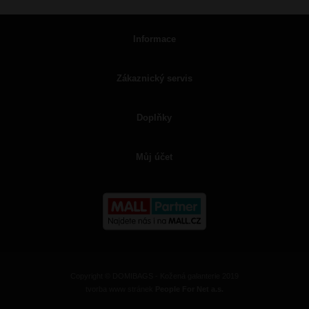
Informace
Zákaznický servis
Doplňky
Můj účet
Copyright © DOMIBAGS - Kožená galanterie 2019
tvorba www stránek
People For Net a.s.