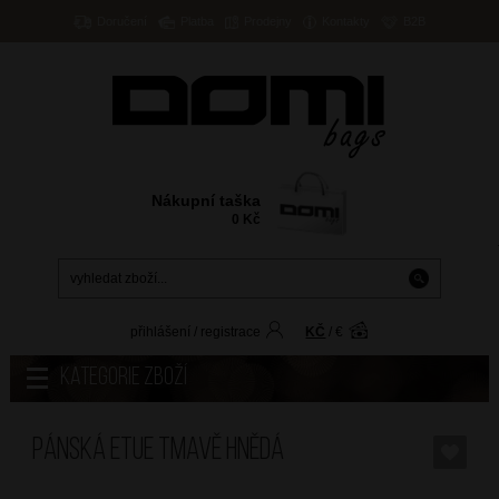
Doručení
Platba
Prodejny
Kontakty
B2B
Nákupní taška
0
Kč
přihlášení
/
registrace
KČ
/
€
Kategorie zboží
Pánská etue Tmavě Hnědá