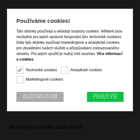
Používáme cookies!
Informace o výrobku
Tyto stránky používají a ukládají soubory cookies. Některé jsou
vstup na klopnu se zámkem
nezbytné pro jejich správné fungování (tzv. technické cookies).
dvě hlavní kapsy
Dále tyto stránky využívají marketingové a analytické cookies
vnější zadní zipová kapsa
pro zkvalitnění našich služeb a přizpůsobení zobrazovaného
obsahu. Pro jejich využití je nutný Váš souhlas.
Více informací
2x vnitřní zipová kapsa na drobnosti
o cookies
.
1x čelní otevřená kapsa pod klopnou
Technické cookies
Analytické cookies
vrchní držadlo do ruky
přídavný nastavitelný trak přes rameno
Marketingové cookies
kvalitní italská kůže tamponato
Uložit nastavení
Povolit vše
Mohlo by se vám také hodit