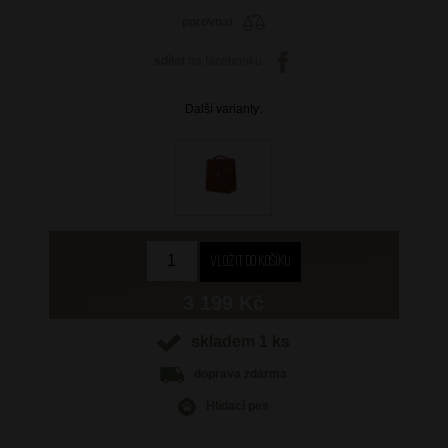
porovnat
sdílet
na facebooku
Další varianty:
3 199 Kč
skladem 1 ks
doprava
zdarma
Hlídací pes