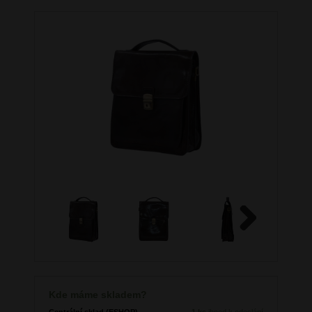
Next
Kde máme skladem?
Centrální sklad (ESHOP)
1 ks
ihned k odeslání