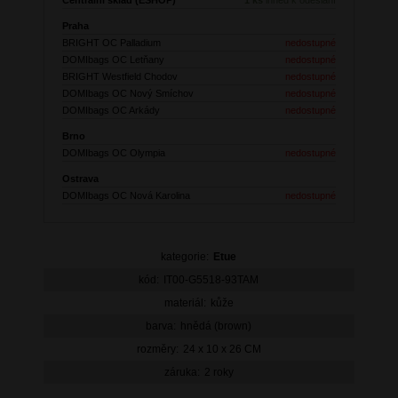
Praha
BRIGHT OC Palladium
nedostupné
DOMIbags OC Letňany
nedostupné
BRIGHT Westfield Chodov
nedostupné
DOMIbags OC Nový Smíchov
nedostupné
DOMIbags OC Arkády
nedostupné
Brno
DOMIbags OC Olympia
nedostupné
Ostrava
DOMIbags OC Nová Karolina
nedostupné
kategorie:
Etue
kód:
IT00-G5518-93TAM
materiál:
kůže
barva:
hnědá (brown)
rozměry:
24 x 10 x 26 CM
záruka:
2 roky