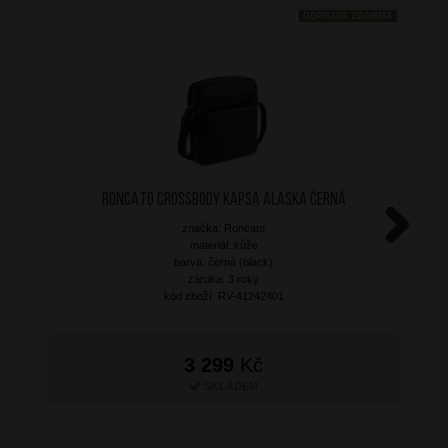
DOPRAVA ZDARMA
RONCATO Crossbody kapsa Alaska Černá
značka: Roncato
materiál: kůže
Next
barva: černá (black)
záruka: 3 roky
kód zboží: RV-41242401
3 299
Kč
SKLADEM