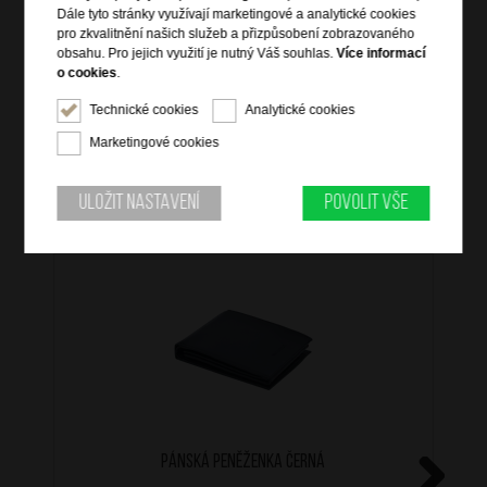
zadní zipová kapsa
Dále tyto stránky využívají marketingové a analytické cookies
vnitřní zipová kapsa
pro zkvalitnění našich služeb a přizpůsobení zobrazovaného
obsahu. Pro jejich využití je nutný Váš souhlas.
Více informací
nastavitelný crossbody popruh přes rameno
o cookies
.
Technické cookies
Analytické cookies
Marketingové cookies
Mohlo by se vám také hodit
Uložit nastavení
Povolit vše
Pánská peněženka Černá