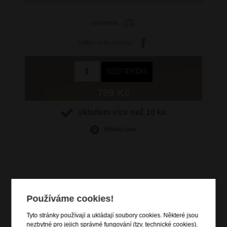
porovnat
sdílet
na facebooku
799 Kč
skladem více než 10 ks
Hlídací pes
Informace o výrobku
Používáme cookies!
vstup na zip
Tyto stránky používají a ukládají soubory cookies. Některé jsou
dvě čelní zipové kapsy
nezbytné pro jejich správné fungování (tzv. technické cookies).