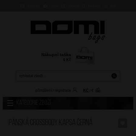
Doručení
Platba
Prodejny
Kontakty
B2B
Nákupní taška
0
Kč
přihlášení
/
registrace
KČ
/
€
Kategorie zboží
Pánská crossbody kapsa Černá