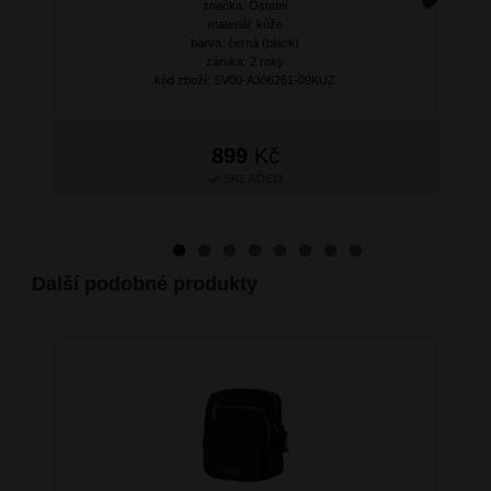
značka: Ostatní
Next
materiál: kůže
barva: černá (black)
záruka: 2 roky
kód zboží: SV00-A306261-09KUZ
899
Kč
SKLADEM
Další podobné produkty