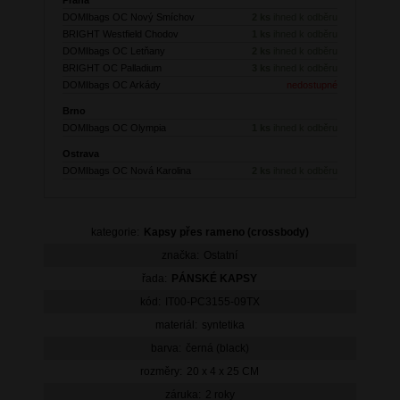
DOMIbags OC Nový Smíchov
2 ks
ihned k odběru
BRIGHT Westfield Chodov
1 ks
ihned k odběru
DOMIbags OC Letňany
2 ks
ihned k odběru
BRIGHT OC Palladium
3 ks
ihned k odběru
DOMIbags OC Arkády
nedostupné
Brno
DOMIbags OC Olympia
1 ks
ihned k odběru
Ostrava
DOMIbags OC Nová Karolina
2 ks
ihned k odběru
kategorie:
Kapsy přes rameno (crossbody)
značka:
Ostatní
řada:
PÁNSKÉ KAPSY
kód:
IT00-PC3155-09TX
materiál:
syntetika
barva:
černá (black)
rozměry:
20 x 4 x 25 CM
záruka:
2 roky