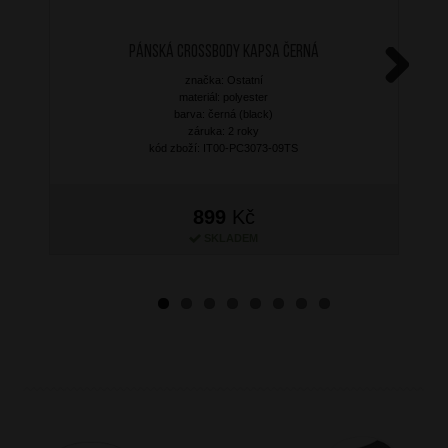
Pánská crossbody kapsa Černá
značka: Ostatní
Next
materiál: polyester
barva: černá (black)
záruka: 2 roky
kód zboží: IT00-PC3073-09TS
899
Kč
SKLADEM