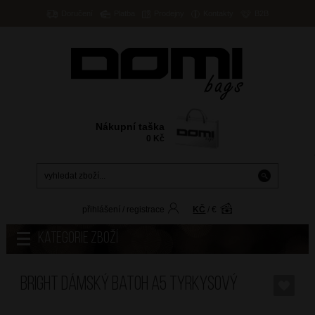
Doručení
Platba
Prodejny
Kontakty
B2B
Nákupní taška
0
Kč
přihlášení
/
registrace
KČ
/
€
Kategorie zboží
BRIGHT Dámský batoh A5 Tyrkysový