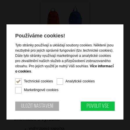
Používáme cookies!
Tyto stránky používají a ukládají soubory cookies. Některé jsou
nezbytné pro jejich správné fungování (tzv. technické cookies).
Dále tyto stránky využívají marketingové a analytické cookies
450 Kč
pro zkvalitnění našich služeb a přizpůsobení zobrazovaného
původní cena: 1 499 Kč
obsahu. Pro jejich využití je nutný Váš souhlas.
Více informací
o cookies
.
skladem 6 ks
Technické cookies
Analytické cookies
Hlídací pes
Marketingové cookies
Uložit nastavení
Povolit vše
Informace o výrobku
vnitřní zipová kapsička