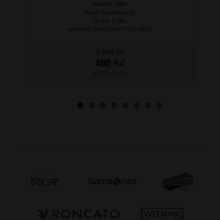
Next
materiál: nylon
barva: červená (red)
záruka: 2 roky
kód zboží: BR17-W117-1612-00TX
1 599
Kč
480
Kč
SKLADEM