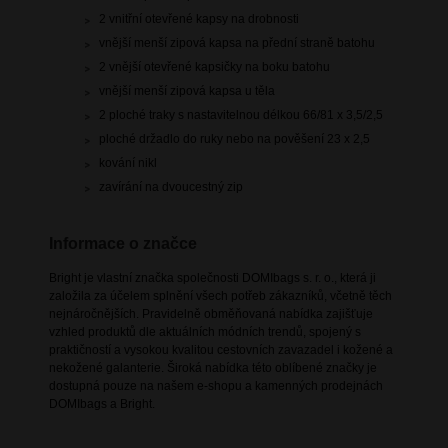
2 vnitřní otevřené kapsy na drobnosti
vnější menší zipová kapsa na přední straně batohu
2 vnější otevřené kapsičky na boku batohu
vnější menší zipová kapsa u těla
2 ploché traky s nastavitelnou délkou 66/81 x 3,5/2,5
ploché držadlo do ruky nebo na pověšení 23 x 2,5
kování nikl
zavírání na dvoucestný zip
Informace o značce
Bright je vlastní značka společnosti DOMIbags s. r. o., která ji
založila za účelem splnění všech potřeb zákazníků, včetně těch
nejnáročnějších. Pravidelně obměňovaná nabídka zajišťuje
vzhled produktů dle aktuálních módních trendů, spojený s
praktičností a vysokou kvalitou cestovních zavazadel i kožené a
nekožené galanterie. Široká nabídka této oblíbené značky je
dostupná pouze na našem e-shopu a kamenných prodejnách
DOMIbags a Bright.