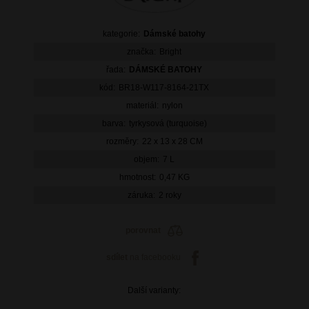
kategorie:
Dámské batohy
značka:
Bright
řada:
DÁMSKÉ BATOHY
kód:
BR18-W117-8164-21TX
materiál:
nylon
barva:
tyrkysová (turquoise)
rozměry:
22 x 13 x 28 CM
objem:
7 L
hmotnost:
0,47 KG
záruka:
2 roky
porovnat
sdílet
na facebooku
Další varianty: