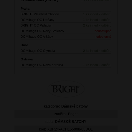
Praha
BRIGHT Westfield Chodov
1 ks
ihned k odběru
DOMIbags OC Letňany
1 ks
ihned k odběru
BRIGHT OC Palladium
2 ks
ihned k odběru
DOMIbags OC Nový Smíchov
nedostupné
DOMIbags OC Arkády
nedostupné
Brno
DOMIbags OC Olympia
2 ks
ihned k odběru
Ostrava
DOMIbags OC Nová Karolina
1 ks
ihned k odběru
kategorie:
Dámské batohy
značka:
Bright
řada:
DÁMSKÉ BATOHY
kód:
XBR24-ACH155008-05DOL