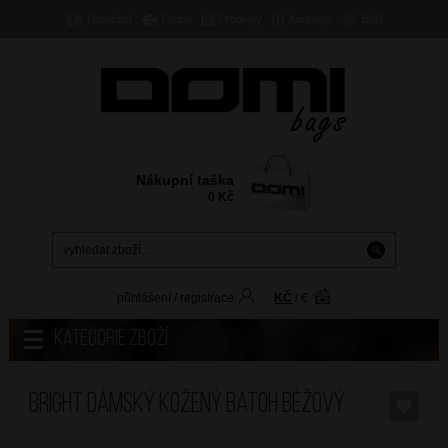
Doručení
Platba
Prodejny
Kontakty
B2B
Nákupní taška
0
Kč
přihlášení
/
registrace
KČ
/
€
Kategorie zboží
BRIGHT Dámský kožený batoh Béžový