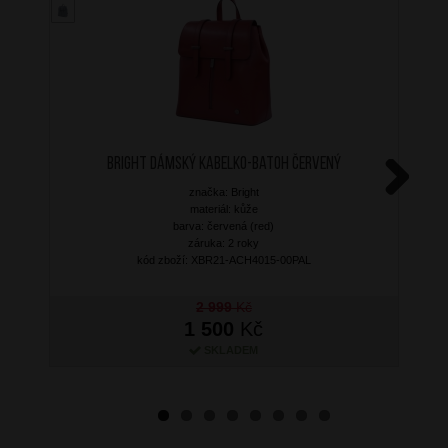
BRIGHT Dámský kabelko-batoh Červený
značka: Bright
Next
materiál: kůže
barva: červená (red)
záruka: 2 roky
kód zboží: XBR21-ACH4015-00PAL
2 999
Kč
1 500
Kč
SKLADEM