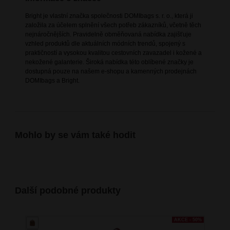
Bright je vlastní značka společnosti DOMIbags s. r. o., která ji
založila za účelem splnění všech potřeb zákazníků, včetně těch
nejnáročnějších. Pravidelně obměňovaná nabídka zajišťuje
vzhled produktů dle aktuálních módních trendů, spojený s
praktičností a vysokou kvalitou cestovních zavazadel i kožené a
nekožené galanterie. Široká nabídka této oblíbené značky je
dostupná pouze na našem e-shopu a kamenných prodejnách
DOMIbags a Bright.
Mohlo by se vám také hodit
Další podobné produkty
AKCE - 50%