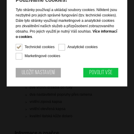
původní cena: 2 299 Kč
Tyto stránky používají a ukládají soubory cookies. Některé jsou
skladem 8 ks
nezbytné pro jejich správné fungování (tzv. technické cookies).
Dále tyto stránky využívají marketingové a analytické cookies
Hlídací pes
pro zkvalitnění našich služeb a přizpůsobení zobrazovaného
obsahu. Pro jejich využití je nutný Váš souhlas.
Více informací
o cookies
.
Technické cookies
Analytické cookies
Informace o výrobku
Marketingové cookies
vstup na zip
Uložit nastavení
Povolit vše
čelní zipová kapsa
zadní zipová kapsa
dvě vrchní držadla do ruky
dva nastavitelné popruhy přes ramena
vnitřní zipová kapsa
vnitřní otevřená kapsa
kvalitní italská kůže dolaro
Informace o značce