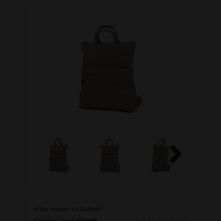
Next
Kde máme skladem?
Centrální sklad (ESHOP)
1 ks
ihned k odeslání