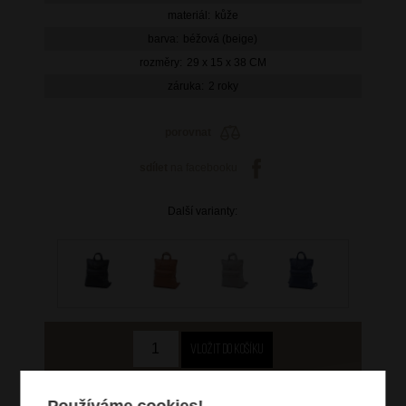
materiál:
kůže
barva:
béžová (beige)
rozměry:
29 x 15 x 38 CM
záruka:
2 roky
porovnat
sdílet
na facebooku
Další varianty:
1 609 Kč
Používáme cookies!