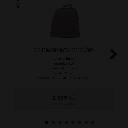
BRIGHT Dámský batoh Starorůžový
značka: Bright
Next
materiál: kůže
barva: starorůžová
záruka: 2 roky
kód zboží: XBR21-ACH155004-27DOL
2 599
Kč
SKLADEM