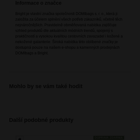
Informace o značce
Bright je vlastní značka společnosti DOMIbags s. r. o., která ji
založila za účelem splnění všech potřeb zákazníků, včetně těch
nejnáročnějších. Pravidelně obměňovaná nabídka zajišťuje
vzhled produktů dle aktuálních módních trendů, spojený s
praktičností a vysokou kvalitou cestovních zavazadel i kožené a
nekožené galanterie. Široká nabídka této oblíbené značky je
dostupná pouze na našem e-shopu a kamenných prodejnách
DOMIbags a Bright.
Mohlo by se vám také hodit
Další podobné produkty
DOPRAVA ZDARMA