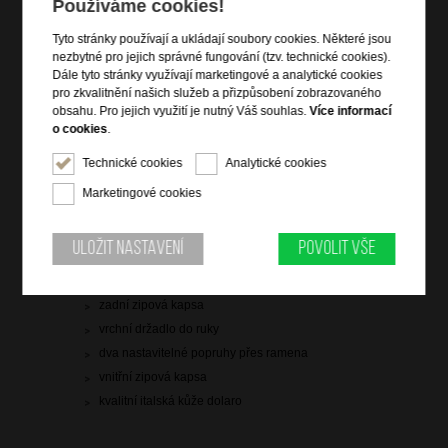
2 599 Kč
Používáme cookies!
Tyto stránky používají a ukládají soubory cookies. Některé jsou
skladem 7 ks
nezbytné pro jejich správné fungování (tzv. technické cookies).
Dále tyto stránky využívají marketingové a analytické cookies
doprava
zdarma
pro zkvalitnění našich služeb a přizpůsobení zobrazovaného
Hlídací pes
obsahu. Pro jejich využití je nutný Váš souhlas.
Více informací
o cookies
.
Technické cookies
Analytické cookies
Marketingové cookies
Informace o výrobku
Uložit nastavení
Povolit vše
vstup na zip
dvě hlavní zipové kapsy
zadní zipová kapsa
vrchní držadlo do ruky
dva nastavitelné popruhy přes ramena
vnitřní zipová kapsa
kvalitní italská kůže dolaro