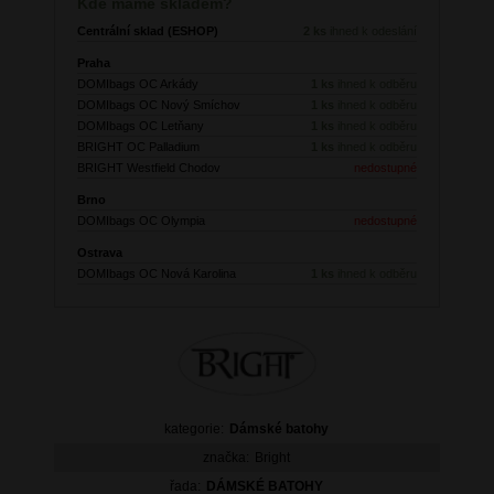
Kde máme skladem?
Centrální sklad (ESHOP)
2 ks
ihned k odeslání
Praha
DOMIbags OC Arkády
1 ks
ihned k odběru
DOMIbags OC Nový Smíchov
1 ks
ihned k odběru
DOMIbags OC Letňany
1 ks
ihned k odběru
BRIGHT OC Palladium
1 ks
ihned k odběru
BRIGHT Westfield Chodov
nedostupné
Brno
DOMIbags OC Olympia
nedostupné
Ostrava
DOMIbags OC Nová Karolina
1 ks
ihned k odběru
kategorie:
Dámské batohy
značka:
Bright
řada:
DÁMSKÉ BATOHY