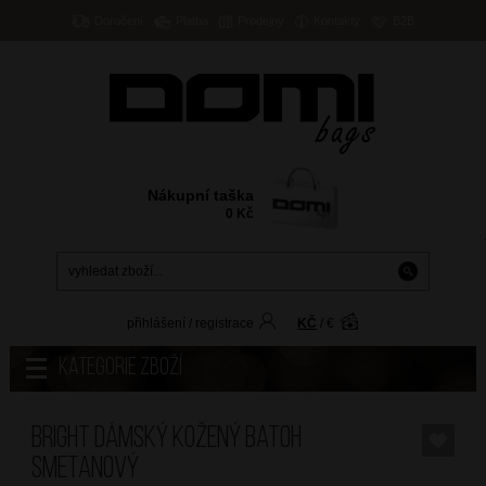
Doručení
Platba
Prodejny
Kontakty
B2B
Nákupní taška
0
Kč
přihlášení
/
registrace
KČ
/
€
Kategorie zboží
BRIGHT Dámský kožený batoh
Smetanový