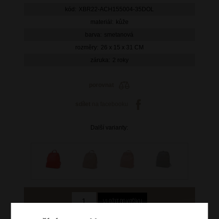
kód:
XBR22-ACH155004-35DOL
materiál:
kůže
barva:
smetanová
rozměry:
26 x 15 x 31 CM
záruka:
2 roky
porovnat
sdílet
na facebooku
Další varianty: