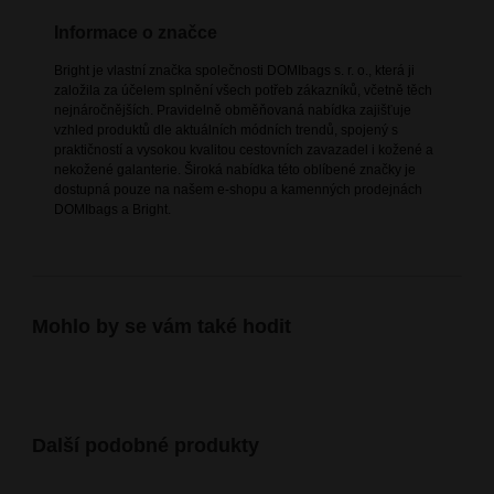
Informace o značce
Bright je vlastní značka společnosti DOMIbags s. r. o., která ji
založila za účelem splnění všech potřeb zákazníků, včetně těch
nejnáročnějších. Pravidelně obměňovaná nabídka zajišťuje
vzhled produktů dle aktuálních módních trendů, spojený s
praktičností a vysokou kvalitou cestovních zavazadel i kožené a
nekožené galanterie. Široká nabídka této oblíbené značky je
dostupná pouze na našem e-shopu a kamenných prodejnách
DOMIbags a Bright.
Mohlo by se vám také hodit
Další podobné produkty