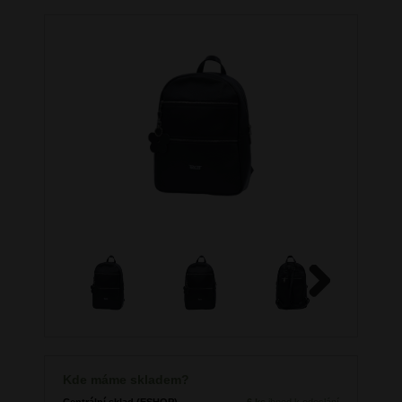
Next
Kde máme skladem?
Centrální sklad (ESHOP)
6 ks
ihned k odeslání