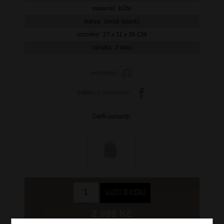
materiál:
kůže
barva:
černá (black)
rozměry:
27 x 11 x 36 CM
záruka:
2 roky
porovnat
sdílet
na facebooku
Další varianty:
2 999 Kč