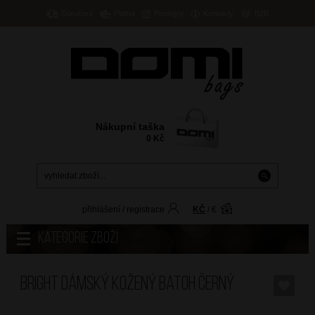
Doručení
Platba
Prodejny
Kontakty
B2B
Nákupní taška
0
Kč
přihlášení
/
registrace
KČ
/
€
Kategorie zboží
BRIGHT Dámský kožený batoh Černý