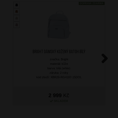
DOPRAVA ZDARMA
BRIGHT Dámský kožený batoh Bílý
značka: Bright
materiál: kůže
Next
barva: bílá (white)
záruka: 2 roky
kód zboží: XBR26-RG4187-15DOL
2 999
Kč
SKLADEM