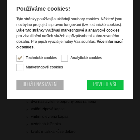
skladem více než 10 ks
Používáme cookies!
doprava
zdarma
Tyto stránky používají a ukládají soubory cookies. Některé jsou
nezbytné pro jejich správné fungování (tzv. technické cookies).
Hlídací pes
Dále tyto stránky využívají marketingové a analytické cookies
pro zkvalitnění našich služeb a přizpůsobení zobrazovaného
obsahu. Pro jejich využití je nutný Váš souhlas.
Více informací
o cookies
.
Technické cookies
Analytické cookies
Informace o výrobku
Marketingové cookies
vstup na zip
dvě čelní zipové kapsy
Uložit nastavení
Povolit vše
zadní zipová kapsa
vrchní držadlo do ruky
dva nastavitelné popruhy přes ramena
vnitřní zipová kapsa
vnitřní otevřená kapsa
ozdobná klíčenka
kvalitní italská kůže dolaro