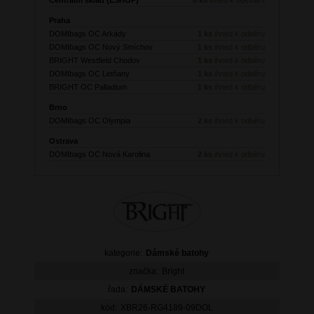
Praha
DOMIbags OC Arkády
1 ks
ihned k odběru
DOMIbags OC Nový Smíchov
1 ks
ihned k odběru
BRIGHT Westfield Chodov
1 ks
ihned k odběru
DOMIbags OC Letňany
1 ks
ihned k odběru
BRIGHT OC Palladium
1 ks
ihned k odběru
Brno
DOMIbags OC Olympia
2 ks
ihned k odběru
Ostrava
DOMIbags OC Nová Karolina
2 ks
ihned k odběru
kategorie:
Dámské batohy
značka:
Bright
řada:
DÁMSKÉ BATOHY
kód:
XBR26-RG4189-09DOL