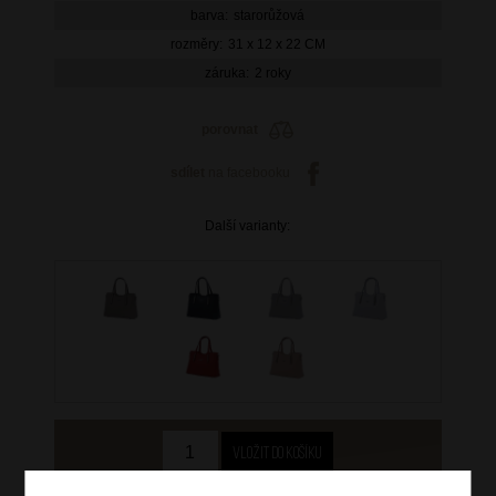
barva:
starorůžová
rozměry:
31 x 12 x 22 CM
záruka:
2 roky
porovnat
sdílet
na facebooku
Další varianty: