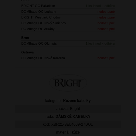
BRIGHT OC Palladium
1 ks
ihned k odběru
DOMIbags OC Letňany
nedostupné
BRIGHT Westfield Chodov
nedostupné
DOMIbags OC Nový Smíchov
nedostupné
DOMIbags OC Arkády
nedostupné
Brno
DOMIbags OC Olympia
1 ks
ihned k odběru
Ostrava
DOMIbags OC Nová Karolina
nedostupné
kategorie:
Kožené kabelky
značka:
Bright
řada:
DÁMSKÉ KABELKY
kód:
XBR21-BEL4009-27DOL
materiál:
kůže