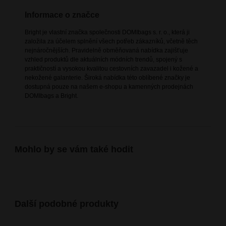
Informace o značce
Bright je vlastní značka společnosti DOMIbags s. r. o., která ji
založila za účelem splnění všech potřeb zákazníků, včetně těch
nejnáročnějších. Pravidelně obměňovaná nabídka zajišťuje
vzhled produktů dle aktuálních módních trendů, spojený s
praktičností a vysokou kvalitou cestovních zavazadel i kožené a
nekožené galanterie. Široká nabídka této oblíbené značky je
dostupná pouze na našem e-shopu a kamenných prodejnách
DOMIbags a Bright.
Mohlo by se vám také hodit
Další podobné produkty