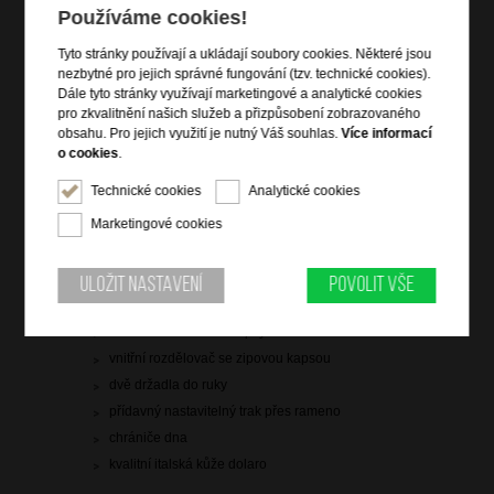
2 299 Kč
Používáme cookies!
skladem 2 ks
Tyto stránky používají a ukládají soubory cookies. Některé jsou
nezbytné pro jejich správné fungování (tzv. technické cookies).
doprava
zdarma
Dále tyto stránky využívají marketingové a analytické cookies
pro zkvalitnění našich služeb a přizpůsobení zobrazovaného
Hlídací pes
obsahu. Pro jejich využití je nutný Váš souhlas.
Více informací
o cookies
.
Technické cookies
Analytické cookies
Marketingové cookies
Informace o výrobku
vstup na zip
Uložit nastavení
Povolit vše
vnitřní zipová kapsa
dvě vnitřní otevřené kapsy na drobnosti
vnitřní rozdělovač se zipovou kapsou
dvě držadla do ruky
přídavný nastavitelný trak přes rameno
chrániče dna
kvalitní italská kůže dolaro