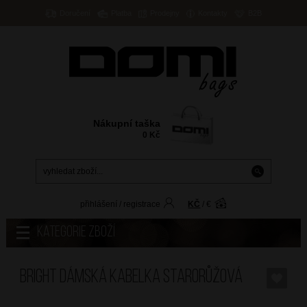
Doručení
Platba
Prodejny
Kontakty
B2B
Nákupní taška
0
Kč
přihlášení
/
registrace
KČ
/
€
Kategorie zboží
BRIGHT Dámská kabelka Starorůžová