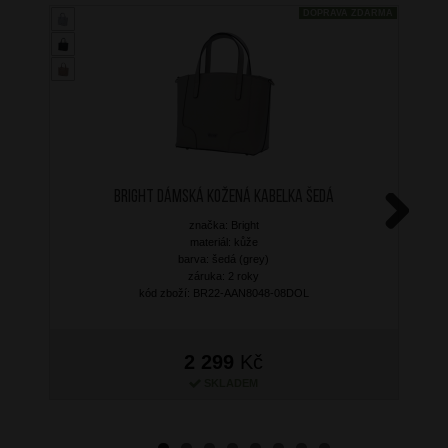
DOPRAVA ZDARMA
BRIGHT Dámská kožená kabelka Šedá
značka: Bright
Next
materiál: kůže
barva: šedá (grey)
záruka: 2 roky
kód zboží: BR22-AAN8048-08DOL
2 299
Kč
SKLADEM