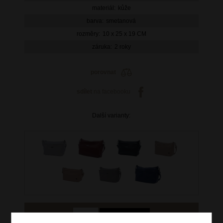
materiál:
kůže
barva:
smetanová
rozměry:
10 x 25 x 19 CM
záruka:
2 roky
porovnat
sdílet
na facebooku
Další varianty: