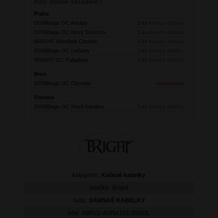
Kde máme skladem?
Praha
DOMIbags OC Arkády
1 ks
ihned k odběru
DOMIbags OC Nový Smíchov
1 ks
ihned k odběru
BRIGHT Westfield Chodov
1 ks
ihned k odběru
DOMIbags OC Letňany
1 ks
ihned k odběru
BRIGHT OC Palladium
1 ks
ihned k odběru
Brno
DOMIbags OC Olympia
nedostupné
Ostrava
DOMIbags OC Nová Karolina
1 ks
ihned k odběru
kategorie:
Kožené kabelky
značka:
Bright
řada:
DÁMSKÉ KABELKY
kód:
XBR22-AUN4103-35DOL