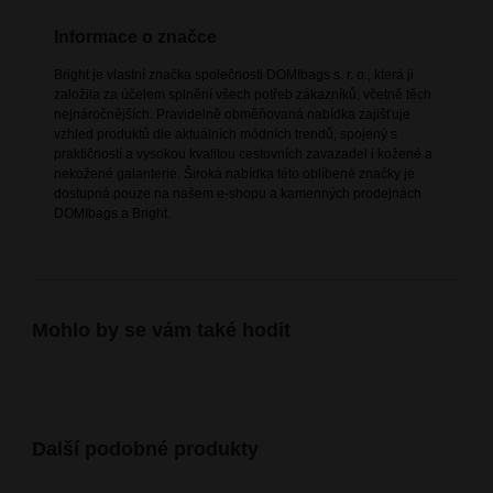
Informace o značce
Bright je vlastní značka společnosti DOMIbags s. r. o., která ji
založila za účelem splnění všech potřeb zákazníků, včetně těch
nejnáročnějších. Pravidelně obměňovaná nabídka zajišťuje
vzhled produktů dle aktuálních módních trendů, spojený s
praktičností a vysokou kvalitou cestovních zavazadel i kožené a
nekožené galanterie. Široká nabídka této oblíbené značky je
dostupná pouze na našem e-shopu a kamenných prodejnách
DOMIbags a Bright.
Mohlo by se vám také hodit
Další podobné produkty