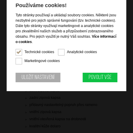
Používáme cookies!
2 199 Kč
Tyto stránky používají a ukládají soubory cookies. Některé jsou
skladem 6 ks
nezbytné pro jejich správné fungování (tzv. technické cookies).
Dále tyto stránky využívají marketingové a analytické cookies
doprava
zdarma
pro zkvalitnění našich služeb a přizpůsobení zobrazovaného
obsahu. Pro jejich využití je nutný Váš souhlas.
Více informací
Hlídací pes
o cookies
.
Technické cookies
Analytické cookies
Marketingové cookies
Informace o výrobku
Uložit nastavení
Povolit vše
vstup na zip
čelní zipová kapsa
zadní zipová kapsa
přídavný nastavitelný popruh přes rameno
vnitřní zipová kapsa
vnitřní otevřená kapsa na drobnosti
kvalitní kůže dolaro