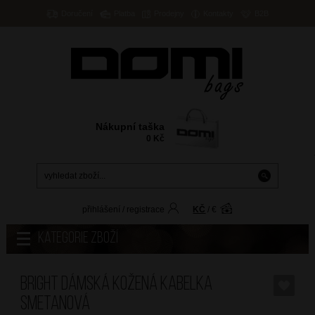
Doručení
Platba
Prodejny
Kontakty
B2B
Nákupní taška
0
Kč
přihlášení
/
registrace
KČ
/
€
Kategorie zboží
BRIGHT Dámská kožená kabelka
Smetanová