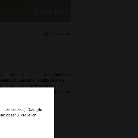
1 299 Kč
Hlídací pes
., která ji založila za účelem splnění všech
avidelně obměňovaná nabídka zajišťuje
ený s praktičností a vysokou kvalitou
e. Široká nabídka této oblíbené značky je
rodejnách DOMIbags a Bright.
hnické cookies). Dále tyto
ého obsahu. Pro jejich