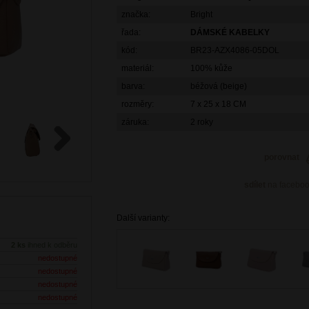
značka:
Bright
řada:
DÁMSKÉ KABELKY
kód:
BR23-AZX4086-05DOL
materiál:
100% kůže
barva:
béžová (beige)
rozměry:
7 x 25 x 18 CM
záruka:
2 roky
porovnat
Next
sdílet
na facebo
Další varianty:
2 ks
ihned k odběru
nedostupné
nedostupné
nedostupné
nedostupné