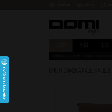
Doručení
Platba
Pr
ŽENY
MUŽI
DĚTI
DOMIbags.cz
>
ŽENY
>
Kabelky
>
Kožené ka
BRIGHT Dámská kabelka Béž