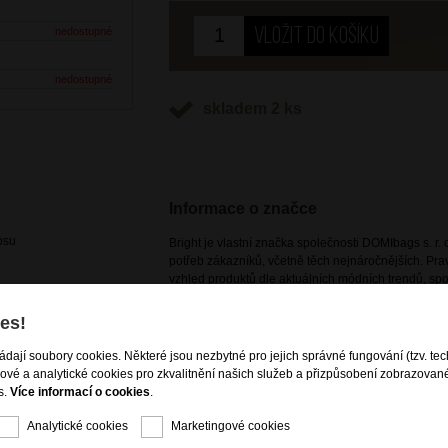
nedostupné
nedostupné
skladem 2 ks
Informace o značce
psu
Bright je vlastní značka společnosti DOMIbags s. r. o
potřeb zákazníků, včetně těch nejnáročnějších. Pr
vzhled produktů dle aktuálních módních trendů, spoj
cestovních zavazadel i kožené a nekožené galanteri
dostupná pouze na našem e-shopu a kamenných p
es!
ládají soubory cookies. Některé jsou nezbytné pro jejich správné fungování (tzv. tec
gové a analytické cookies pro zkvalitnění našich služeb a přizpůsobení zobrazovan
s.
Více informací o cookies
.
Analytické cookies
Marketingové cookies