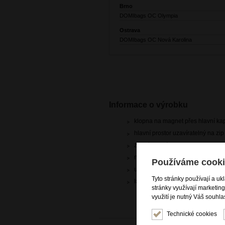
Brno
DOMIbags OC Olympia
Ostrava
DOMIbags OC Nová Karolina
Informace o výrobku
klopna na magnet přes hlavní ka
hlavní prostor uzavíratelný na zip
zadní zipová kapsa
nastavitelný crossbody trak
Používáme cooki
uvnitř zipová kapsa
Tyto stránky používají a uk
kvalitní kůže dolaro
stránky využívají marketin
využití je nutný Váš souhla
Technické cookies