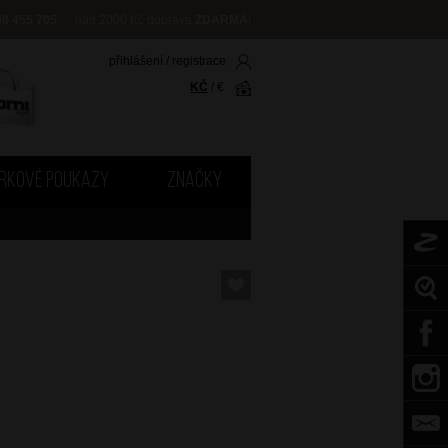
08 455 705
nad 2000 Kč doprava
ZDARMA
!
přihlášení
/
registrace
KČ
/
€
RKOVÉ POUKAZY
ZNAČKY