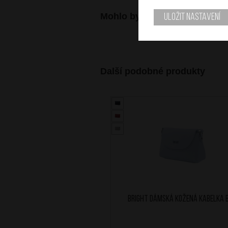
Mohlo by se vám také hodit
Uložit nastavení
Další podobné produkty
BRIGHT Dámská kožená kabelka B