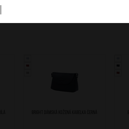
ílá
BRIGHT Dámská kožená kabelka Černá