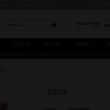
odejny
Kontakty
B2B
+420 6
Nákupní taška
0
Kč
CESTOVÁNÍ
NOTEBOOK
DOPLŇKY
DÁ
belky
>
BRIGHT Dámská kabelka Béžová
ová
kategorie:
Kožené kabelky