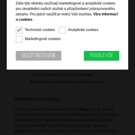
Dále tyto stránky využívají marketingové a analytické cookies
doprava
zdarma
pro zkvalitnění našich služeb a přizpůsobení zobrazovaného
obsahu. Pro jejich využití je nutný Váš souhlas.
Více informací
Hlídací pes
o cookies
.
Technické cookies
Analytické cookies
Marketingové cookies
Informace o výrobku
Uložit nastavení
Povolit vše
hlavní prostor uzavíratelný na zip
uvnitř zipová kapsa
uvnitř dvě otevřené kapsy na drobnosti
dvě polodlouhá držadla do ruky/přes rameno
Informace o značce
Bright je vlastní značka společnosti DOMIbags s. r. o., která ji
založila za účelem splnění všech potřeb zákazníků, včetně těch
nejnáročnějších. Pravidelně obměňovaná nabídka zajišťuje
vzhled produktů dle aktuálních módních trendů, spojený s
praktičností a vysokou kvalitou cestovních zavazadel i kožené a