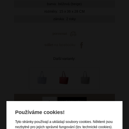
barva:
béžová (beige)
rozměry:
15 x 36 x 28 CM
záruka:
2 roky
porovnat
sdílet
na facebooku
Další varianty:
Používáme cookies!
2 999 Kč
Tyto stránky používají a ukládají soubory cookies. Některé jsou
skladem 4 ks
nezbytné pro jejich správné fungování (tzv. technické cookies).