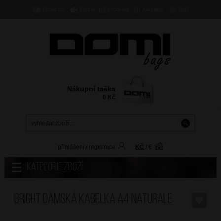
Doručení
Platba
Prodejny
Kontakty
B2B
Nákupní taška
0
Kč
přihlášení
/
registrace
KČ
/
€
Kategorie zboží
BRIGHT Dámská kabelka A4 Naturale