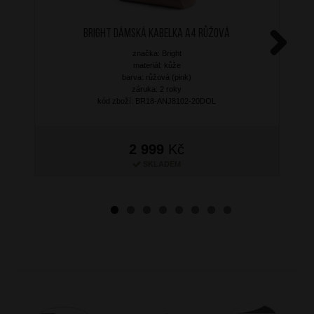
BRIGHT Dámská kabelka A4 Růžová
značka: Bright
Next
materiál: kůže
barva: růžová (pink)
záruka: 2 roky
kód zboží: BR18-ANJ8102-20DOL
2 999
Kč
SKLADEM