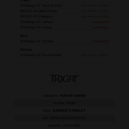
DOMIbags OC Nový Smíchov
1 ks
ihned k odběru
BRIGHT Westfield Chodov
1 ks
ihned k odběru
BRIGHT OC Palladium
1 ks
ihned k odběru
DOMIbags OC Letňany
nedostupné
DOMIbags OC Arkády
nedostupné
Brno
DOMIbags OC Olympia
nedostupné
Ostrava
DOMIbags OC Nová Karolina
1 ks
ihned k odběru
kategorie:
Kožené kabelky
značka:
Bright
řada:
DÁMSKÉ KABELKY
kód:
BR24-AAN610-53DOL
materiál:
100% kůže