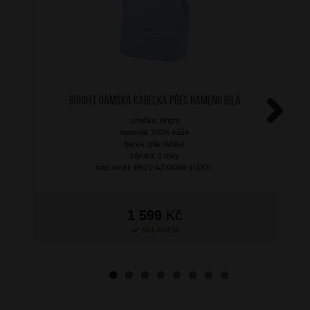
BRIGHT Dámská kabelka přes rameno Bílá
značka: Bright
Next
materiál: 100% kůže
barva: bílá (white)
záruka: 2 roky
kód zboží: BR21-AZX4088-15DOL
1 599
Kč
SKLADEM