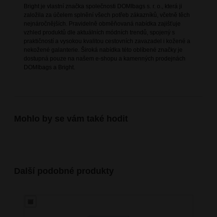
Bright je vlastní značka společnosti DOMIbags s. r. o., která ji
založila za účelem splnění všech potřeb zákazníků, včetně těch
nejnáročnějších. Pravidelně obměňovaná nabídka zajišťuje
vzhled produktů dle aktuálních módních trendů, spojený s
praktičností a vysokou kvalitou cestovních zavazadel i kožené a
nekožené galanterie. Široká nabídka této oblíbené značky je
dostupná pouze na našem e-shopu a kamenných prodejnách
DOMIbags a Bright.
Mohlo by se vám také hodit
Další podobné produkty