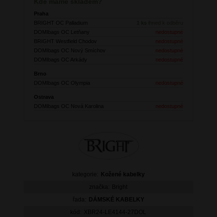
Kde máme skladem?
Praha
BRIGHT OC Palladium
1 ks
ihned k odběru
DOMIbags OC Letňany
nedostupné
BRIGHT Westfield Chodov
nedostupné
DOMIbags OC Nový Smíchov
nedostupné
DOMIbags OC Arkády
nedostupné
Brno
DOMIbags OC Olympia
nedostupné
Ostrava
DOMIbags OC Nová Karolina
nedostupné
kategorie:
Kožené kabelky
značka:
Bright
řada:
DÁMSKÉ KABELKY
kód:
XBR24-LE4144-27DOL