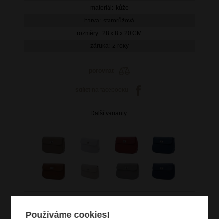
materiál:
kůže
barva:
starorůžová
rozměry:
28 x 8 x 20 CM
záruka:
2 roky
porovnat
sdílet
na facebooku
Další varianty:
Používáme cookies!