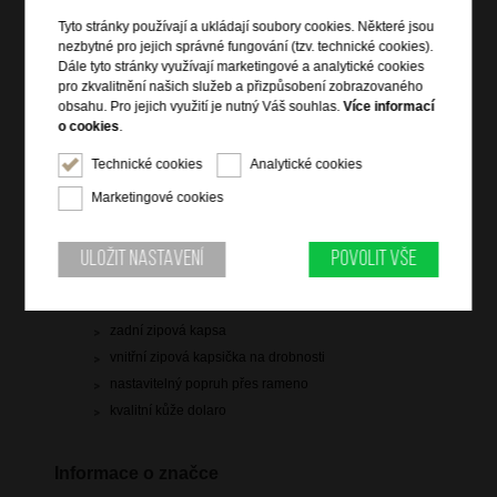
Tyto stránky používají a ukládají soubory cookies. Některé jsou
1 599 Kč
nezbytné pro jejich správné fungování (tzv. technické cookies).
Dále tyto stránky využívají marketingové a analytické cookies
skladem 1 ks
pro zkvalitnění našich služeb a přizpůsobení zobrazovaného
obsahu. Pro jejich využití je nutný Váš souhlas.
Více informací
Hlídací pes
o cookies
.
Technické cookies
Analytické cookies
Marketingové cookies
Informace o výrobku
Uložit nastavení
Povolit vše
vstup na uzavíratelnou klopu
vstup na zip pod klopou
zadní zipová kapsa
vnitřní zipová kapsička na drobnosti
nastavitelný popruh přes rameno
kvalitní kůže dolaro
Informace o značce