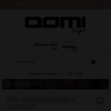
Doručení
Platba
Prodejny
Kontakty
B2B
Nákupní taška
0
Kč
přihlášení
/
registrace
KČ
/
€
Kategorie zboží
BRIGHT Dámská kožená kabelka
Starorůžová