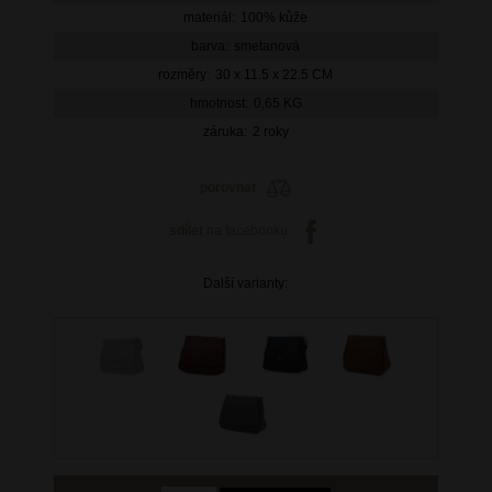
materiál:
100% kůže
barva:
smetanová
rozměry:
30 x 11.5 x 22.5 CM
hmotnost:
0,65 KG
záruka:
2 roky
porovnat
sdílet
na facebooku
Další varianty: