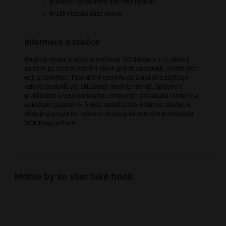
přídavný nastavitelný trak přes rameno
kvalitní italská kůže dolaro
Informace o značce
Bright je vlastní značka společnosti DOMIbags s. r. o., která ji
založila za účelem splnění všech potřeb zákazníků, včetně těch
nejnáročnějších. Pravidelně obměňovaná nabídka zajišťuje
vzhled produktů dle aktuálních módních trendů, spojený s
praktičností a vysokou kvalitou cestovních zavazadel i kožené a
nekožené galanterie. Široká nabídka této oblíbené značky je
dostupná pouze na našem e-shopu a kamenných prodejnách
DOMIbags a Bright.
Mohlo by se vám také hodit