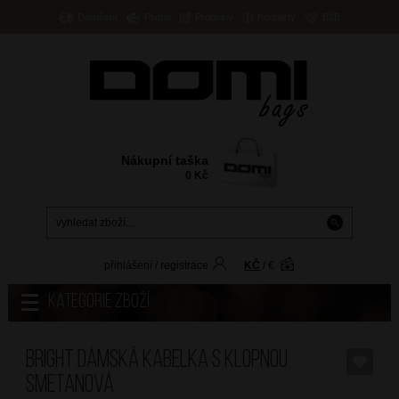
Doručení
Platba
Prodejny
Kontakty
B2B
Nákupní taška
0
Kč
přihlášení
/
registrace
KČ
/
€
Kategorie zboží
BRIGHT Dámská kabelka s klopnou
Smetanová