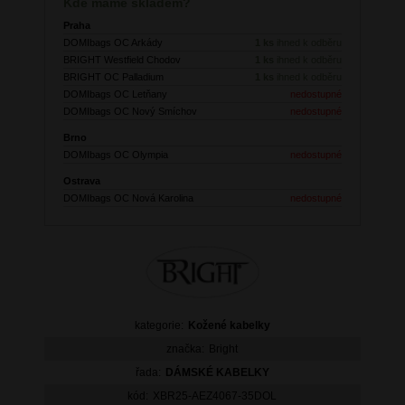
Kde máme skladem?
Praha
DOMIbags OC Arkády
1 ks
ihned k odběru
BRIGHT Westfield Chodov
1 ks
ihned k odběru
BRIGHT OC Palladium
1 ks
ihned k odběru
DOMIbags OC Letňany
nedostupné
DOMIbags OC Nový Smíchov
nedostupné
Brno
DOMIbags OC Olympia
nedostupné
Ostrava
DOMIbags OC Nová Karolina
nedostupné
kategorie:
Kožené kabelky
značka:
Bright
řada:
DÁMSKÉ KABELKY
kód:
XBR25-AEZ4067-35DOL