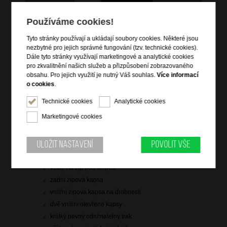
Používáme cookies!
2 499 Kč
Tyto stránky používají a ukládají soubory cookies. Některé jsou
nezbytné pro jejich správné fungování (tzv. technické cookies).
skladem 3 ks
Dále tyto stránky využívají marketingové a analytické cookies
doprava
zdarma
pro zkvalitnění našich služeb a přizpůsobení zobrazovaného
obsahu. Pro jejich využití je nutný Váš souhlas.
Více informací
Hlídací pes
o cookies
.
Technické cookies
Analytické cookies
Marketingové cookies
Informace o výrobku
Uložit nastavení
Povolit vše
vstup na magnetickou klopu
vstup na zip pod klopou
zadní zipová kapsa
vnitřní zipová kapsa na drobnosti
dvě vnitřní otevřené kapsy
krátký pevný odnímatelný trak