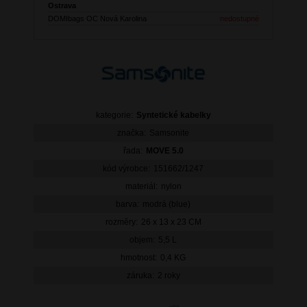
Ostrava
DOMIbags OC Nová Karolina
nedostupné
kategorie:
Syntetické kabelky
značka:
Samsonite
řada:
MOVE 5.0
kód výrobce:
151662/1247
materiál:
nylon
barva:
modrá (blue)
rozměry:
26 x 13 x 23 CM
objem:
5,5 L
hmotnost:
0,4 KG
záruka:
2 roky