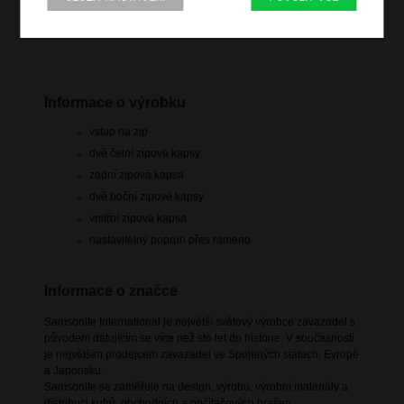
Informace o výrobku
vstup na zip
dvě čelní zipové kapsy
zadní zipová kapsa
dvě boční zipové kapsy
vnitřní zipová kapsa
nastavitelný popruh přes rameno
Informace o značce
Samsonite International je největší světový výrobce zavazadel s
původem datujícím se více než sto let do historie. V současnosti
je největším prodejcem zavazadel ve Spojených státech, Evropě
a Japonsku.
Samsonite se zaměřuje na design, výrobu, výrobní materiály a
distribuci kufrů, obchodních a počítačových brašen,