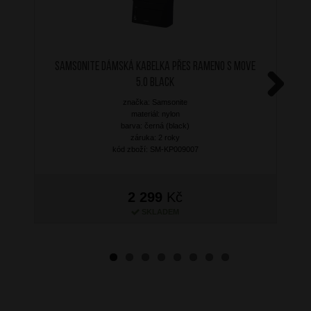
SAMSONITE Dámská kabelka přes rameno S Move
5.0 Black
značka: Samsonite
Next
materiál: nylon
barva: černá (black)
záruka: 2 roky
kód zboží: SM-KP009007
2 299
Kč
SKLADEM