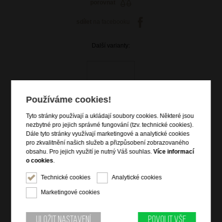
porovnat
sdílet
na facebooku
Další varianty:
Používáme cookies!
Tyto stránky používají a ukládají soubory cookies. Některé jsou
nezbytné pro jejich správné fungování (tzv. technické cookies).
Dále tyto stránky využívají marketingové a analytické cookies
pro zkvalitnění našich služeb a přizpůsobení zobrazovaného
obsahu. Pro jejich využití je nutný Váš souhlas.
Více informací
o cookies
.
2 299 Kč
Technické cookies
Analytické cookies
skladem 4 ks
Marketingové cookies
doprava
zdarma
Uložit nastavení
Povolit vše
Hlídací pes