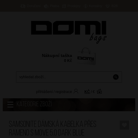
Doručení
Platba
Prodejny
Kontakty
B2B
Nákupní taška
0
Kč
přihlášení
/
registrace
KČ
/
€
Kategorie zboží
SAMSONITE Dámská kabelka přes
rameno S Move 5.0 Dark Blue