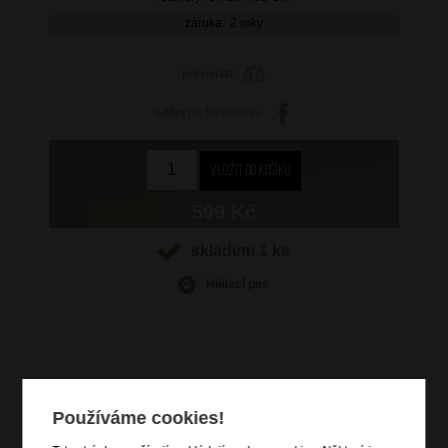
záruka:
2 roky
porovnat
sdílet
na facebooku
599 Kč
skladem 1 ks
Hlídací pes
Informace o výrobku
Používáme cookies!
hlavní kapsa uzavíratelná na zip