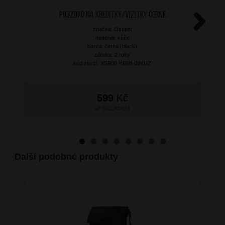
Pouzdro na kreditky/vizitky Černé
značka: Ostatní
Next
materiál: kůže
barva: černá (black)
záruka: 2 roky
kód zboží: XSB00-KB58-09KUZ
599
Kč
SKLADEM
Další podobné produkty