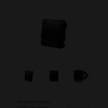
Next
Kde máme skladem?
Centrální sklad (ESHOP)
1 ks
ihned k odeslání