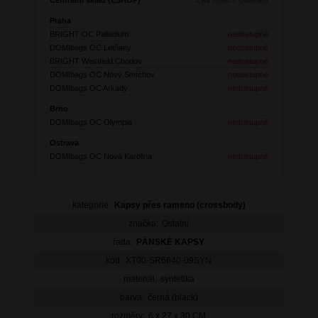
Praha
BRIGHT OC Palladium
nedostupné
DOMIbags OC Letňany
nedostupné
BRIGHT Westfield Chodov
nedostupné
DOMIbags OC Nový Smíchov
nedostupné
DOMIbags OC Arkády
nedostupné
Brno
DOMIbags OC Olympia
nedostupné
Ostrava
DOMIbags OC Nová Karolina
nedostupné
kategorie:
Kapsy přes rameno (crossbody)
značka:
Ostatní
řada:
PÁNSKÉ KAPSY
kód:
XT00-SR6640-09SYN
materiál:
syntetika
barva:
černá (black)
rozměry:
6 x 27 x 30 CM