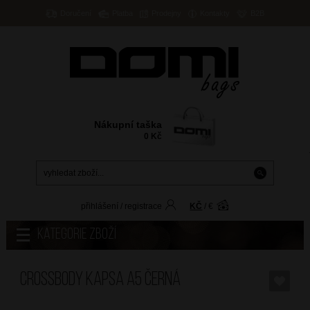
Doručení
Platba
Prodejny
Kontakty
B2B
Nákupní taška
0
Kč
přihlášení
/
registrace
KČ
/
€
Kategorie zboží
Crossbody kapsa A5 Černá