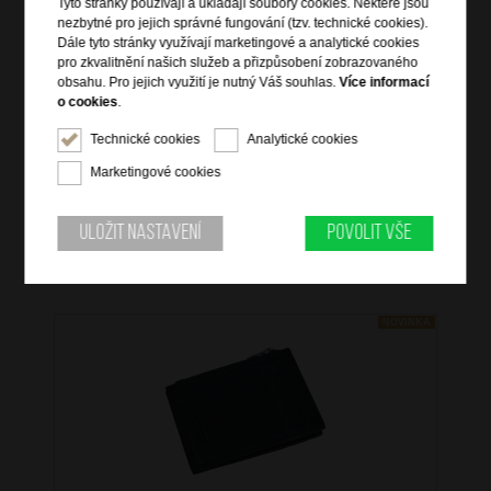
Tyto stránky používají a ukládají soubory cookies. Některé jsou
vnější čelní zipová kapsa
nezbytné pro jejich správné fungování (tzv. technické cookies).
vnější zadní zipová kapsa
Dále tyto stránky využívají marketingové a analytické cookies
vnitřní rozdělovací přepážka
pro zkvalitnění našich služeb a přizpůsobení zobrazovaného
obsahu. Pro jejich využití je nutný Váš souhlas.
Více informací
uvnitř zipová kapsa a dvě otevřené kapsy na drobnosti
o cookies
.
nastavitelný crossbody trak
Technické cookies
Analytické cookies
Marketingové cookies
Uložit nastavení
Povolit vše
Mohlo by se vám také hodit
NOVINKA