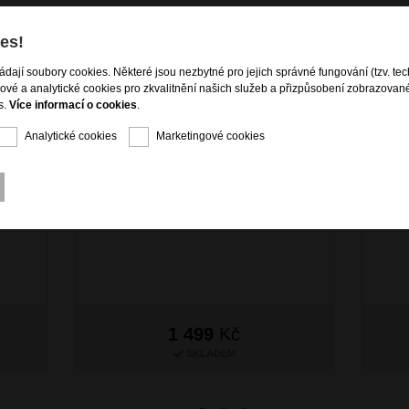
es!
ládají soubory cookies. Některé jsou nezbytné pro jejich správné fungování (tzv. tec
gové a analytické cookies pro zkvalitnění našich služeb a přizpůsobení zobrazovan
s.
Více informací o cookies
.
Analytické cookies
Marketingové cookies
šku
Dámská peněženka Červená
1 499
Kč
SKLADEM