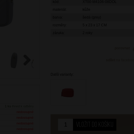
kód:
XT00-M4106-08DOL
materiál:
kůže
barva:
šedá (grey)
rozměry:
5 x 23 x 17 CM
záruka:
2 roky
porovnat
sdílet
na facebo
Next
Další varianty:
1 ks
ihned k odběru
nedostupné
nedostupné
nedostupné
nedostupné