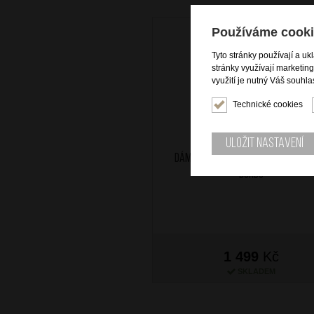
Používáme cooki
Tyto stránky používají a uk
stránky využívají marketin
využití je nutný Váš souhla
Technické cookies
Uložit nastavení
Dámská kožená peněženka na vý
Bordo
1 499
Kč
SKLADEM