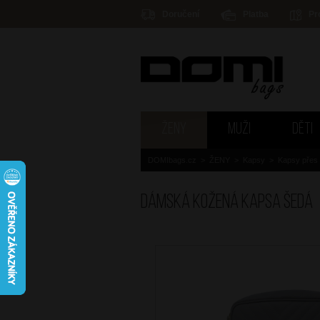
Doručení
Platba
Pr
ŽENY
MUŽI
DĚTI
DOMIbags.cz
>
ŽENY
>
Kapsy
>
Kapsy přes
Dámská kožená kapsa Šedá