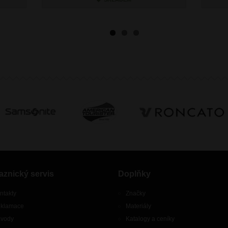
aznický servis
Doplňky
ntakty
Značky
klamace
Materiály
vody
Katalogy a ceníky