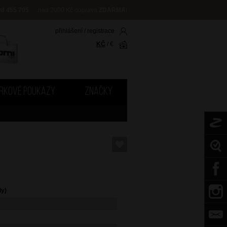
08 455 705
nad 2000 Kč doprava
ZDARMA
!
přihlášení
/
registrace
KČ
/
€
RKOVÉ POUKAZY
ZNAČKY
dy)