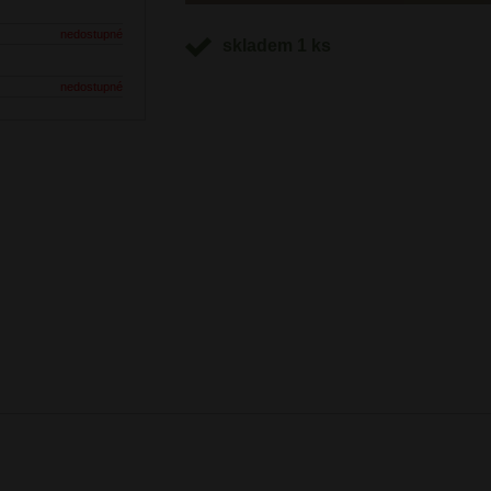
nedostupné
skladem 1 ks
nedostupné