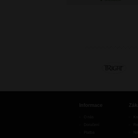
Informace
Zák
O nás
Ko
Doručení
Re
Platba
Ná