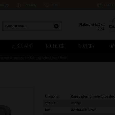
odejny
Kontakty
B2B
+420 6
Nákupní taška
0
Kč
CESTOVÁNÍ
NOTEBOOK
DOPLŇKY
DÁ
 rameno (crossbody)
>
Dámská kožená kapsa Šedá
kategorie:
Kapsy přes rameno (crossbo
značka:
Ostatní
řada:
DÁMSKÉ KAPSY