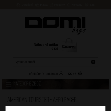
Doručení
Platba
Prodejny
Kontakty
B2B
Nákupní taška
0
Kč
přihlášení
/
registrace
KČ
/
€
Kategorie zboží
American Tourister - AERO RACER