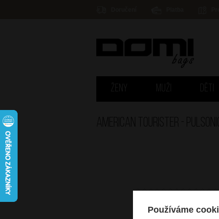
Doručení
Platba
Pr
ŽENY
MUŽI
DĚTI
American Tourister - PULSONI
Používáme cooki