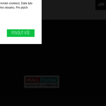
hnické cookies). Dále tyto
ého obsahu. Pro jejich
Můj účet
Povolit vše
Historie objednávek