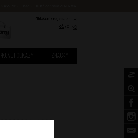
08 455 705
nad 2000 Kč doprava
ZDARMA
!
přihlášení
/
registrace
KČ
/
€
RKOVÉ POUKAZY
ZNAČKY