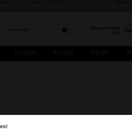
odejny
Kontakty
B2B
+420 6
Nákupní taška
0
Kč
CESTOVÁNÍ
NOTEBOOK
DOPLŇKY
DÁ
C
es!