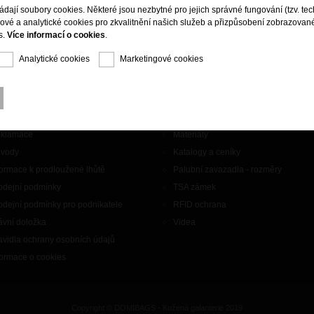
ládají soubory cookies. Některé jsou nezbytné pro jejich správné fungování (tzv. tec
gové a analytické cookies pro zkvalitnění našich služeb a přizpůsobení zobrazovan
s.
Více informací o cookies
.
Analytické cookies
Marketingové cookies
aznický servis
Doplňky
ntakty
Značky
klamace
Materiály
vody
Katalogy a ceníky
formace k prodloužené lhůtě
Palubní zavazadla - rozměry
odejní podmínky
TSA zámek
odejní podmínky pro podnikatele
RFID ochrana
ávní doložka
Videa
avidla ochrany osobních údajů
formace o cookies
Copyright © DOMIBAGS - Kožená galanterie 2019