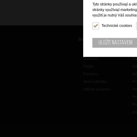
Tyto stránky používají a uk
stránky využívají marketin
využití je nutný Váš souhla
Technické cookies
Informace
Zák
Uložit nastavení
O nás
Ko
Doručení
Re
Platba
Ná
Prodejny
In
Akční nabídka
Pr
Affiliate program
Pr
Pr
Pr
In