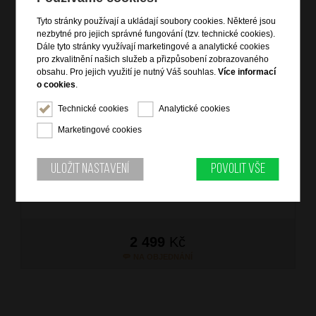
Tyto stránky používají a ukládají soubory cookies. Některé jsou
nezbytné pro jejich správné fungování (tzv. technické cookies).
Dále tyto stránky využívají marketingové a analytické cookies
pro zkvalitnění našich služeb a přizpůsobení zobrazovaného
obsahu. Pro jejich využití je nutný Váš souhlas.
Více informací
o cookies
.
AT Kufr Sea Seeker Upright Underseater 45/20 Cabin Deep
Technické cookies
Analytické cookies
Fuchsia
Marketingové cookies
značka: American Tourister
materiál: polyester
Uložit nastavení
Povolit vše
barva: růžová (pink)
záruka: 2 roky
kód zboží: 146677/7806
2 499
Kč
NA OBJEDNÁNÍ