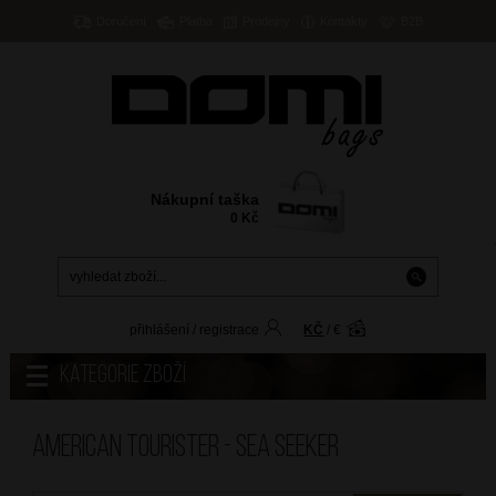
Doručení
Platba
Prodejny
Kontakty
B2B
Nákupní taška
0
Kč
přihlášení
/
registrace
KČ
/
€
Kategorie zboží
American Tourister - SEA SEEKER