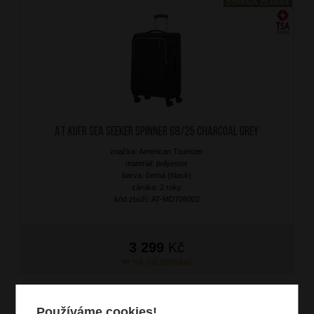
DOPRAVA ZDARMA
AT Kufr Sea Seeker Spinner 68/25 Charcoal Grey
značka: American Tourister
materiál: polyester
barva: černá (black)
záruka: 2 roky
kód zboží: AT-MD708002
3 299
Kč
NA OBJEDNÁNÍ
DOPRAVA ZDARMA
Používáme cookies!