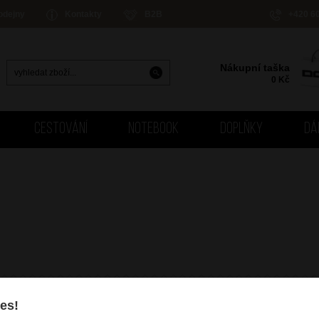
odejny
Kontakty
B2B
+420 6
Nákupní taška
0
Kč
CESTOVÁNÍ
NOTEBOOK
DOPLŇKY
DÁ
es!