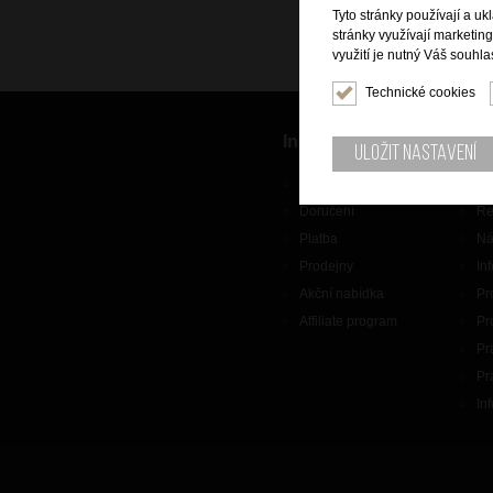
Tyto stránky používají a uk
stránky využívají marketin
využití je nutný Váš souhla
Technické cookies
Informace
Zák
Uložit nastavení
O nás
Ko
Doručení
Re
Platba
Ná
Prodejny
In
Akční nabídka
Pr
Affiliate program
Pr
Pr
Pr
In