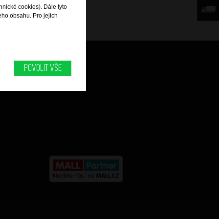
hnické cookies). Dále tyto
ého obsahu. Pro jejich
Můj účet
Povolit vše
Historie objednávek