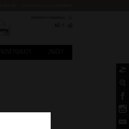
08 455 705
nad 2000 Kč doprava
ZDARMA
!
přihlášení
/
registrace
KČ
/
€
RKOVÉ POUKAZY
ZNAČKY