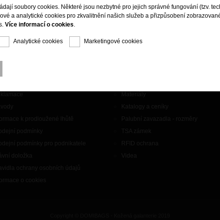
ládají soubory cookies. Některé jsou nezbytné pro jejich správné fungování (tzv. tec
gové a analytické cookies pro zkvalitnění našich služeb a přizpůsobení zobrazovan
s.
Více informací o cookies
.
Analytické cookies
Marketingové cookies
aznický servis
Doplňky
ntakty
Značky
klamace
Materiály
vody
Katalogy a ceníky
formace k prodloužené lhůtě
Palubní zavazadla - rozměry
odejní podmínky
TSA zámek
odejní podmínky pro podnikatele
RFID ochrana
ávní doložka
Videa
avidla ochrany osobních údajů
formace o cookies
Copyright © DOMIBAGS - Kožená galanterie 2019