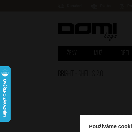
Doručení
Platba
Pr
ŽENY
MUŽI
DĚTI
Bright - SHELLS 2.0
Používáme cooki