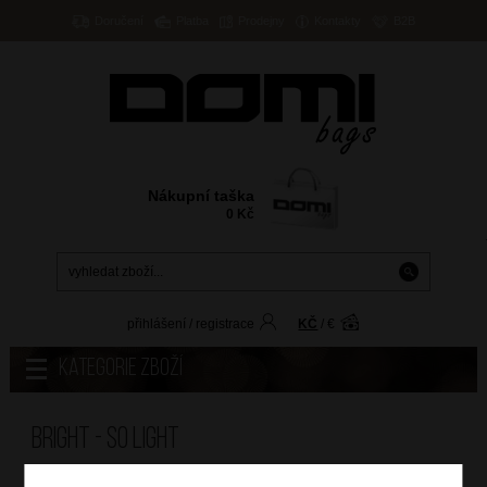
Doručení
Platba
Prodejny
Kontakty
B2B
Nákupní taška
0
Kč
přihlášení
/
registrace
KČ
/
€
Kategorie zboží
Bright - SO LIGHT