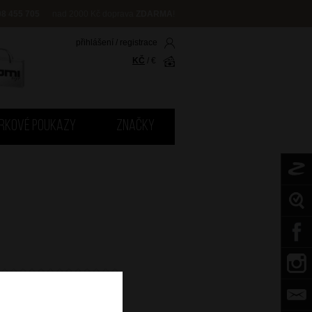
08 455 705
nad 2000 Kč doprava
ZDARMA
!
přihlášení
/
registrace
KČ
/
€
RKOVÉ POUKAZY
ZNAČKY