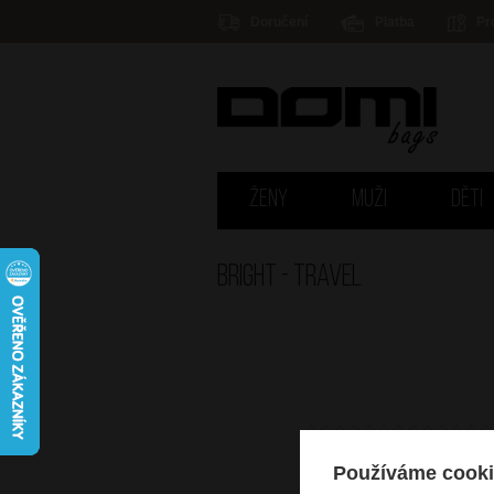
Doručení
Platba
Pr
ŽENY
MUŽI
DĚTI
Bright - TRAVEL
Používáme cooki