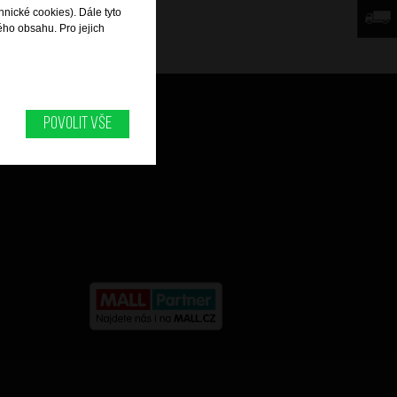
hnické cookies). Dále tyto
ého obsahu. Pro jejich
Můj účet
Povolit vše
Historie objednávek