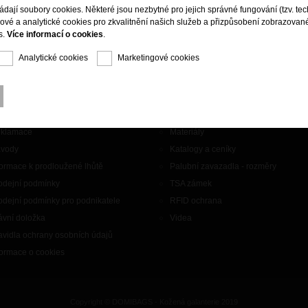
ládají soubory cookies. Některé jsou nezbytné pro jejich správné fungování (tzv. tec
gové a analytické cookies pro zkvalitnění našich služeb a přizpůsobení zobrazovan
s.
Více informací o cookies
.
Analytické cookies
Marketingové cookies
aznický servis
Doplňky
ntakty
Značky
klamace
Materiály
vody
Katalogy a ceníky
formace k prodloužené lhůtě
Palubní zavazadla - rozměry
odejní podmínky
TSA zámek
odejní podmínky pro podnikatele
RFID ochrana
ávní doložka
Videa
avidla ochrany osobních údajů
formace o cookies
Copyright © DOMIBAGS - Kožená galanterie 2019