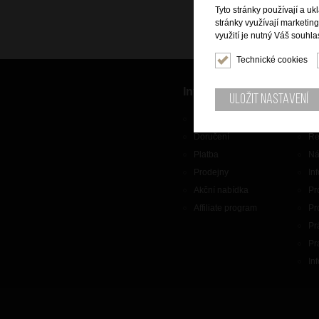
Tyto stránky používají a uk
stránky využívají marketin
využití je nutný Váš souhla
Technické cookies
Informace
Zák
Uložit nastavení
O nás
Ko
Doručení
Re
Platba
Ná
Prodejny
In
Akční nabídka
Pr
Affiliate program
Pr
Pr
Pr
In