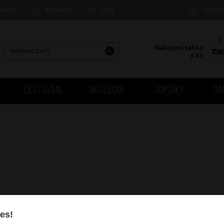
odejny
Kontakty
B2B
+420 6
Nákupní taška
0
Kč
CESTOVÁNÍ
NOTEBOOK
DOPLŇKY
DÁ
es!