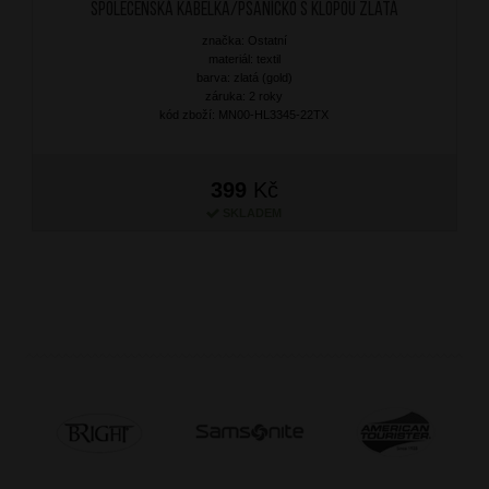
Společenská kabelka/Psaníčko s klopou Zlatá
značka: Ostatní
materiál: textil
barva: zlatá (gold)
záruka: 2 roky
kód zboží: MN00-HL3345-22TX
399
Kč
SKLADEM