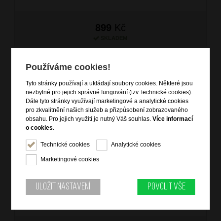
899
Kč
SKLADEM
Používáme cookies!
Tyto stránky používají a ukládají soubory cookies. Některé jsou
nezbytné pro jejich správné fungování (tzv. technické cookies).
Dále tyto stránky využívají marketingové a analytické cookies
pro zkvalitnění našich služeb a přizpůsobení zobrazovaného
obsahu. Pro jejich využití je nutný Váš souhlas.
Více informací
o cookies
.
Technické cookies
Analytické cookies
Společenská kabelka Zlatá
Marketingové cookies
značka: Ostatní
materiál: textil, štras
barva: zlatá (gold)
Uložit nastavení
Povolit vše
záruka: 2 roky
kód zboží: MN00-V6011-22STR