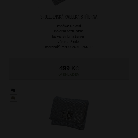
Společenská kabelka Stříbrná
značka: Ostatní
materiál: textil, štras
barva: stříbrná (silver)
záruka: 2 roky
kód zboží: MN00-V6011-25STR
499
Kč
SKLADEM