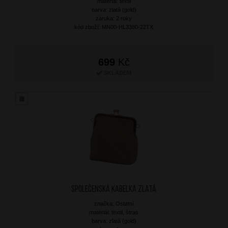
materiál: textil
barva: zlatá (gold)
záruka: 2 roky
kód zboží: MN00-HL3380-22TX
699
Kč
SKLADEM
Společenská kabelka Zlatá
značka: Ostatní
materiál: textil, štras
barva: zlatá (gold)