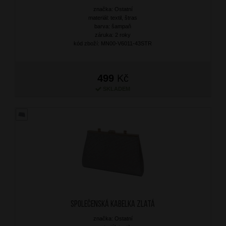
značka: Ostatní
materiál: textil, štras
barva: šampaň
záruka: 2 roky
kód zboží: MN00-V6011-43STR
499
Kč
SKLADEM
Společenská kabelka Zlatá
značka: Ostatní