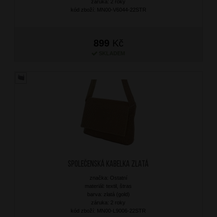
záruka: 2 roky
kód zboží: MN00-V6044-22STR
899
Kč
SKLADEM
Společenská kabelka Zlatá
značka: Ostatní
materiál: textil, štras
barva: zlatá (gold)
záruka: 2 roky
kód zboží: MN00-L9006-22STR