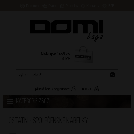
Doručení
Platba
Prodejny
Kontakty
B2B
Nákupní taška
0
Kč
přihlášení
/
registrace
KČ
/
€
Kategorie zboží
Ostatní - SPOLEČENSKÉ KABELKY