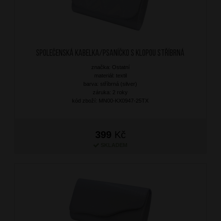
Společenská kabelka/Psaníčko s klopou Stříbrná
značka: Ostatní
materiál: textil
barva: stříbrná (silver)
záruka: 2 roky
kód zboží: MN00-KX0947-25TX
399
Kč
SKLADEM