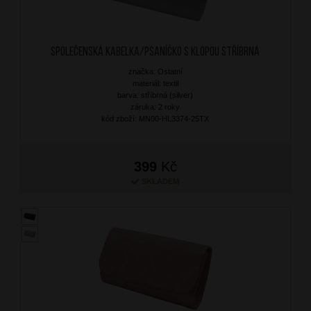
Společenská kabelka/Psaníčko s klopou Stříbrná
značka: Ostatní
materiál: textil
barva: stříbrná (silver)
záruka: 2 roky
kód zboží: MN00-HL3374-25TX
399
Kč
SKLADEM