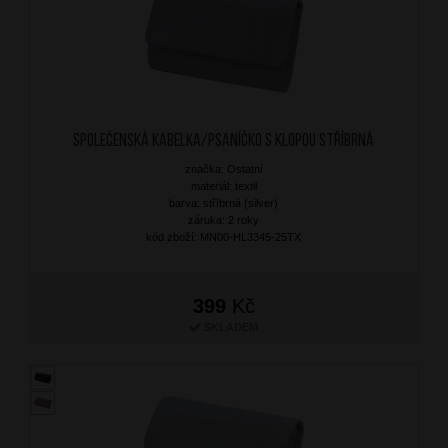
Společenská kabelka/Psaníčko s klopou Stříbrná
značka: Ostatní
materiál: textil
barva: stříbrná (silver)
záruka: 2 roky
kód zboží: MN00-HL3345-25TX
399
Kč
SKLADEM