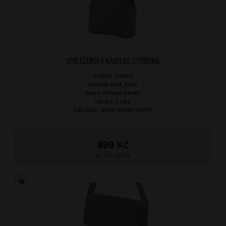
Společenská kabelka Stříbrná
značka: Ostatní
materiál: textil, štras
barva: stříbrná (silver)
záruka: 2 roky
kód zboží: MN00-V6044-25STR
899
Kč
SKLADEM