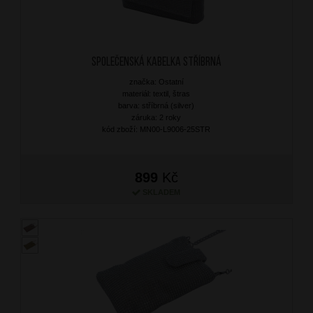
Společenská kabelka Stříbrná
značka: Ostatní
materiál: textil, štras
barva: stříbrná (silver)
záruka: 2 roky
kód zboží: MN00-L9006-25STR
899
Kč
SKLADEM