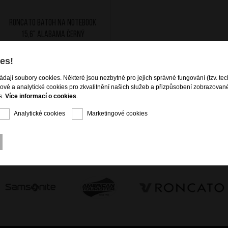
RONCATO Batoh na notebook
15,6" Alabama Černý
es!
4 899
Kč
ládají soubory cookies. Některé jsou nezbytné pro jejich správné fungování (tzv. tec
SKLADEM
gové a analytické cookies pro zkvalitnění našich služeb a přizpůsobení zobrazovan
s.
Více informací o cookies
.
Analytické cookies
Marketingové cookies