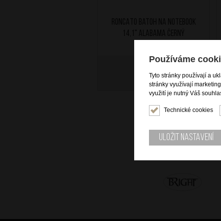
RONCATO Batoh na notebook
14,1" Alabama Černý
Používáme cooki
4 599
Kč
Tyto stránky používají a uk
SKLADEM
stránky využívají marketin
využití je nutný Váš souhla
Technické cookies
Uložit nastavení