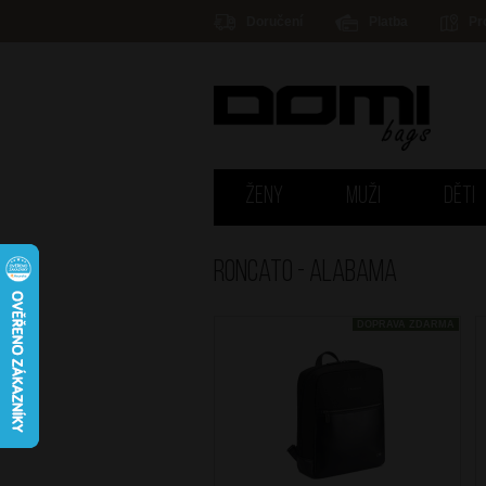
Doručení
Platba
Pr
ŽENY
MUŽI
DĚTI
Roncato - ALABAMA
DOPRAVA ZDARMA