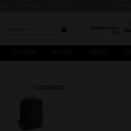
odejny
Kontakty
B2B
+420 6
Nákupní taška
0
Kč
CESTOVÁNÍ
NOTEBOOK
DOPLŇKY
DÁ
DOPRAVA ZDARMA