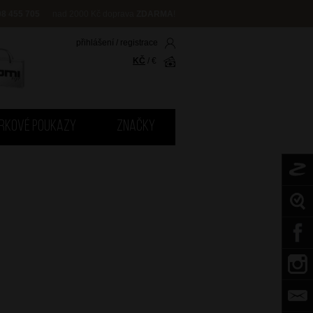
08 455 705
nad 2000 Kč doprava
ZDARMA
!
přihlášení
/
registrace
KČ
/
€
RKOVÉ POUKAZY
ZNAČKY