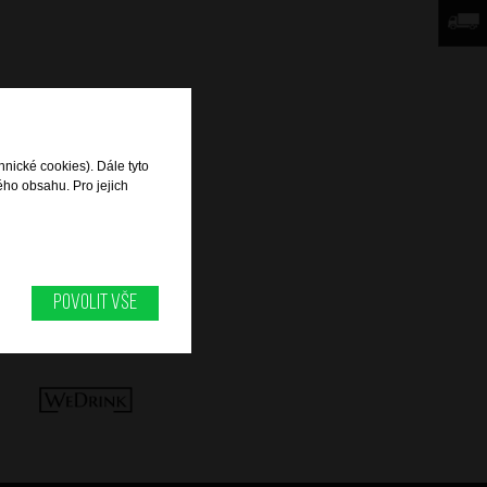
hnické cookies). Dále tyto
ého obsahu. Pro jejich
Povolit vše