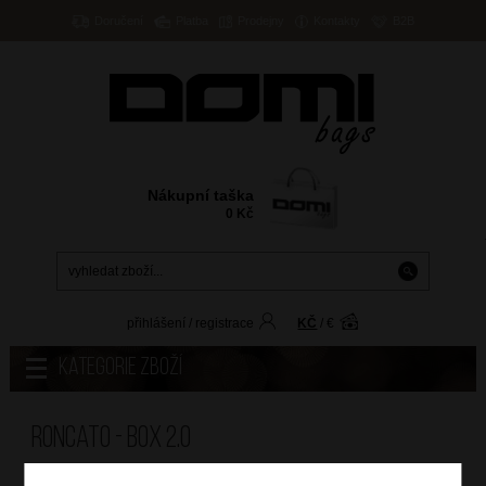
Doručení
Platba
Prodejny
Kontakty
B2B
Nákupní taška
0
Kč
přihlášení
/
registrace
KČ
/
€
Kategorie zboží
Roncato - BOX 2.0