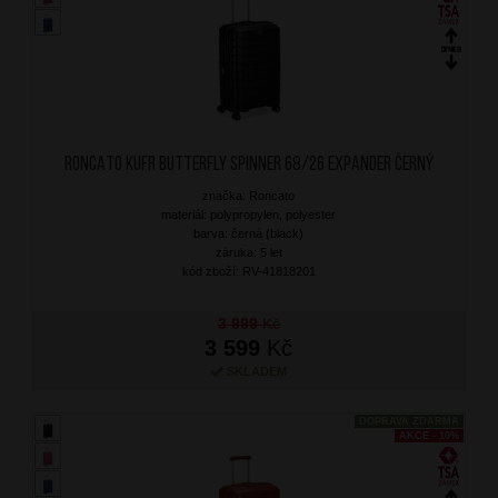
RONCATO Kufr Butterfly Spinner 68/26 Expander Černý
značka: Roncato
materiál: polypropylen, polyester
barva: černá (black)
záruka: 5 let
kód zboží: RV-41818201
3 999
Kč
3 599
Kč
SKLADEM
DOPRAVA ZDARMA
AKCE - 10%