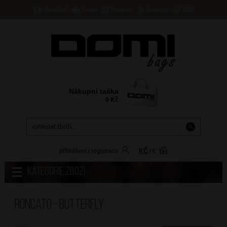
Doručení
Platba
Prodejny
Kontakty
B2B
Nákupní taška
0
Kč
přihlášení
/
registrace
KČ
/
€
Kategorie zboží
Roncato - BUTTERFLY