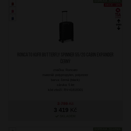
DOPRAVA ZDARMA
AKCE - 10%
RONCATO Kufr Butterfly Spinner 55/20 Cabin Expander
Černý
značka: Roncato
materiál: polypropylen, polyester
barva: černá (black)
záruka: 5 let
kód zboží: RV-41818301
3 799
Kč
3 419
Kč
SKLADEM
DOPRAVA ZDARMA