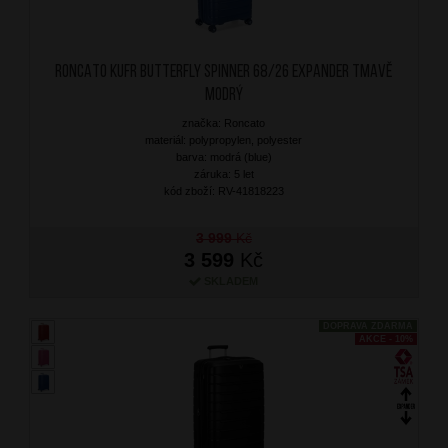
RONCATO Kufr Butterfly Spinner 68/26 Expander Tmavě
Modrý
značka: Roncato
materiál: polypropylen, polyester
barva: modrá (blue)
záruka: 5 let
kód zboží: RV-41818223
3 999
Kč
3 599
Kč
SKLADEM
DOPRAVA ZDARMA
AKCE - 10%