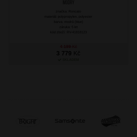
Modrý
značka: Roncato
materiál: polypropylen, polyester
barva: modrá (blue)
záruka: 5 let
kód zboží: RV-41818123
4 199
Kč
3 779
Kč
SKLADEM