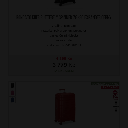
RONCATO Kufr Butterfly Spinner 78/30 Expander Černý
značka: Roncato
materiál: polypropylen, polyester
barva: černá (black)
záruka: 5 let
kód zboží: RV-41818101
4 199
Kč
3 779
Kč
SKLADEM
DOPRAVA ZDARMA
AKCE - 10%