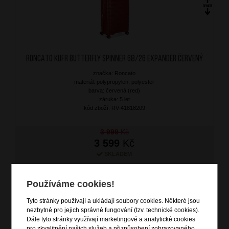
RONCATO Kufr Butterfly Spinner 68/26 Expander Červený
značka: Roncato
materiál: polypropylen, polyester
barva: červená (red)
záruka: 5 let
kód zboží: RV-41818209
3 999
Kč
3 599
Kč
SKLADEM
DOPRAVA ZDARMA
Používáme cookies!
AKCE - 10%
Tyto stránky používají a ukládají soubory cookies. Některé jsou
nezbytné pro jejich správné fungování (tzv. technické cookies).
Dále tyto stránky využívají marketingové a analytické cookies
pro zkvalitnění našich služeb a přizpůsobení zobrazovaného