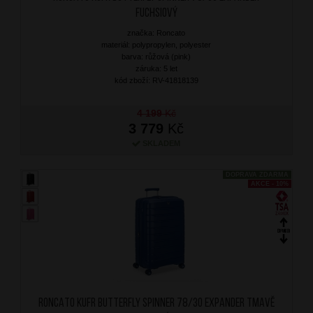
Fuchsiový
značka: Roncato
materiál: polypropylen, polyester
barva: růžová (pink)
záruka: 5 let
kód zboží: RV-41818139
4 199
Kč
3 779
Kč
SKLADEM
DOPRAVA ZDARMA
AKCE - 10%
RONCATO Kufr Butterfly Spinner 78/30 Expander Tmavě