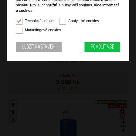
obsahu. Pro jejich využití je nutný Váš souhlas.
Více informací
o cookies
.
Technické cookies
Analytické cookies
RONCATO Kufr Butterfly Spinner 68/26 Expander
Marketingové cookies
Fuchsiový
značka: Roncato
materiál: polypropylen, polyester
Uložit nastavení
Povolit vše
barva: růžová (pink)
záruka: 5 let
kód zboží: RV-41818239
3 999
Kč
3 599
Kč
SKLADEM
DOPRAVA ZDARMA
AKCE - 10%