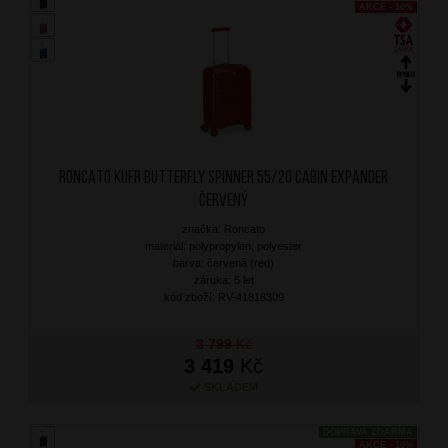
AKCE - 10%
RONCATO Kufr Butterfly Spinner 55/20 Cabin Expander
Červený
značka: Roncato
materiál: polypropylen, polyester
barva: červená (red)
záruka: 5 let
kód zboží: RV-41818309
3 799
Kč
3 419
Kč
SKLADEM
DOPRAVA ZDARMA
AKCE - 10%