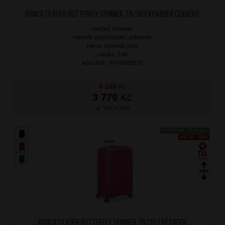
RONCATO Kufr Butterfly Spinner 78/30 Expander Červený
značka: Roncato
materiál: polypropylen, polyester
barva: červená (red)
záruka: 5 let
kód zboží: RV-41818109
4 199
Kč
3 779
Kč
SKLADEM
DOPRAVA ZDARMA
AKCE - 10%
RONCATO Kufr Butterfly Spinner 78/30 Expander