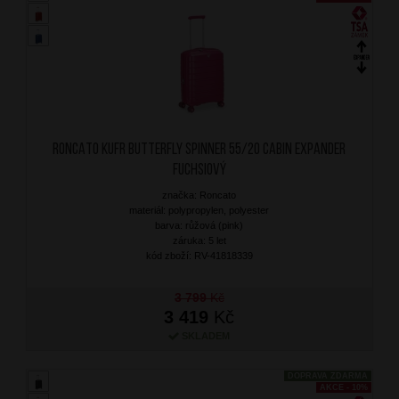
RONCATO Kufr Butterfly Spinner 55/20 Cabin Expander
Fuchsiový
značka: Roncato
materiál: polypropylen, polyester
barva: růžová (pink)
záruka: 5 let
kód zboží: RV-41818339
3 799
Kč
3 419
Kč
SKLADEM
DOPRAVA ZDARMA
AKCE - 10%