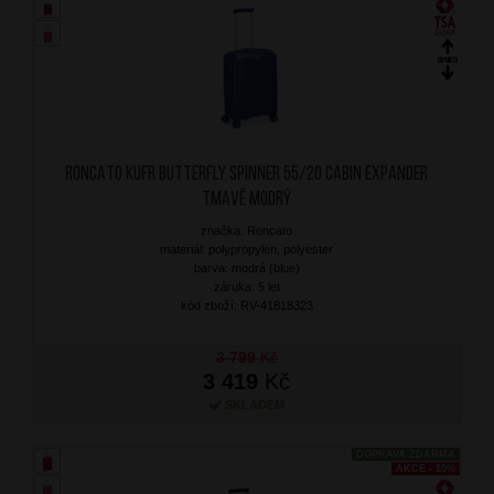
RONCATO Kufr Butterfly Spinner 55/20 Cabin Expander
Tmavě Modrý
značka: Roncato
materiál: polypropylen, polyester
barva: modrá (blue)
záruka: 5 let
kód zboží: RV-41818323
3 799
Kč
3 419
Kč
SKLADEM
DOPRAVA ZDARMA
AKCE - 10%