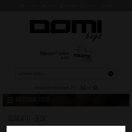
Doručení
Platba
Prodejny
Kontakty
B2B
Nákupní taška
0
Kč
přihlášení
/
registrace
KČ
/
€
Kategorie zboží
Roncato - DESK