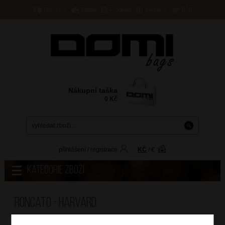
Doručení
Platba
Prodejny
Kontakty
B2B
Nákupní taška
0
Kč
přihlášení
/
registrace
KČ
/
€
Kategorie zboží
Roncato - HARVARD