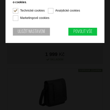
o cookies
.
Technické cookies
Analytické cookies
RONCATO Crossbody kapsa Panama 4.0 Černá
Marketingové cookies
značka: Roncato
materiál: nylon, polyester
barva: černá (black)
Uložit nastavení
Povolit vše
záruka: 3 roky
kód zboží: RV-40089401
1 999
Kč
SKLADEM
DOPRAVA ZDARMA