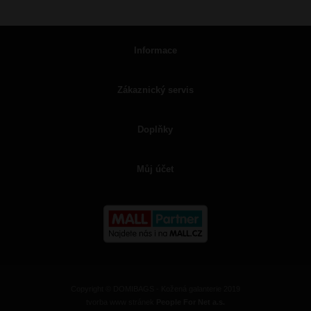
Informace
Zákaznický servis
Doplňky
Můj účet
Copyright © DOMIBAGS - Kožená galanterie 2019
tvorba www stránek
People For Net a.s.