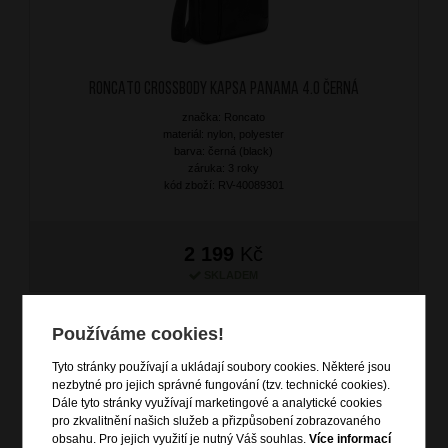
RONCATO Crossbody kapsa Panama 4.0 Černá
značka: Roncato
materiál: nylon, polyester
barva: černá (black)
záruka: 3 roky
kód zboží: RV-40089301
2 199
Kč
SKLADEM
Používáme cookies!
Tyto stránky používají a ukládají soubory cookies. Některé jsou
nezbytné pro jejich správné fungování (tzv. technické cookies).
Dále tyto stránky využívají marketingové a analytické cookies
pro zkvalitnění našich služeb a přizpůsobení zobrazovaného
obsahu. Pro jejich využití je nutný Váš souhlas.
Více informací