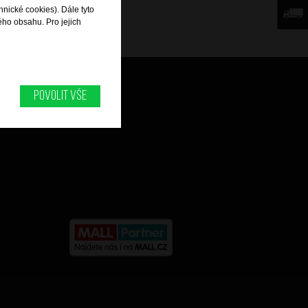
hnické cookies). Dále tyto
ého obsahu. Pro jejich
Můj účet
Povolit vše
Historie objednávek