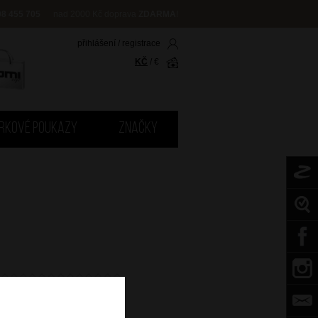
08 455 705
nad 2000 Kč doprava
ZDARMA
!
přihlášení
/
registrace
KČ
/
€
RKOVÉ POUKAZY
ZNAČKY