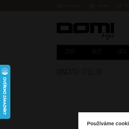
Doručení
Platba
Pr
ŽENY
MUŽI
DĚTI
Roncato - STELLAR
Používáme cooki