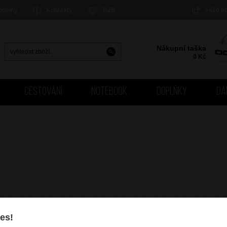
odejny
Kontakty
B2B
+420 6
Nákupní taška
0
Kč
CESTOVÁNÍ
NOTEBOOK
DOPLŇKY
DÁ
es!