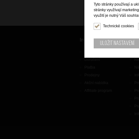
Tyto stránky používají a uk
stránky využívají marketin
využití je nutný Váš souhla
Technické cookies
Informace
Zák
Uložit nastavení
O nás
Ko
Doručení
Re
Platba
Ná
Prodejny
In
Akční nabídka
Pr
Affiliate program
Pr
Pr
Pr
In