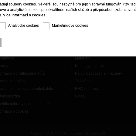
ládají soubory cookies. Některé jsou nezbytné pro jejich správné fungování (tzv. tec
gové a analytické cookies pro zkvalitnění našich služeb a přizpůsobení zobrazovan
s.
Více informací o cookies
.
Analytické cookies
Marketingové cookies
aznický servis
Doplňky
ntakty
Značky
klamace
Materiály
vody
Katalogy a ceníky
formace k prodloužené lhůtě
Palubní zavazadla - rozměry
odejní podmínky
TSA zámek
odejní podmínky pro podnikatele
RFID ochrana
ávní doložka
Videa
avidla ochrany osobních údajů
formace o cookies
Copyright © DOMIBAGS - Kožená galanterie 2019