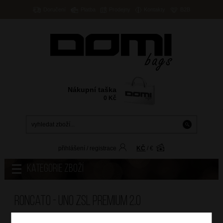
Doručení
Platba
Prodejny
Kontakty
B2B
Nákupní taška
0
Kč
přihlášení
/
registrace
KČ
/
€
Kategorie zboží
Roncato - UNO ZSL PREMIUM 2.0