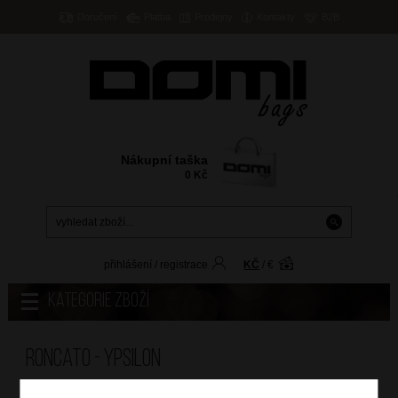
Doručení
Platba
Prodejny
Kontakty
B2B
Nákupní taška
0
Kč
přihlášení
/
registrace
KČ
/
€
Kategorie zboží
Roncato - YPSILON